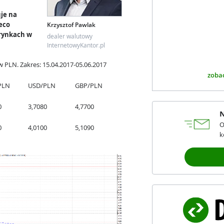
je na
eco
Krzysztof Pawlak
 rynkach w
dealer walutowy
InternetowyKantor.pl
 PLN. Zakres: 15.04.2017-05.06.2017
zobac
PLN
USD/PLN
GBP/PLN
0
3,7080
4,7700
N
O
0
4,0100
5,1090
k