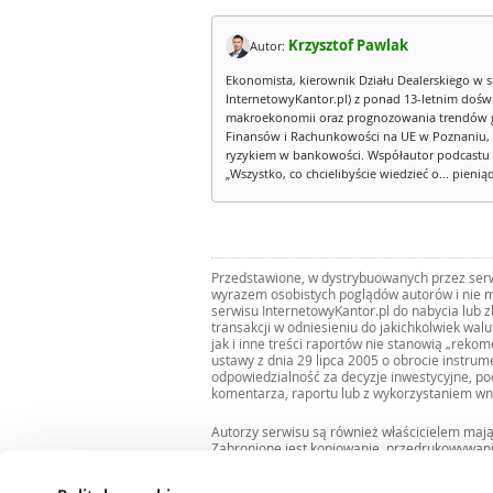
Krzysztof Pawlak
Autor:
Ekonomista, kierownik Działu Dealerskiego w s
InternetowyKantor.pl) z ponad 13-letnim dośw
makroekonomii oraz prognozowania trendów g
Finansów i Rachunkowości na UE w Poznaniu, 
ryzykiem w bankowości. Współautor podcastu 
„Wszystko, co chcielibyście wiedzieć o... pienią
Przedstawione, w dystrybuowanych przez serwi
wyrazem osobistych poglądów autorów i nie m
serwisu InternetowyKantor.pl do nabycia lub 
transakcji w odniesieniu do jakichkolwiek wal
jak i inne treści raportów nie stanowią „reko
ustawy z dnia 29 lipca 2005 o obrocie instru
odpowiedzialność za decyzje inwestycyjne, po
komentarza, raportu lub z wykorzystaniem wn
Autorzy serwisu są również właścicielem maj
Zabronione jest kopiowanie, przedrukowywan
i rozpowszechnianie raportów w całości lub 
Zgodę taką można uzyskać pisząc na adres
bi