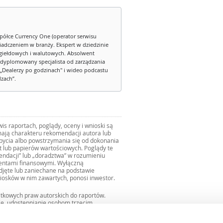
półce Currency One (operator serwisu
iadczeniem w branży. Ekspert w dziedzinie
iełdowych i walutowych. Absolwent
dyplomowany specjalista od zarządzania
„Dealerzy po godzinach" i wideo podcastu
dzach”.
s raportach, poglądy, oceny i wnioski są
ają charakteru rekomendacji autora lub
zbycia albo powstrzymania się od dokonania
ut lub papierów wartościowych. Poglądy te
mendacji” lub „doradztwa” w rozumieniu
mentami finansowymi. Wyłączną
djęte lub zaniechane na podstawie
iosków w nim zawartych, ponosi inwestor.
ątkowych praw autorskich do raportów.
ie, udostępnianie osobom trzecim
we fragmentach bez zgody autorów serwisu.
uro@internetowykantor.pl
.