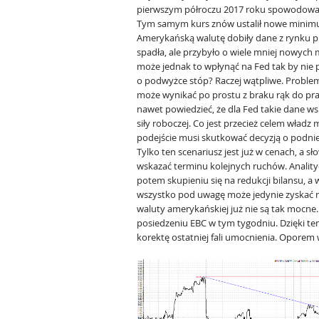
pierwszym półroczu 2017 roku spowodowała,
Tym samym kurs znów ustalił nowe minimum
Amerykańską walutę dobiły dane z rynku 
spadła, ale przybyło o wiele mniej nowych m
może jednak to wpłynąć na Fed tak by nie p
o podwyżce stóp? Raczej wątpliwe. Probl
może wynikać po prostu z braku rąk do pra
nawet powiedzieć, że dla Fed takie dane w
siły roboczej. Co jest przecież celem władz
podejście musi skutkować decyzją o podnie
Tylko ten scenariusz jest już w cenach, a s
wskazać terminu kolejnych ruchów. Anality
potem skupieniu się na redukcji bilansu, a 
wszystko pod uwagę może jedynie zyskać n
waluty amerykańskiej już nie są tak mocne.
posiedzeniu EBC w tym tygodniu. Dzięki 
korektę ostatniej fali umocnienia. Oporem