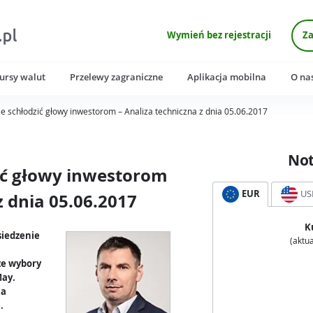
Wymień bez rejestracji
Za
ursy walut
Przelewy zagraniczne
Aplikacja mobilna
O na
 schłodzić głowy inwestorom – Analiza techniczna z dnia 05.06.2017
No
ić głowy inwestorom
EUR
US
z dnia 05.06.2017
K
siedzenie
(aktua
i
ze wybory
May.
 a
.