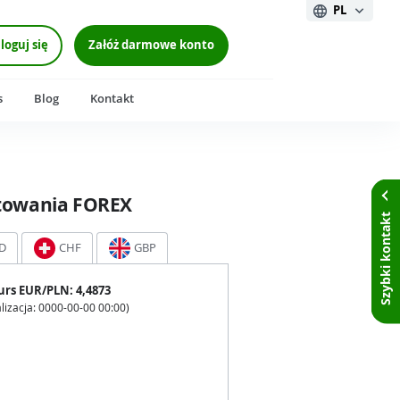
PL
loguj się
Załóż darmowe konto
s
Blog
Kontakt
towania FOREX
Szybki kontakt
D
CHF
GBP
urs
EUR
/PLN:
4,4873
lizacja:
0000-00-00 00:00
)