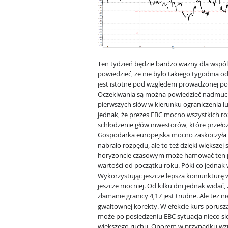
Ten tydzień będzie bardzo ważny dla wspól
powiedzieć, że nie było takiego tygodnia o
jest istotne pod względem prowadzonej poli
Oczekiwania są można powiedzieć nadmucha
pierwszych słów w kierunku ograniczenia lu
jednak, że prezes EBC mocno wszystkich r
schłodzenie głów inwestorów, które przełoż
Gospodarka europejska mocno zaskoczyła 
nabrało rozpędu, ale to też dzięki większej
horyzoncie czasowym może hamować ten p
wartości od początku roku. Póki co jednak
Wykorzystując jeszcze lepsza koniunkturę 
jeszcze mocniej. Od kilku dni jednak wida
złamanie granicy 4,17 jest trudne. Ale też 
gwałtownej korekty. W efekcie kurs porusza
może po posiedzeniu EBC sytuacja nieco się
większego ruchu. Oporem w przypadku wzro