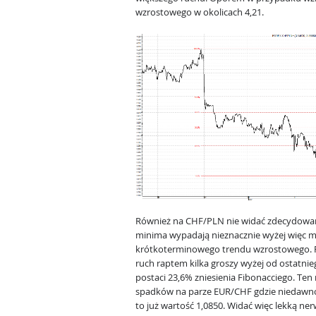
wzrostowego w okolicach 4,21.
Również na CHF/PLN nie widać zdecydowan
minima wypadają nieznacznie wyżej więc m
krótkoterminowego trendu wzrostowego. Pó
ruch raptem kilka groszy wyżej od ostatni
postaci 23,6% zniesienia Fibonacciego. Te
spadków na parze EUR/CHF gdzie niedawno je
to już wartość 1,0850. Widać więc lekką ne