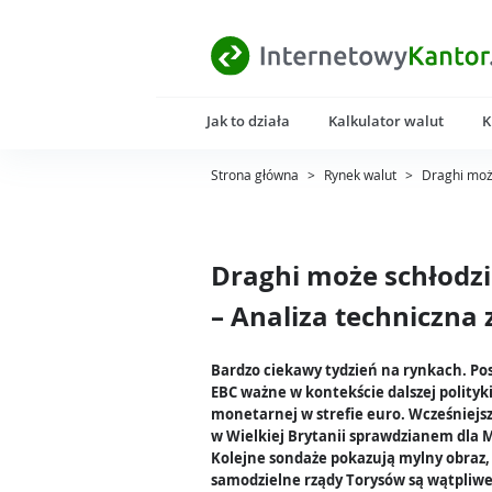
Jak to działa
Kalkulator walut
K
Strona główna
>
Rynek walut
>
Draghi może
Draghi może schłodz
– Analiza techniczna 
Bardzo ciekawy tydzień na rynkach. Po
EBC ważne w kontekście dalszej polityk
monetarnej w strefie euro. Wcześniejs
w Wielkiej Brytanii sprawdzianem dla 
Kolejne sondaże pokazują mylny obraz,
samodzielne rządy Torysów są wątpliwe