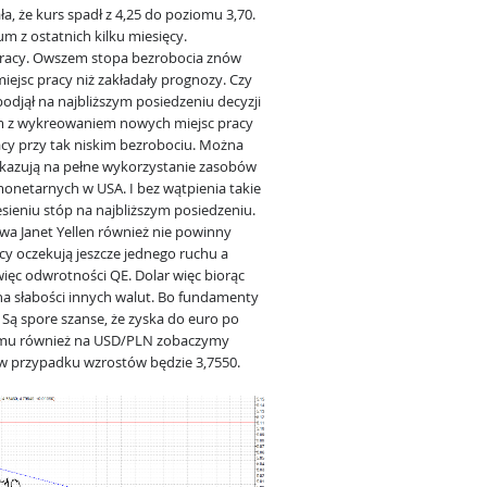
 że kurs spadł z 4,25 do poziomu 3,70.
 z ostatnich kilku miesięcy.
pracy. Owszem stopa bezrobocia znów
iejsc pracy niż zakładały prognozy. Czy
odjął na najbliższym posiedzeniu decyzji
em z wykreowaniem nowych miejsc pracy
cy przy tak niskim bezrobociu. Można
skazują na pełne wykorzystanie zasobów
 monetarnych w USA. I bez wątpienia takie
sieniu stóp na najbliższym posiedzeniu.
łowa Janet Yellen również nie powinny
cy oczekują jeszcze jednego ruchu a
więc odwrotności QE. Dolar więc biorąc
a słabości innych walut. Bo fundamenty
 Są spore szanse, że zyska do euro po
temu również na USD/PLN zobaczymy
 w przypadku wzrostów będzie 3,7550.