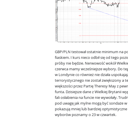
GBP/PLN testował ostatnie minimum na poz
fiaskiem. I kurs nieco odbił się od tego poz
próby nie będzie. Nerwowość wokół Wielkiej
czerwca mamy wcześniejsze wybory. Do te
w Londynie co również nie działa uspokaj
terrorystycznego nie został zwiększony a t
większości przez Partię Theresy May z pewn
funta. Dzisiejsze dane z Wielkiej Brytanii w
fali osłabienia na funcie nie wywołały. Tr
pod uwagę jak mylne mogą być sondaże w Wi
pokazują mniej lub bardziej optymistyczne
wyborów poznamy o 23 w czwartek.