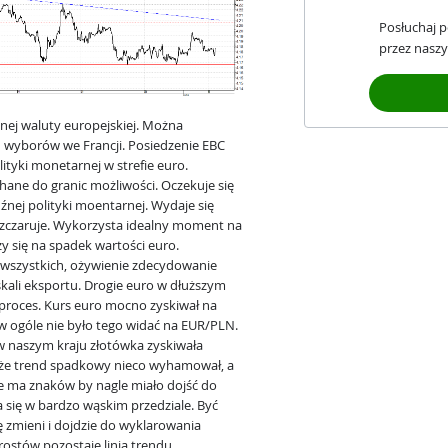
Posłuchaj 
przez naszy
nej waluty europejskiej. Można
d wyborów we Francji. Posiedzenie EBC
tyki monetarnej w strefie euro.
ne do granic możliwości. Oczekuje się
źnej polityki moentarnej. Wydaje się
ozczaruje. Wykorzysta idealny moment na
y się na spadek wartości euro.
wszystkich, ożywienie zdecydowanie
 skali eksportu. Drogie euro w dłuższym
roces. Kurs euro mocno zyskiwał na
 w ogóle nie było tego widać na EUR/PLN.
w naszym kraju złotówka zyskiwała
ć, że trend spadkowy nieco wyhamował, a
nie ma znaków by nagle miało dojść do
 się w bardzo wąskim przedziale. Być
 zmieni i dojdzie do wyklarowania
stów pozostaje linia trendu