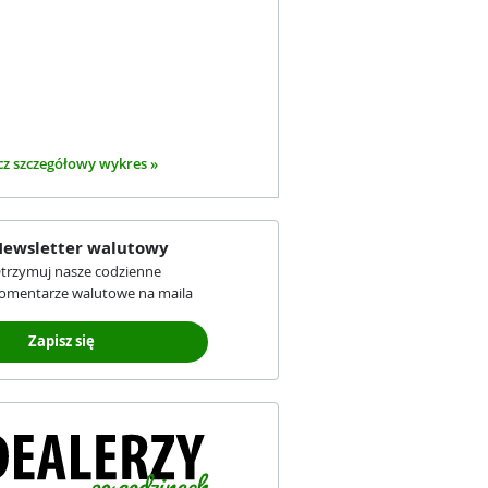
z szczegółowy wykres »
ewsletter walutowy
trzymuj nasze codzienne
omentarze walutowe na maila
Zapisz się