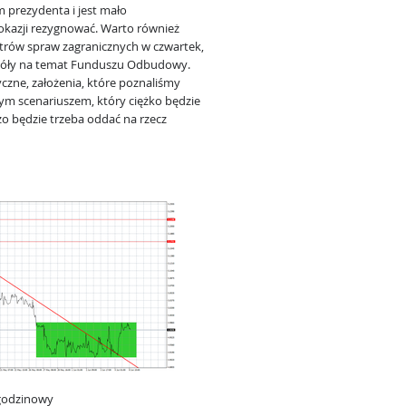
prezydenta i jest mało
 okazji rezygnować. Warto również
strów spraw zagranicznych w czwartek,
góły na temat Funduszu Odbudowy.
czne, założenia, które poznaliśmy
nym scenariuszem, który ciężko będzie
żo będzie trzeba oddać na rzecz
-godzinowy