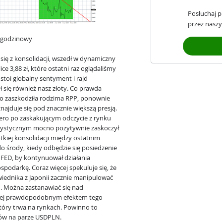
Posłuchaj 
przez naszy
1-godzinowy
się z konsolidacji, wszedł w dynamiczny
e 3,88 zł, które ostatni raz oglądaliśmy
stoi globalny sentyment i rajd
się również nasz złoty. Co prawda
 zaszkodziła rodzima RPP, ponownie
najduje się pod znacznie większą presją.
ero po zaskakującym odczycie z rynku
atystycznym mocno pozytywnie zaskoczył
tkiej konsolidacji między ostatnim
o środy, kiedy odbędzie się posiedzenie
 FED, by kontynuował działania
spodarkę. Coraz więcej spekuluje się, że
ednika z Japonii zacznie manipulować
. Można zastanawiać się nad
dziej prawdopodobnym efektem tego
tóry trwa na rynkach. Powinno to
ów na parze USDPLN.