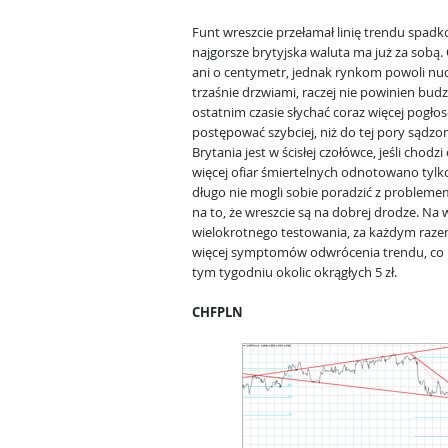
Funt wreszcie przełamał linię trendu spadk
najgorsze brytyjska waluta ma już za sobą. 
ani o centymetr, jednak rynkom powoli nudz
trzaśnie drzwiami, raczej nie powinien bu
ostatnim czasie słychać coraz więcej pogł
postępować szybciej, niż do tej pory sądzono
Brytania jest w ścisłej czołówce, jeśli chod
więcej ofiar śmiertelnych odnotowano tylk
długo nie mogli sobie poradzić z problemem
na to, że wreszcie są na dobrej drodze. Na
wielokrotnego testowania, za każdym razem z
więcej symptomów odwrócenia trendu, co
tym tygodniu okolic okrągłych 5 zł.
CHFPLN