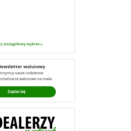
z szczegółowy wykres »
ewsletter walutowy
trzymuj nasze codzienne
omentarze walutowe na maila
Zapisz się