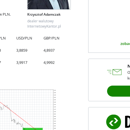
w PLN.
Krzysztof Adamczak
dealer walutowy
InternetowyKantor.pl
PLN
USD/PLN
GBP/PLN
zobac
3
3,8859
4,8937
7
3,9917
4,9992
N
O
k