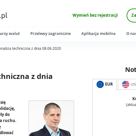
Wymień bez rejestracji
Za
ursy walut
Przelewy zagraniczne
Aplikacja mobilna
O na
 Analiza techniczna z dnia 08.06.2020
No
chniczna z dnia
EUR
US
K
się
(aktua
lidację,
iły do
a ruchu.
ę
ndlować