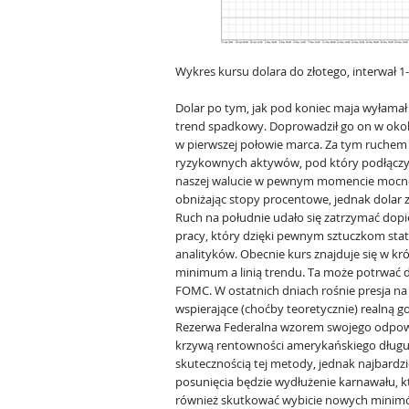
Wykres kursu dolara do złotego, interwał 
Dolar po tym, jak pod koniec maja wyłamał 
trend spadkowy. Doprowadził go on w okolic
w pierwszej połowie marca. Za tym ruchem 
ryzykownych aktywów, pod który podłączył 
naszej walucie w pewnym momencie mocno
obniżając stopy procentowe, jednak dolar z
Ruch na południe udało się zatrzymać dopi
pracy, który dzięki pewnym sztuczkom st
analityków. Obecnie kurs znajduje się w kró
minimum a linią trendu. Ta może potrwać d
FOMC. W ostatnich dniach rośnie presja na
wspierające (choćby teoretycznie) realną go
Rezerwa Federalna wzorem swojego odpowi
krzywą rentowności amerykańskiego długu
skutecznością tej metody, jednak najbar
posunięcia będzie wydłużenie karnawału, k
również skutkować wybicie nowych minim