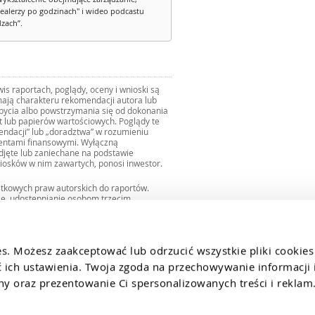
ealerzy po godzinach" i wideo podcastu
dzach”.
s raportach, poglądy, oceny i wnioski są
ają charakteru rekomendacji autora lub
zbycia albo powstrzymania się od dokonania
ut lub papierów wartościowych. Poglądy te
mendacji” lub „doradztwa” w rozumieniu
mentami finansowymi. Wyłączną
djęte lub zaniechane na podstawie
iosków w nim zawartych, ponosi inwestor.
ątkowych praw autorskich do raportów.
ie, udostępnianie osobom trzecim
we fragmentach bez zgody autorów serwisu.
uro@internetowykantor.pl
.
es. Możesz zaakceptować lub odrzucić wszystkie pliki cookies
ich ustawienia. Twoja zgoda na przechowywanie informacji i
 oraz prezentowanie Ci spersonalizowanych treści i reklam.