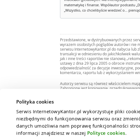
matematykę i finanse. Współautor podcastu „D
„Wszystko, co chcielibyście wiedzieć o... pienią
Przedstawione, w dystrybuowanych przez serwi
wyrazem osobistych poglądów autorów i nie m
serwisu InternetowyKantor.pl do nabycia lub 
transakcji w odniesieniu do jakichkolwiek wal
jak i inne treści raportów nie stanowią „reko
ustawy z dnia 29 lipca 2005 o obrocie instru
odpowiedzialność za decyzje inwestycyjne, po
komentarza, raportu lub z wykorzystaniem wn
Autorzy serwisu są również właścicielem maj
Zabronione jest kopiowanie, przedrukowywan
i rozpowszechnianie raportów w całości lub 
Zgodę taką można uzyskać pisząc na adres
bi
Polityka cookies
Serwis InternetowyKantor.pl wykorzystuje pliki cooki
niezbędnymi do funkcjonowania serwisu oraz zmienić 
danych umożliwia nam poprawę funkcjonalności strony
informacji znajdziesz w naszej 
Polityce cookies
.