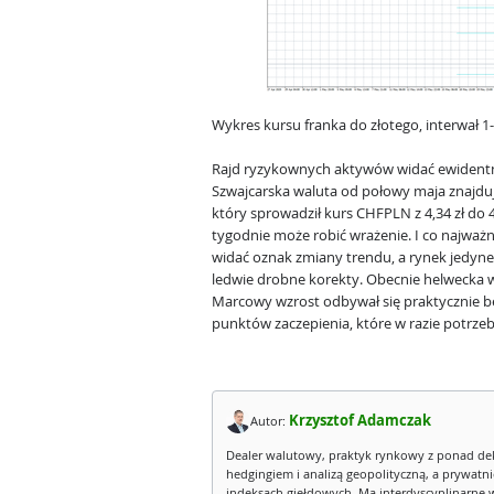
Wykres kursu franka do złotego, interwał 
Rajd ryzykownych aktywów widać ewidentni
Szwajcarska waluta od połowy maja znajd
który sprowadził kurs CHFPLN z 4,34 zł do 4,
tygodnie może robić wrażenie. I co najważn
widać oznak zmiany trendu, a rynek jedyne,
ledwie drobne korekty. Obecnie helwecka wa
Marcowy wzrost odbywał się praktycznie be
punktów zaczepienia, które w razie potrze
Krzysztof Adamczak
Autor:
Dealer walutowy, praktyk rynkowy z ponad de
hedgingiem i analizą geopolityczną, a prywatn
indeksach giełdowych. Ma interdyscyplinarne 