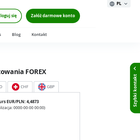
PL
loguj się
Załóż darmowe konto
s
Blog
Kontakt
towania FOREX
Szybki kontakt
D
CHF
GBP
urs
EUR
/PLN:
4,4873
lizacja:
0000-00-00 00:00
)