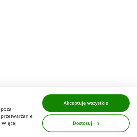
Akceptuję wszystkie
 poza 
przetwarzanie 
Dostosuj
 Więcej 