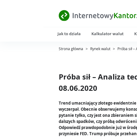
Jak to działa
Kalkulator walut
K
Strona główna
>
Rynek walut
>
Próba sił –
Próba sił – Analiza te
08.06.2020
Trend umacniający złotego ewidentnie 
wyczerpał. Obecnie obserwujemy konso
pytanie tylko, czy jest ona zbieraniem s
dalszych spadków, czy próbą odwróceni
Odpowiedź prawdopodobnie już w środ
przyniesie FED. Trump próbuje przeha