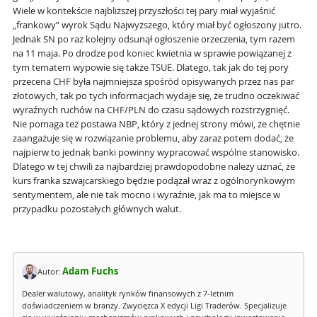
Wiele w kontekście najbliższej przyszłości tej pary miał wyjaśnić
„frankowy” wyrok Sądu Najwyższego, który miał być ogłoszony jutro.
Jednak SN po raz kolejny odsunął ogłoszenie orzeczenia, tym razem
na 11 maja. Po drodze pod koniec kwietnia w sprawie powiązanej z
tym tematem wypowie się także TSUE. Dlatego, tak jak do tej pory
przecena CHF była najmniejsza spośród opisywanych przez nas par
złotowych, tak po tych informacjach wydaje się, że trudno oczekiwać
wyraźnych ruchów na CHF/PLN do czasu sądowych rozstrzygnięć.
Nie pomaga też postawa NBP, który z jednej strony mówi, że chętnie
zaangażuje się w rozwiązanie problemu, aby zaraz potem dodać, że
najpierw to jednak banki powinny wypracować wspólne stanowisko.
Dlatego w tej chwili za najbardziej prawdopodobne należy uznać, że
kurs franka szwajcarskiego będzie podążał wraz z ogólnorynkowym
sentymentem, ale nie tak mocno i wyraźnie, jak ma to miejsce w
przypadku pozostałych głównych walut.
Adam Fuchs
Autor:
Dealer walutowy, analityk rynków finansowych z 7-letnim
doświadczeniem w branży. Zwycięzca X edycji Ligi Traderów. Specjalizuje