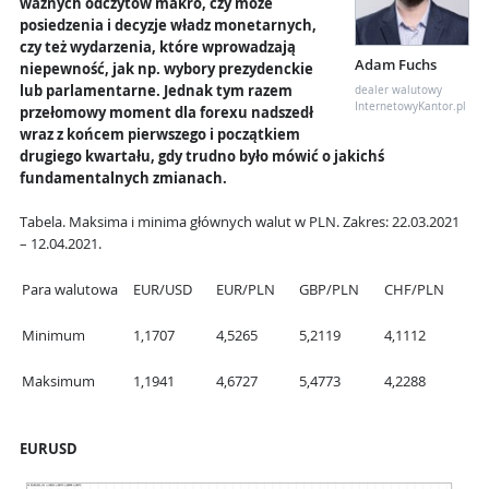
ważnych odczytów makro, czy może
posiedzenia i decyzje władz monetarnych,
czy też wydarzenia, które wprowadzają
Adam Fuchs
niepewność, jak np. wybory prezydenckie
lub parlamentarne. Jednak tym razem
dealer walutowy
InternetowyKantor.pl
przełomowy moment dla forexu nadszedł
wraz z końcem pierwszego i początkiem
drugiego kwartału, gdy trudno było mówić o jakichś
fundamentalnych zmianach.
Tabela. Maksima i minima głównych walut w PLN. Zakres: 22.03.2021
– 12.04.2021.
Para walutowa
EUR/USD
EUR/PLN
GBP/PLN
CHF/PLN
Minimum
1,1707
4,5265
5,2119
4,1112
Maksimum
1,1941
4,6727
5,4773
4,2288
EURUSD