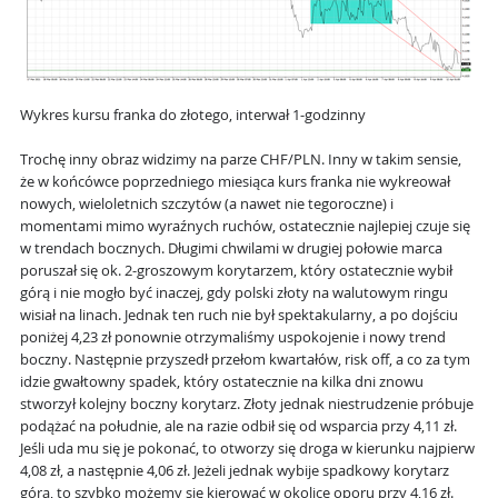
Wykres kursu franka do złotego, interwał 1-godzinny
Trochę inny obraz widzimy na parze CHF/PLN. Inny w takim sensie,
że w końcówce poprzedniego miesiąca kurs franka nie wykreował
nowych, wieloletnich szczytów (a nawet nie tegoroczne) i
momentami mimo wyraźnych ruchów, ostatecznie najlepiej czuje się
w trendach bocznych. Długimi chwilami w drugiej połowie marca
poruszał się ok. 2-groszowym korytarzem, który ostatecznie wybił
górą i nie mogło być inaczej, gdy polski złoty na walutowym ringu
wisiał na linach. Jednak ten ruch nie był spektakularny, a po dojściu
poniżej 4,23 zł ponownie otrzymaliśmy uspokojenie i nowy trend
boczny. Następnie przyszedł przełom kwartałów, risk off, a co za tym
idzie gwałtowny spadek, który ostatecznie na kilka dni znowu
stworzył kolejny boczny korytarz. Złoty jednak niestrudzenie próbuje
podążać na południe, ale na razie odbił się od wsparcia przy 4,11 zł.
Jeśli uda mu się je pokonać, to otworzy się droga w kierunku najpierw
4,08 zł, a następnie 4,06 zł. Jeżeli jednak wybije spadkowy korytarz
górą, to szybko możemy się kierować w okolice oporu przy 4,16 zł.