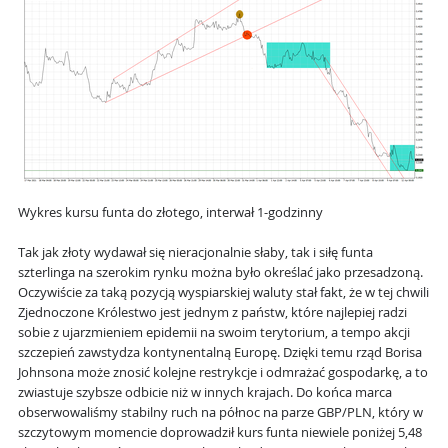
Wykres kursu funta do złotego, interwał 1-godzinny
Tak jak złoty wydawał się nieracjonalnie słaby, tak i siłę funta
szterlinga na szerokim rynku można było określać jako przesadzoną.
Oczywiście za taką pozycją wyspiarskiej waluty stał fakt, że w tej chwili
Zjednoczone Królestwo jest jednym z państw, które najlepiej radzi
sobie z ujarzmieniem epidemii na swoim terytorium, a tempo akcji
szczepień zawstydza kontynentalną Europę. Dzięki temu rząd Borisa
Johnsona może znosić kolejne restrykcje i odmrażać gospodarkę, a to
zwiastuje szybsze odbicie niż w innych krajach. Do końca marca
obserwowaliśmy stabilny ruch na północ na parze GBP/PLN, który w
szczytowym momencie doprowadził kurs funta niewiele poniżej 5,48