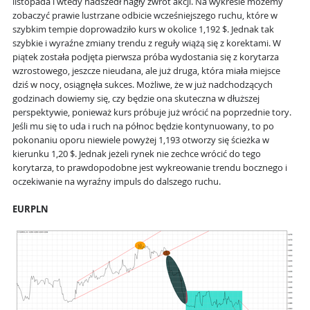
listopada i wtedy nadszedł nagły zwrot akcji. Na wykresie możemy
zobaczyć prawie lustrzane odbicie wcześniejszego ruchu, które w
szybkim tempie doprowadziło kurs w okolice 1,192 $. Jednak tak
szybkie i wyraźne zmiany trendu z reguły wiążą się z korektami. W
piątek została podjęta pierwsza próba wydostania się z korytarza
wzrostowego, jeszcze nieudana, ale już druga, która miała miejsce
dziś w nocy, osiągnęła sukces. Możliwe, że w już nadchodzących
godzinach dowiemy się, czy będzie ona skuteczna w dłuższej
perspektywie, ponieważ kurs próbuje już wrócić na poprzednie tory.
Jeśli mu się to uda i ruch na północ będzie kontynuowany, to po
pokonaniu oporu niewiele powyżej 1,193 otworzy się ścieżka w
kierunku 1,20 $. Jednak jeżeli rynek nie zechce wrócić do tego
korytarza, to prawdopodobne jest wykreowanie trendu bocznego i
oczekiwanie na wyraźny impuls do dalszego ruchu.
EURPLN