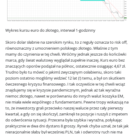
Wykres kursu euro do złotego, interwał 1-godzinny
Skoro dolar słabnie na szerokim rynku, to z reguły oznacza to risk off,
równoznaczny z umocnieniem polskiego złotego. Właśnie z tym
mamy do czynienia w tej chwili. Wróćmy jednak jeszcze do końcówki
marca, gdy świat walutowy wyglądał zupełnie inaczej. Kurs euro bez
znaczących oporów podążał na północ, ostatecznie osiągając 4,67 zł.
Trudno było tu mówić o jakimś zwyczajnym osłabieniu, skoro taki
poziom ostatnio mogliśmy widzieć 12 lat (!) temu, a był on skutkiem
ówczesnego kryzysu finansowego. I tak oczywiście w tej chwili wciąż
znajdujemy się w kryzysie pandemicznym, jednak aż tak wyraźna
niemoc złotego, nawet w porównaniu do innych walut koszyka EM,
nie miała wiele wspólnego z fundamentami. Pewne tropy wskazują na
to, że inwestorzy grali przeciwko naszej walucie przez cały pierwszy
kwartał, a gdy on się skończył, zamknęli te pozycje i ruszyli z impetem
do odwrócenia sytuacji. Przecena była szybka i wyraźna, połykając
praktycznie w dwa dni dystans 8 groszy. Rynek chyba uznał, że tak jak
nieracjonalnie słaby był wcześniej PLN, tak i odwrotny ruch nie ma