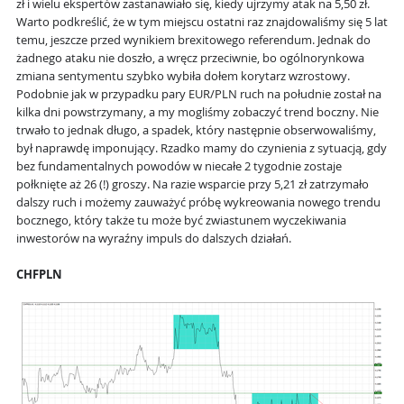
zł i wielu ekspertów zastanawiało się, kiedy ujrzymy atak na 5,50 zł.
Warto podkreślić, że w tym miejscu ostatni raz znajdowaliśmy się 5 lat
temu, jeszcze przed wynikiem brexitowego referendum. Jednak do
żadnego ataku nie doszło, a wręcz przeciwnie, bo ogólnorynkowa
zmiana sentymentu szybko wybiła dołem korytarz wzrostowy.
Podobnie jak w przypadku pary EUR/PLN ruch na południe został na
kilka dni powstrzymany, a my mogliśmy zobaczyć trend boczny. Nie
trwało to jednak długo, a spadek, który następnie obserwowaliśmy,
był naprawdę imponujący. Rzadko mamy do czynienia z sytuacją, gdy
bez fundamentalnych powodów w niecałe 2 tygodnie zostaje
połknięte aż 26 (!) groszy. Na razie wsparcie przy 5,21 zł zatrzymało
dalszy ruch i możemy zauważyć próbę wykreowania nowego trendu
bocznego, który także tu może być zwiastunem wyczekiwania
inwestorów na wyraźny impuls do dalszych działań.
CHFPLN