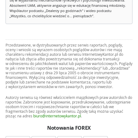
się w wyjaśnianiu mechanizmów rynkowych i psychologii inwestowania.
Absolwent UAM, aktywnie angażuje się w edukację finansową młodzieży.
Współautor podcastu „Dealerzy po godzinach" i wideo podcastu
„Wszystko, co chcielibyście wiedzieć o... pieniądzach”.
Przedstawione, w dystrybuowanych przez serwis raportach, poglądy,
oceny i wnioski są wyrazem osobistych poglądów autorów i nie mają
charakteru rekomendacji autora lub serwisu InternetowyKantor.pl do
nabycia lub zbycia albo powstrzymania się od dokonania transakcji
w odniesieniu do jakichkolwiek walut lub papierów wartościowych. Poglądy
te jak i inne treści raportów nie stanowią „rekomendacji” lub „doradztwa”
w rozumieniu ustawy z dnia 29 lipca 2005 o obrocie instrumentami
finansowymi. Wyłączną odpowiedzialność za decyzje inwestycyjne,
podjęte lub zaniechane na podstawie komentarza, raportu lub
z wykorzystaniem wniosków w nim zawartych, ponosi inwestor.
Autorzy serwisu są również właścicielem majątkowych praw autorskich do
raportów. Zabronione jest kopiowanie, przedrukowywanie, udostępnianie
osobom trzecim i rozpowszechnianie raportów w całości lub we
fragmentach bez zgody autorów serwisu. Zgodę taką można uzyskać
pisząc na adres
biuro@internetowykantor.pl
.
Notowania FOREX