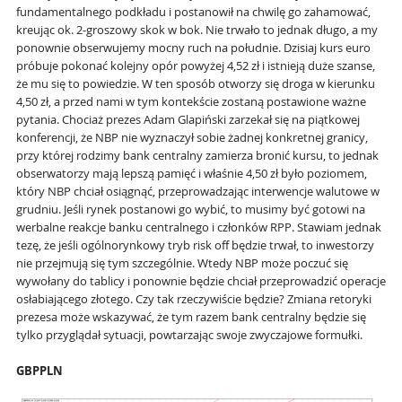
fundamentalnego podkładu i postanowił na chwilę go zahamować,
kreując ok. 2-groszowy skok w bok. Nie trwało to jednak długo, a my
ponownie obserwujemy mocny ruch na południe. Dzisiaj kurs euro
próbuje pokonać kolejny opór powyżej 4,52 zł i istnieją duże szanse,
że mu się to powiedzie. W ten sposób otworzy się droga w kierunku
4,50 zł, a przed nami w tym kontekście zostaną postawione ważne
pytania. Chociaż prezes Adam Glapiński zarzekał się na piątkowej
konferencji, że NBP nie wyznaczył sobie żadnej konkretnej granicy,
przy której rodzimy bank centralny zamierza bronić kursu, to jednak
obserwatorzy mają lepszą pamięć i właśnie 4,50 zł było poziomem,
który NBP chciał osiągnąć, przeprowadzając interwencje walutowe w
grudniu. Jeśli rynek postanowi go wybić, to musimy być gotowi na
werbalne reakcje banku centralnego i członków RPP. Stawiam jednak
tezę, że jeśli ogólnorynkowy tryb risk off będzie trwał, to inwestorzy
nie przejmują się tym szczególnie. Wtedy NBP może poczuć się
wywołany do tablicy i ponownie będzie chciał przeprowadzić operacje
osłabiającego złotego. Czy tak rzeczywiście będzie? Zmiana retoryki
prezesa może wskazywać, że tym razem bank centralny będzie się
tylko przyglądał sytuacji, powtarzając swoje zwyczajowe formułki.
GBPPLN