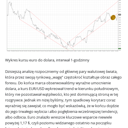
Wykres kursu euro do dolara, interwał 1-godzinny
Dzisiejszą analizę rozpoczniemy od głównej pary walutowej świata,
która przez swoją rynkową „wagę” częstokroć kształtuje obraz całego
forexu. Do końca marca obserwowaliśmy wyraźne umocnienie
dolara, a kurs EUR/USD wykreował trend w kierunku południowym,
który nie pozostawiał wątpliwości, kto jest dominującą stroną w tej
rozgrywce. Jednak im niżej byliśmy, tym spadkowy korytarz coraz
wyraźniej się zawężał, co mogło być wskazówką, że w końcu dojdzie
do jego trwałego wybicia i albo pogłębienia wcześniejszej tendencji,
albo odbicia. Euro znalazło wreszcie kluczowe wsparcie niewiele
powyżej 1,17 $, czyli poziomu widzianego ostatnio na początku