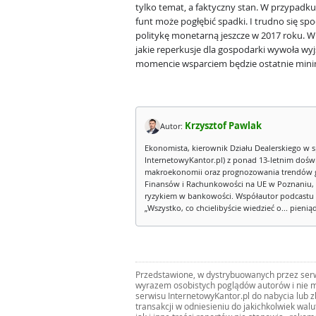
tylko temat, a faktyczny stan. W przypadk
funt może pogłębić spadki. I trudno się spo
politykę monetarną jeszcze w 2017 roku. W t
jakie reperkusje dla gospodarki wywoła wyjś
momencie wsparciem będzie ostatnie mini
Krzysztof Pawlak
Autor:
Ekonomista, kierownik Działu Dealerskiego w s
InternetowyKantor.pl) z ponad 13-letnim dośw
makroekonomii oraz prognozowania trendów g
Finansów i Rachunkowości na UE w Poznaniu, 
ryzykiem w bankowości. Współautor podcastu 
„Wszystko, co chcielibyście wiedzieć o... pienią
Przedstawione, w dystrybuowanych przez serwi
wyrazem osobistych poglądów autorów i nie m
serwisu InternetowyKantor.pl do nabycia lub 
transakcji w odniesieniu do jakichkolwiek wal