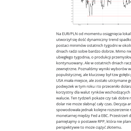
Na EUR/PLN od momentu osiągnięcia loka
utworzył się dość dynamiczny trend spadko
postaci minimów ostatnich tygodni w okoli
dniach radzi sobie bardzo dobrze. Mimo ni
ubiegłego tygodnia, o produkcji przemysłowe
kontynuowany. Ale w ostatnich dniach raczej
zewnętrzne. Poznaliśmy wyniki wyborów w H
populistycznej, ale kluczowy był tzw gołę
USA miała miejsce, ale zostało utrzymane 
podwyżek w tym roku i to przeceniło dolara
korzystny dla walut rynków wschodzących i
walucie. Ten tydzień pokaże czy tak dobre
dolar nie może słabnąć cały czas. Decyzja
spowodowała jednak kolejne rozszerzenie 
monetarnej między Fed a EBC. Przestrzeń dl
pamiętajmy o postawie RPP, która nie plan
perspektywie to może ciążyć złotemu.