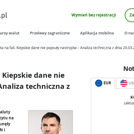
Wymień bez rejestracji
Za
ursy walut
Przelewy zagraniczne
Aplikacja mobilna
O na
ta na fali. Kiepskie dane nie popsuły nastrojów – Analiza techniczna z dnia 20.03
No
. Kiepskie dane nie
EUR
US
Analiza techniczna z
K
(aktua
Waluty
tytu na
unęły
N i