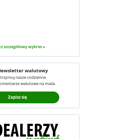
z szczegółowy wykres »
ewsletter walutowy
trzymuj nasze codzienne
omentarze walutowe na maila
Zapisz się