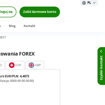
PL
loguj się
Załóż darmowe konto
s
Blog
Kontakt
.2017
towania FOREX
Szybki kontakt
D
CHF
GBP
urs
EUR
/PLN:
4,4873
lizacja:
0000-00-00 00:00
)