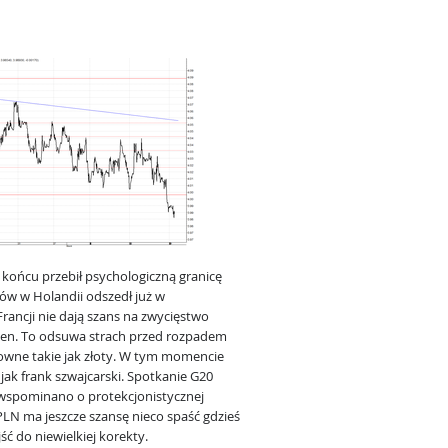
końcu przebił psychologiczną granicę
rów w Holandii odszedł już w
rancji nie dają szans na zwycięstwo
en. To odsuwa strach przed rozpadem
kowne takie jak złoty. W tym momencie
 jak frank szwajcarski. Spotkanie G20
e wspominano o protekcjonistycznej
PLN ma jeszcze szansę nieco spaść gdzieś
ć do niewielkiej korekty.