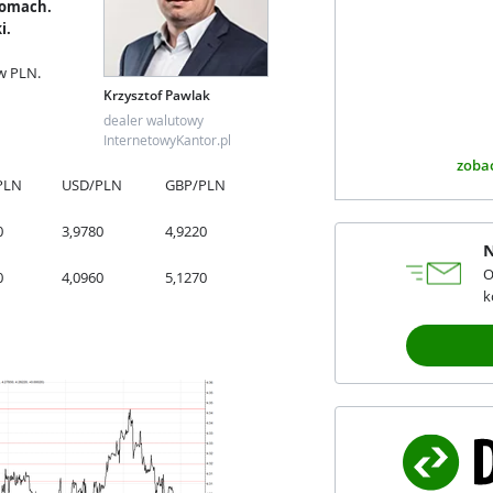
iomach.
i.
w PLN.
Krzysztof Pawlak
dealer walutowy
InternetowyKantor.pl
zobac
PLN
USD/PLN
GBP/PLN
0
3,9780
4,9220
N
O
0
4,0960
5,1270
k