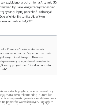
u tak szybkiego uruchomienia Artykułu 50,
dziewać, by Bank Anglii zaczął zacieśniać
ej sytuacji lepiej poczekać i zobaczyć,
cie Wielkiej Brytanii z UE. W tym
mum w okolicach 4,9220.
półce Currency One (operator serwisu
iadczeniem w branży. Ekspert w dziedzinie
iełdowych i walutowych. Absolwent
dyplomowany specjalista od zarządzania
„Dealerzy po godzinach" i wideo podcastu
dzach”.
s raportach, poglądy, oceny i wnioski są
ają charakteru rekomendacji autora lub
zbycia albo powstrzymania się od dokonania
ut lub papierów wartościowych. Poglądy te