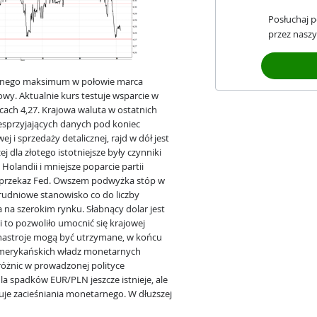
Posłuchaj 
przez naszy
lnego maksimum w połowie marca
wy. Aktualnie kurs testuje wsparcie w
cach 4,27. Krajowa waluta w ostatnich
esprzyjających danych pod koniec
j i sprzedaży detalicznej, rajd w dół jest
 dla złotego istotniejsze były czynniki
olandii i mniejsze poparcie partii
bi przekaz Fed. Owszem podwyżka stóp w
grudniowe stanowisko co do liczby
 na szerokim rynku. Słabnący dolar jest
 to pozwoliło umocnić się krajowej
 nastroje mogą być utrzymane, w końcu
 amerykańskich władz monetarnych
różnic w prowadzonej polityce
a spadków EUR/PLN jeszcze istnieje, ale
uje zacieśniania monetarnego. W dłuższej