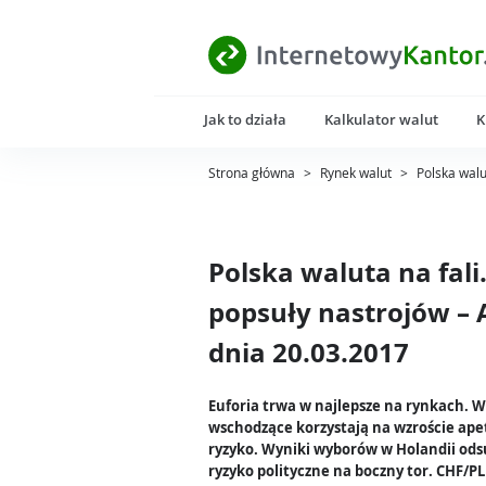
Jak to działa
Kalkulator walut
K
Strona główna
>
Rynek walut
>
Polska walu
Polska waluta na fali
popsuły nastrojów – 
dnia 20.03.2017
Euforia trwa w najlepsze na rynkach. 
wschodzące korzystają na wzroście ape
ryzyko. Wyniki wyborów w Holandii ods
ryzyko polityczne na boczny tor. CHF/PL