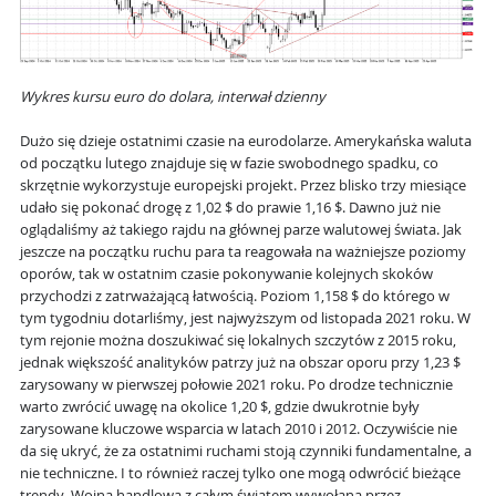
Wykres kursu euro do dolara, interwał dzienny
Dużo się dzieje ostatnimi czasie na eurodolarze. Amerykańska waluta
od początku lutego znajduje się w fazie swobodnego spadku, co
skrzętnie wykorzystuje europejski projekt. Przez blisko trzy miesiące
udało się pokonać drogę z 1,02 $ do prawie 1,16 $. Dawno już nie
oglądaliśmy aż takiego rajdu na głównej parze walutowej świata. Jak
jeszcze na początku ruchu para ta reagowała na ważniejsze poziomy
oporów, tak w ostatnim czasie pokonywanie kolejnych skoków
przychodzi z zatrważającą łatwością. Poziom 1,158 $ do którego w
tym tygodniu dotarliśmy, jest najwyższym od listopada 2021 roku. W
tym rejonie można doszukiwać się lokalnych szczytów z 2015 roku,
jednak większość analityków patrzy już na obszar oporu przy 1,23 $
zarysowany w pierwszej połowie 2021 roku. Po drodze technicznie
warto zwrócić uwagę na okolice 1,20 $, gdzie dwukrotnie były
zarysowane kluczowe wsparcia w latach 2010 i 2012. Oczywiście nie
da się ukryć, że za ostatnimi ruchami stoją czynniki fundamentalne, a
nie techniczne. I to również raczej tylko one mogą odwrócić bieżące
trendy. Wojna handlowa z całym światem wywołana przez