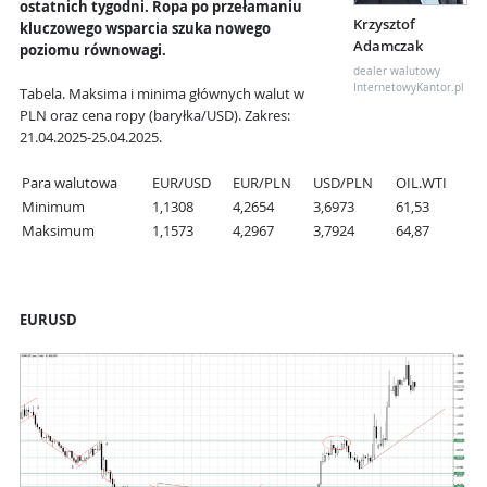
ostatnich tygodni. Ropa po przełamaniu
Krzysztof
kluczowego wsparcia szuka nowego
Adamczak
poziomu równowagi.
dealer walutowy
InternetowyKantor.pl
Tabela. Maksima i minima głównych walut w
PLN oraz cena ropy (baryłka/USD). Zakres:
21.04.2025-25.04.2025.
Para walutowa
EUR/USD
EUR/PLN
USD/PLN
OIL.WTI
Minimum
1,1308
4,2654
3,6973
61,53
Maksimum
1,1573
4,2967
3,7924
64,87
EURUSD