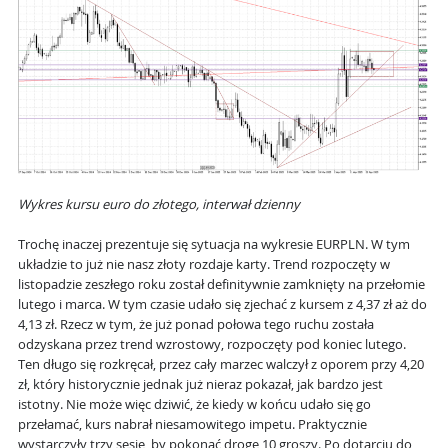
Wykres kursu euro do złotego, interwał dzienny
Trochę inaczej prezentuje się sytuacja na wykresie EURPLN. W tym
układzie to już nie nasz złoty rozdaje karty. Trend rozpoczęty w
listopadzie zeszłego roku został definitywnie zamknięty na przełomie
lutego i marca. W tym czasie udało się zjechać z kursem z 4,37 zł aż do
4,13 zł. Rzecz w tym, że już ponad połowa tego ruchu została
odzyskana przez trend wzrostowy, rozpoczęty pod koniec lutego.
Ten długo się rozkręcał, przez cały marzec walczył z oporem przy 4,20
zł, który historycznie jednak już nieraz pokazał, jak bardzo jest
istotny. Nie może więc dziwić, że kiedy w końcu udało się go
przełamać, kurs nabrał niesamowitego impetu. Praktycznie
wystarczyły trzy sesje, by pokonać drogę 10 groszy. Po dotarciu do