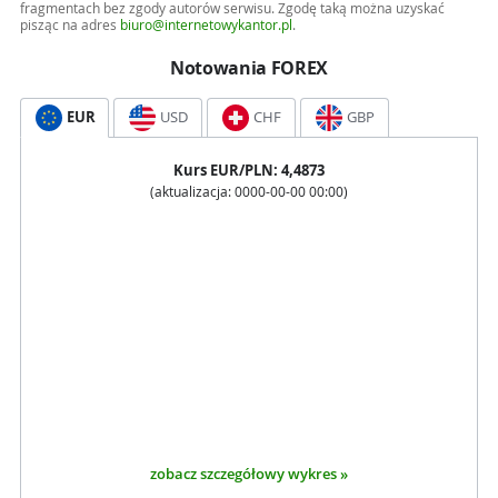
fragmentach bez zgody autorów serwisu. Zgodę taką można uzyskać
pisząc na adres
biuro@internetowykantor.pl
.
Notowania FOREX
EUR
USD
CHF
GBP
Kurs
EUR
/PLN:
4,4873
(aktualizacja:
0000-00-00 00:00
)
zobacz szczegółowy wykres »