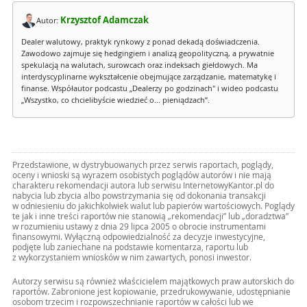
Krzysztof Adamczak
Autor:
Dealer walutowy, praktyk rynkowy z ponad dekadą doświadczenia.
Zawodowo zajmuje się hedgingiem i analizą geopolityczną, a prywatnie
spekulacją na walutach, surowcach oraz indeksach giełdowych. Ma
interdyscyplinarne wykształcenie obejmujące zarządzanie, matematykę i
finanse. Współautor podcastu „Dealerzy po godzinach" i wideo podcastu
„Wszystko, co chcielibyście wiedzieć o... pieniądzach”.
Przedstawione, w dystrybuowanych przez serwis raportach, poglądy,
oceny i wnioski są wyrazem osobistych poglądów autorów i nie mają
charakteru rekomendacji autora lub serwisu InternetowyKantor.pl do
nabycia lub zbycia albo powstrzymania się od dokonania transakcji
w odniesieniu do jakichkolwiek walut lub papierów wartościowych. Poglądy
te jak i inne treści raportów nie stanowią „rekomendacji” lub „doradztwa”
w rozumieniu ustawy z dnia 29 lipca 2005 o obrocie instrumentami
finansowymi. Wyłączną odpowiedzialność za decyzje inwestycyjne,
podjęte lub zaniechane na podstawie komentarza, raportu lub
z wykorzystaniem wniosków w nim zawartych, ponosi inwestor.
Autorzy serwisu są również właścicielem majątkowych praw autorskich do
raportów. Zabronione jest kopiowanie, przedrukowywanie, udostępnianie
osobom trzecim i rozpowszechnianie raportów w całości lub we