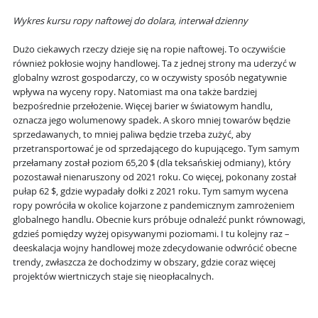
Wykres kursu ropy naftowej do dolara, interwał dzienny
Dużo ciekawych rzeczy dzieje się na ropie naftowej. To oczywiście
również pokłosie wojny handlowej. Ta z jednej strony ma uderzyć w
globalny wzrost gospodarczy, co w oczywisty sposób negatywnie
wpływa na wyceny ropy. Natomiast ma ona także bardziej
bezpośrednie przełożenie. Więcej barier w światowym handlu,
oznacza jego wolumenowy spadek. A skoro mniej towarów będzie
sprzedawanych, to mniej paliwa będzie trzeba zużyć, aby
przetransportować je od sprzedającego do kupującego. Tym samym
przełamany został poziom 65,20 $ (dla teksańskiej odmiany), który
pozostawał nienaruszony od 2021 roku. Co więcej, pokonany został
pułap 62 $, gdzie wypadały dołki z 2021 roku. Tym samym wycena
ropy powróciła w okolice kojarzone z pandemicznym zamrożeniem
globalnego handlu. Obecnie kurs próbuje odnaleźć punkt równowagi,
gdzieś pomiędzy wyżej opisywanymi poziomami. I tu kolejny raz –
deeskalacja wojny handlowej może zdecydowanie odwrócić obecne
trendy, zwłaszcza że dochodzimy w obszary, gdzie coraz więcej
projektów wiertniczych staje się nieopłacalnych.