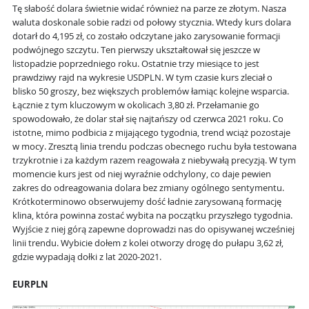
Tę słabość dolara świetnie widać również na parze ze złotym. Nasza
waluta doskonale sobie radzi od połowy stycznia. Wtedy kurs dolara
dotarł do 4,195 zł, co zostało odczytane jako zarysowanie formacji
podwójnego szczytu. Ten pierwszy ukształtował się jeszcze w
listopadzie poprzedniego roku. Ostatnie trzy miesiące to jest
prawdziwy rajd na wykresie USDPLN. W tym czasie kurs zleciał o
blisko 50 groszy, bez większych problemów łamiąc kolejne wsparcia.
Łącznie z tym kluczowym w okolicach 3,80 zł. Przełamanie go
spowodowało, że dolar stał się najtańszy od czerwca 2021 roku. Co
istotne, mimo podbicia z mijającego tygodnia, trend wciąż pozostaje
w mocy. Zresztą linia trendu podczas obecnego ruchu była testowana
trzykrotnie i za każdym razem reagowała z niebywałą precyzją. W tym
momencie kurs jest od niej wyraźnie odchylony, co daje pewien
zakres do odreagowania dolara bez zmiany ogólnego sentymentu.
Krótkoterminowo obserwujemy dość ładnie zarysowaną formację
klina, która powinna zostać wybita na początku przyszłego tygodnia.
Wyjście z niej górą zapewne doprowadzi nas do opisywanej wcześniej
linii trendu. Wybicie dołem z kolei otworzy drogę do pułapu 3,62 zł,
gdzie wypadają dołki z lat 2020-2021.
EURPLN