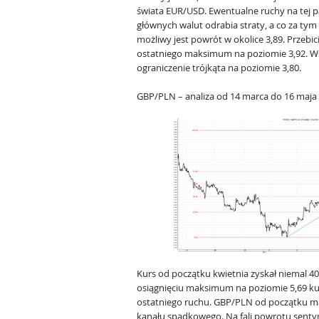
świata EUR/USD. Ewentualne ruchy na tej p
głównych walut odrabia straty, a co za tym i
możliwy jest powrót w okolice 3,89. Przebi
ostatniego maksimum na poziomie 3,92. Ws
ograniczenie trójkąta na poziomie 3,80.
GBP/PLN – analiza od 14 marca do 16 maja
Kurs od początku kwietnia zyskał niemal 40
osiągnięciu maksimum na poziomie 5,69 kur
ostatniego ruchu. GBP/PLN od początku m
kanału spadkowego. Na fali powrotu senty