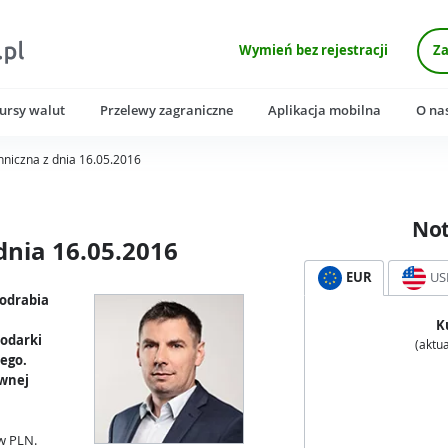
Wymień bez rejestracji
Za
ursy walut
Przelewy zagraniczne
Aplikacja mobilna
O na
hniczna z dnia 16.05.2016
No
dnia 16.05.2016
EUR
US
 odrabia
K
podarki
(aktua
ego.
ównej
w PLN.