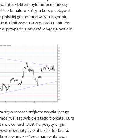
 walutę. Efektem było umocnienie się
cie z kanału w którym kurs przebywał
z polskiej gospodarki w tym tygodniu
ie do linii wsparcia w postaci minimów
em w przypadku wzrostów będzie poziom
a się w ramach trójkąta zwyżkującego.
ożliwe jest wybicie z tego trójkąta. Kurs
ąta w okolicach 3,89. Po pozytywnym
westorów złoty zyskał także do dolara.
 skorelowany z główną parą walutową