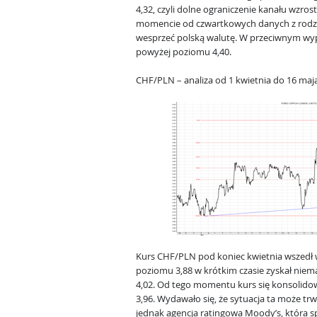
4,32, czyli dolne ograniczenie kanału wzro
momencie od czwartkowych danych z rodzi
wesprzeć polską walutę. W przeciwnym wyp
powyżej poziomu 4,40.
CHF/PLN – analiza od 1 kwietnia do 16 maj
Kurs CHF/PLN pod koniec kwietnia wszedł
poziomu 3,88 w krótkim czasie zyskał niem
4,02. Od tego momentu kurs się konsolido
3,96. Wydawało się, że sytuacja ta może tr
jednak agencja ratingowa Moody’s, która 