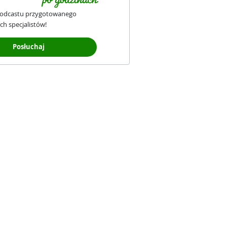
podcastu przygotowanego
ch specjalistów!
Posłuchaj