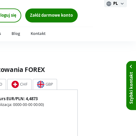
PL
loguj się
Załóż darmowe konto
s
Blog
Kontakt
towania FOREX
Szybki kontakt
D
CHF
GBP
urs
EUR
/PLN:
4,4873
lizacja:
0000-00-00 00:00
)