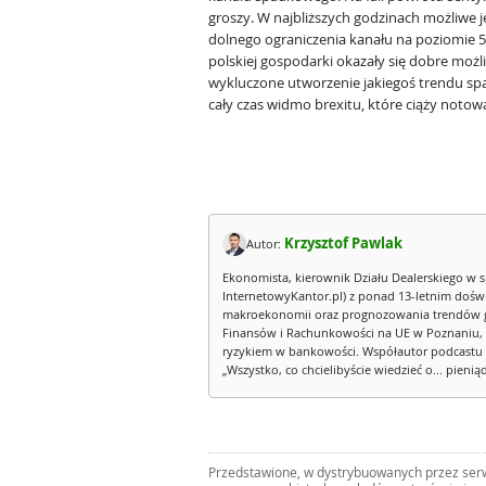
groszy. W najbliższych godzinach możliwe j
dolnego ograniczenia kanału na poziomie 
polskiej gospodarki okazały się dobre możliw
wykluczone utworzenie jakiegoś trendu sp
cały czas widmo brexitu, które ciąży noto
Krzysztof Pawlak
Autor:
Ekonomista, kierownik Działu Dealerskiego w s
InternetowyKantor.pl) z ponad 13-letnim dośw
makroekonomii oraz prognozowania trendów g
Finansów i Rachunkowości na UE w Poznaniu, 
ryzykiem w bankowości. Współautor podcastu 
„Wszystko, co chcielibyście wiedzieć o... pienią
Przedstawione, w dystrybuowanych przez serwi