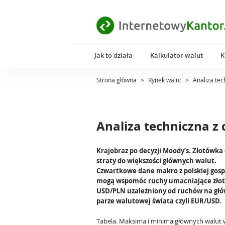
Jak to działa
Kalkulator walut
K
Strona główna
>
Rynek walut
>
Analiza tec
Analiza techniczna z 
Krajobraz po decyzji Moody’s. Złotówka
straty do większości głównych walut.
Czwartkowe dane makro z polskiej gos
mogą wspomóc ruchy umacniające złot
USD/PLN uzależniony od ruchów na gł
parze walutowej świata czyli EUR/USD.
Tabela.
Maksima i minima głównych walut 