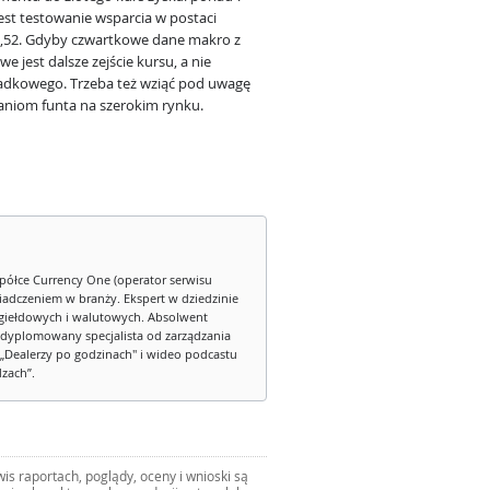
est testowanie wsparcia w postaci
5,52. Gdyby czwartkowe dane makro z
e jest dalsze zejście kursu, a nie
adkowego. Trzeba też wziąć pod uwagę
waniom funta na szerokim rynku.
półce Currency One (operator serwisu
iadczeniem w branży. Ekspert w dziedzinie
iełdowych i walutowych. Absolwent
dyplomowany specjalista od zarządzania
„Dealerzy po godzinach" i wideo podcastu
dzach”.
s raportach, poglądy, oceny i wnioski są