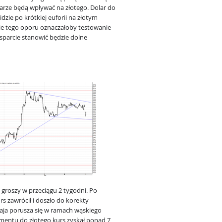
arze będą wpływać na złotego. Dolar do
dzie po krótkiej euforii na złotym
cie tego oporu oznaczałoby testowanie
parcie stanowić będzie dolne
 groszy w przeciągu 2 tygodni. Po
s zawrócił i doszło do korekty
aja porusza się w ramach wąskiego
mentu do złotego kurs zyskał ponad 7