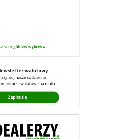
z szczegółowy wykres »
ewsletter walutowy
trzymuj nasze codzienne
omentarze walutowe na maila
Zapisz się