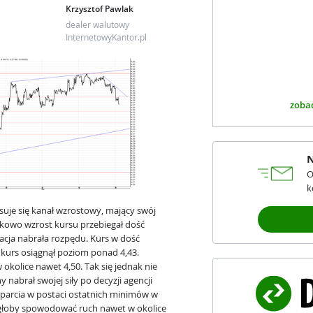
Krzysztof Pawlak
dealer walutowy
InternetowyKantor.pl
zobac
N
O
k
uje się kanał wzrostowy, mający swój
tkowo wzrost kursu przebiegał dość
acja nabrała rozpędu. Kurs w dość
 kurs osiągnął poziom ponad 4,43.
okolice nawet 4,50. Tak się jednak nie
 nabrał swojej siły po decyzji agencji
sparcia w postaci ostatnich minimów w
ogłoby spowodować ruch nawet w okolice