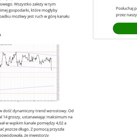
stowego. Wszystko zależy w tym
Posłuchaj 
mej gospodarki, które mogłyby
przez naszy
adku możliwy jest ruch w górę kanału
a
 w dość dynamiczny trend wzrostowy. Od
al 14 groszy, ustanawiając maksimum na
wał w wąskim kanale pomiędzy 4,02 a
wać jeszcze długo. Z pomocą przyszła
spowodowała, że inwestorzy