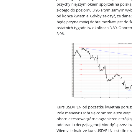
przychylniejszym okiem spojrzeli na polską
złotego do poziomu 3,95 a tym samym wybi
od końca kwietnia. Gdyby założyć, że dane 
będą przynajmniej dobre możliwe jest dojśc
ostatnich tygodni w okolicach 3,89. Opor
3,96.
Kurs USD/PLN od początku kwietnia porusz
Pole manewru robi się coraz mniejsze więc m
obecnie testował górne ograniczenie trójk
odebraniu decyzji agencji Moody’s przez in
Wiemy jednak, że kurs USD/PLN jest silnie