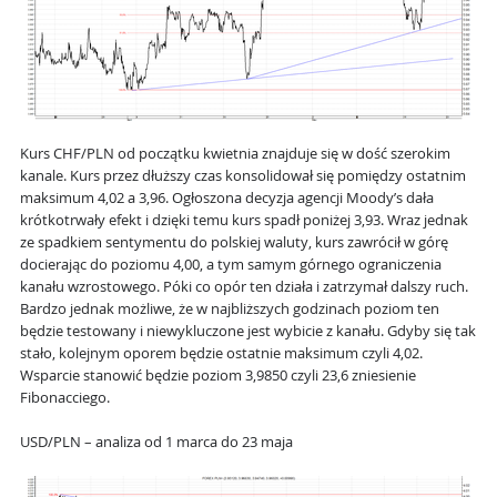
Kurs CHF/PLN od początku kwietnia znajduje się w dość szerokim
kanale. Kurs przez dłuższy czas konsolidował się pomiędzy ostatnim
maksimum 4,02 a 3,96. Ogłoszona decyzja agencji Moody’s dała
krótkotrwały efekt i dzięki temu kurs spadł poniżej 3,93. Wraz jednak
ze spadkiem sentymentu do polskiej waluty, kurs zawrócił w górę
docierając do poziomu 4,00, a tym samym górnego ograniczenia
kanału wzrostowego. Póki co opór ten działa i zatrzymał dalszy ruch.
Bardzo jednak możliwe, że w najbliższych godzinach poziom ten
będzie testowany i niewykluczone jest wybicie z kanału. Gdyby się tak
stało, kolejnym oporem będzie ostatnie maksimum czyli 4,02.
Wsparcie stanowić będzie poziom 3,9850 czyli 23,6 zniesienie
Fibonacciego.
USD/PLN – analiza od 1 marca do 23 maja