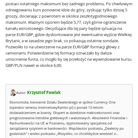
postaci ostatniego maksimum bez żadnego problemu. Po chwilowym
odreagowaniu kurs ponownie idzie do góry, zyskując tylko dzisiaj 5
groszy, docierając z powrotem w okolice zeszłotygodniowego
maksimum. Ważnym oporem będzie 5,77, czyli górne ograniczenie
kanału wzrostowego. Decydujące dla tej pary będzie sytuacja na
parze EUR/GBP, gdzie dyskontowane jest ewentualne wyjście Wielkiej
Brytanii, a w zasadzie jego brak, co pokazują ostatnie sondaże.
Pozwoliło to na utworzenie na parze EUR/GBP formacji głowy z
ramionami. Potwierdzenie tej formacji oznaczało by dalsze
umocnienie funta, co mogło by się przełożyć na wywindowanie kursu
GBP/PLN nawet w okolice 6,00.
Krzysztof Pawlak
Autor:
Ekonomista, kierownik Działu Dealerskiego w spółce Currency One
(operator serwisu InternetowyKantor.pl) z ponad 13-letnim
doświadczeniem w branży. Ekspert w dziedzinie makroekonomii oraz
prognozowania trendów giełdowych i walutowych. Absolwent Finansów i
Rachunkowości na UE w Poznaniu, dyplomowany specjalista od
zarządzania ryzykiem w bankowości. Współautor podcastu „Dealerzy po
godzinach" i wideo podcastu „Wszystko, co chcielibyście wiedzieć o...