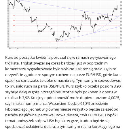
Kurs od początku kwietnia poruszał się w ramach wyrysowanego
trójkąta. Trójkąt zwężał się coraz bardziej i już w poprzednim
komentarzu sygnalizowane było wybicie. Tak też się stało. Było to
oczywiście zgodne ze sporym ruchem na parze EUR/USD, gdzie kurs
spadł, co oznaczało, że dolar umacnia się. Tym samym spowodować
to musiało ruch na parze USD/PLN. Kurs szybko przebił poziom 3,90 i
szybuje dalej w górę. Szczególnie istotne było pokonanie oporu w
okolicach 3,92. Kolejny opór stanowić może dopiero poziom 4,0025,
czyli maksimum z marca. Wsparciem będzie 61,8% zniesienie
Fibonacciego. Jednak w głównej mierze wszystko będzie zależeć od
ruchów na głównej parze walutowej świata, czyli EUR/USD. Dopóki
temat podwyżek stóp w USA będzie w grze, trudno będzie się
spodziewać osłabienia dolara, a tym samym ruchu korekcyjnego na