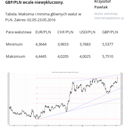
Krzysztof
GBP/PLN wcale niewykluczony.
Pawlak
Tabela.
Maksima i minima głównych walut w
dealer walutowy
InternetowyKantor.pl
PLN. Zakres: 02.05-23.05.2016
Para walutowa
EUR/PLN
CHF/PLN
USD/PLN
GBP/PLN
Minimum
4,3644
3,9653
3,7683
5,5377
Maksimum
4,4445
4,0205
4,0025
5,7510