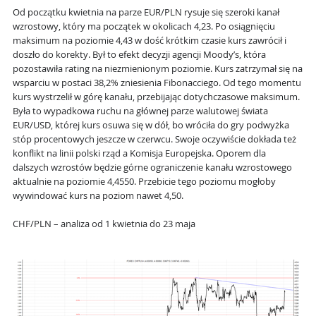
Od początku kwietnia na parze EUR/PLN rysuje się szeroki kanał
wzrostowy, który ma początek w okolicach 4,23. Po osiągnięciu
maksimum na poziomie 4,43 w dość krótkim czasie kurs zawrócił i
doszło do korekty. Był to efekt decyzji agencji Moody’s, która
pozostawiła rating na niezmienionym poziomie. Kurs zatrzymał się na
wsparciu w postaci 38,2% zniesienia Fibonacciego. Od tego momentu
kurs wystrzelił w górę kanału, przebijając dotychczasowe maksimum.
Była to wypadkowa ruchu na głównej parze walutowej świata
EUR/USD, której kurs osuwa się w dół, bo wróciła do gry podwyżka
stóp procentowych jeszcze w czerwcu. Swoje oczywiście dokłada też
konflikt na linii polski rząd a Komisja Europejska. Oporem dla
dalszych wzrostów będzie górne ograniczenie kanału wzrostowego
aktualnie na poziomie 4,4550. Przebicie tego poziomu mogłoby
wywindować kurs na poziom nawet 4,50.
CHF/PLN – analiza od 1 kwietnia do 23 maja