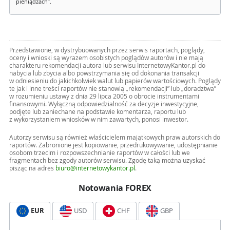
pieniądzach”.
Przedstawione, w dystrybuowanych przez serwis raportach, poglądy,
oceny i wnioski są wyrazem osobistych poglądów autorów i nie mają
charakteru rekomendacji autora lub serwisu InternetowyKantor.pl do
nabycia lub zbycia albo powstrzymania się od dokonania transakcji
w odniesieniu do jakichkolwiek walut lub papierów wartościowych. Poglądy
te jak i inne treści raportów nie stanowią „rekomendacji” lub „doradztwa”
w rozumieniu ustawy z dnia 29 lipca 2005 o obrocie instrumentami
finansowymi. Wyłączną odpowiedzialność za decyzje inwestycyjne,
podjęte lub zaniechane na podstawie komentarza, raportu lub
z wykorzystaniem wniosków w nim zawartych, ponosi inwestor.
Autorzy serwisu są również właścicielem majątkowych praw autorskich do
raportów. Zabronione jest kopiowanie, przedrukowywanie, udostępnianie
osobom trzecim i rozpowszechnianie raportów w całości lub we
fragmentach bez zgody autorów serwisu. Zgodę taką można uzyskać
pisząc na adres
biuro@internetowykantor.pl
.
Notowania FOREX
EUR
USD
CHF
GBP