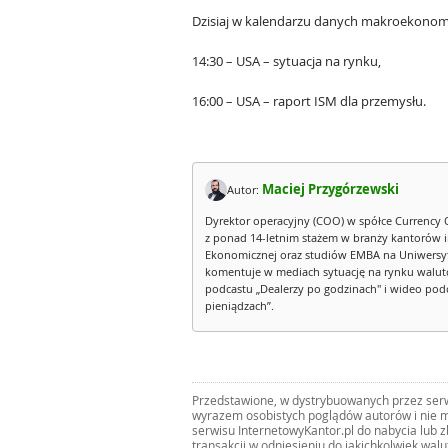
Dzisiaj w kalendarzu danych makroekonom
14:30 – USA – sytuacja na rynku,
16:00 – USA – raport ISM dla przemysłu.
Maciej Przygórzewski
Autor:
Dyrektor operacyjny (COO) w spółce Currency 
z ponad 14-letnim stażem w branży kantorów 
Ekonomicznej oraz studiów EMBA na Uniwersy
komentuje w mediach sytuację na rynku walut
podcastu „Dealerzy po godzinach" i wideo podca
pieniądzach”.
Przedstawione, w dystrybuowanych przez serwi
wyrazem osobistych poglądów autorów i nie m
serwisu InternetowyKantor.pl do nabycia lub 
transakcji w odniesieniu do jakichkolwiek wal