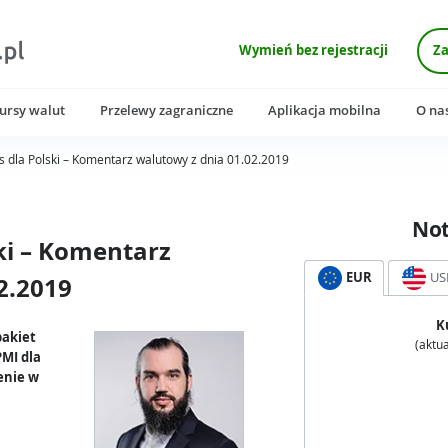
Wymień bez rejestracji
Za
ursy walut
Przelewy zagraniczne
Aplikacja mobilna
O na
s dla Polski – Komentarz walutowy z dnia 01.02.2019
No
ski – Komentarz
EUR
US
2.2019
K
pakiet
(aktua
MI dla
enie w