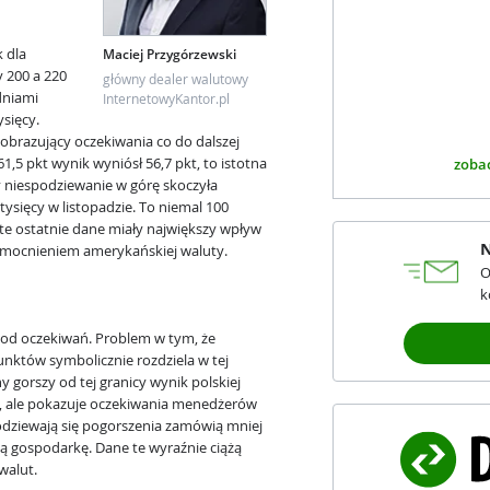
 dla
Maciej Przygórzewski
 200 a 220
główny dealer walutowy
dniami
InternetowyKantor.pl
sięcy.
obrazujący oczekiwania co do dalszej
61,5 pkt wynik wyniósł 56,7 pkt, to istotna
zobac
ny niespodziewanie w górę skoczyła
sięcy w listopadzie. To niemal 100
 te ostatnie dane miały największy wpływ
N
 umocnieniem amerykańskiej waluty.
O
k
y od oczekiwań. Problem w tym, że
unktów symbolicznie rozdziela w tej
jny gorszy od tej granicy wynik polskiej
ta, ale pokazuje oczekiwania menedżerów
odziewają się pogorszenia zamówią mniej
 gospodarkę. Dane te wyraźnie ciążą
walut.