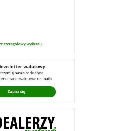
z szczegółowy wykres »
ewsletter walutowy
trzymuj nasze codzienne
omentarze walutowe na maila
Zapisz się