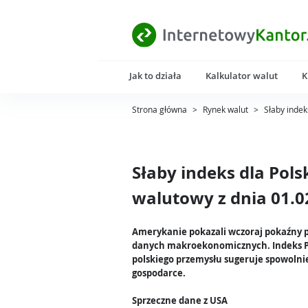
Jak to działa
Kalkulator walut
K
Strona główna
>
Rynek walut
>
Słaby indek
Słaby indeks dla Pol
walutowy z dnia 01.0
Amerykanie pokazali wczoraj pokaźny 
danych makroekonomicznych. Indeks P
polskiego przemysłu sugeruje spowolni
gospodarce.
Sprzeczne dane z USA