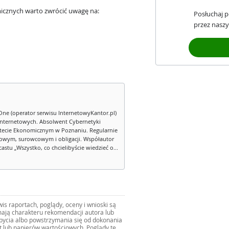
icznych warto zwrócić uwagę na:
Posłuchaj 
przez naszy
One (operator serwisu InternetowyKantor.pl)
internetowych. Absolwent Cybernetyki
tecie Ekonomicznym w Poznaniu. Regularnie
owym, surowcowym i obligacji. Współautor
stu „Wszystko, co chcielibyście wiedzieć o...
s raportach, poglądy, oceny i wnioski są
ają charakteru rekomendacji autora lub
zbycia albo powstrzymania się od dokonania
ut lub papierów wartościowych. Poglądy te