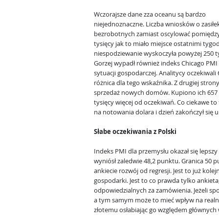
Wczorajsze dane zza oceanu są bardzo
niejednoznaczne. Liczba wniosków o zasiłek
bezrobotnych zamiast oscylować pomiędzy
tysięcy jak to miało miejsce ostatnimi tygo
niespodziewanie wyskoczyła powyżej 250 ty
Gorzej wypadł również indeks Chicago PMI 
sytuacji gospodarczej. Analitycy oczekiwali 
różnica dla tego wskaźnika. Z drugiej stro
sprzedaż nowych domów. Kupiono ich 657 ty
tysięcy więcej od oczekiwań. Co ciekawe to
na notowania dolara i dzień zakończył się
Słabe oczekiwania z Polski
Indeks PMI dla przemysłu okazał się lepsz
wyniósł zaledwie 48,2 punktu. Granica 50 p
ankiecie rozwój od regresji. Jest to już kole
gospodarki. Jest to co prawda tylko ankie
odpowiedzialnych za zamówienia. Jeżeli sp
a tym samym może to mieć wpływ na realną
złotemu osłabiając go względem głównych 