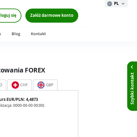
PL
loguj się
Załóż darmowe konto
s
Blog
Kontakt
towania FOREX
Szybki kontakt
D
CHF
GBP
urs
EUR
/PLN:
4,4873
lizacja:
0000-00-00 00:00
)