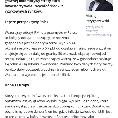
głównej lokomotywy strefy euro
inwestorzy woleli wycofać środki z
ryzykownych rynków.
Maciej
Przygórzewski
Lepsze perspektywy Polski
główny dealer
walutowy
Wczorajszy odczyt PMI dla przemysłu w Polsce
InternetowyKantor.pl
to kolejny odczyt pokazujący, że rodzima
gospodarka jest na dobrym torze. Wynik 53,4
pkt jest nie tylko lepszy o 0,7 pkt od oczekiwań, ale przede wszystkim
znajduje się coraz dalej od granicy 50 pkt rozdzielającej rozwój od
recesji. Pokazuje to, że zarządzający wierzą, że w gospodarce szykuje
się odbicie i są skłonni inwestować. Pomimo tych danych złoty zaliczył
bardzo słaby początek tygodnia i traci względem głównych walut.
Waluta euro
wyceniana jest ponad 4,53 zł.
Dane z Europy
Korzystnie wypadł również indeks dla Unii Europejskiej. Tutaj
optymizm jest wyjątkowo wysoki i sięga 57,9 pkt. Są to dane, które
zwykle występują w trakcie bardzo dobrej koniunktury. Dodatkowo
poznaliśmy dobre dane z Niemiec, gdzie inflacja wzrosła do 1,3%. Jest
to ten zakres, w którym wzrost inflacji jest odbierany jako