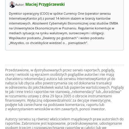
Maciej Przygórzewski
Autor:
Dyrektor operacyjny (COO) w spółce Currency One (operator serwisu
InternetowyKantor.pl) z ponad 14-letnim stażem w branży kantorów
internetowych. Absolwent Cybernetyki Ekonomicznej oraz studiów EMBA
na Uniwersytecie Ekonomicznym w Poznaniu. Regularnie komentuje w
mediach sytuację na rynku walutowym, surowcowym i obligacji.
Współautor podcastu „Dealerzy po godzinach" i wideo podcastu
„Wszystko, co chcielibyście wiedzieć o... pieniądzach”.
Przedstawione, w dystrybuowanych przez serwis raportach, poglądy,
oceny i wnioski są wyrazem osobistych poglądów autorów i nie mają
charakteru rekomendacji autora lub serwisu InternetowyKantor.pl do
nabycia lub zbycia albo powstrzymania się od dokonania transakcji
w odniesieniu do jakichkolwiek walut lub papierów wartościowych. Poglądy
te jak i inne treści raportów nie stanowią „rekomendacji” lub „doradztwa”
w rozumieniu ustawy z dnia 29 lipca 2005 o obrocie instrumentami
finansowymi. Wyłączną odpowiedzialność za decyzje inwestycyjne,
podjęte lub zaniechane na podstawie komentarza, raportu lub
z wykorzystaniem wniosków w nim zawartych, ponosi inwestor.
Autorzy serwisu są również właścicielem majątkowych praw autorskich do
raportów. Zabronione jest kopiowanie, przedrukowywanie, udostępnianie
osobom trzecim i rozpowszechnianie raportów w całości lub we