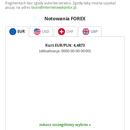
fragmentach bez zgody autorów serwisu. Zgodę taką można uzyskać
pisząc na adres
biuro@internetowykantor.pl
.
Notowania FOREX
EUR
USD
CHF
GBP
Kurs
EUR
/PLN:
4,4873
(aktualizacja:
0000-00-00 00:00
)
zobacz szczegółowy wykres »