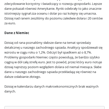
zdecydowanie korzystny i świadczący o rozwoju gospodarki. Lepsze
dane pokazali również Amerykanie. Rynki odebrały to jako znacznie
istotniejszy sygnał zza oceanu i dolar po raz kolejny się umacnia.
Dzisiaj nad ranem zeszliśmy do poziomu zaledwie dolara i 20 centów
za euro.
Dane z Niemiec
Dzisiaj od rana poznaliśmy słabsze dane na temat sprzedaży
detalicznej u naszego zachodniego sąsiada. Analitycy spodziewali się
wzrostu w ciągu roku o 1,2%. Odczyt był spadkiem aż o 8,7%.
Problemy gospodarki Niemiec często powodują, że bardzo szybko
ciągną w dół całą strefę euro. Jest to powód, przez który euro notuje
dzisiaj najniższy poziom względem dolara od niemal miesiąca. Słabe
dane u naszego zachodniego sąsiada przekładają się również na
dalsze osłabianie złotego.
Dzisiaj w kalendarzu danych makroekonomicznych brak ważnych
danych.