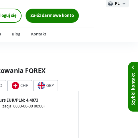
PL
loguj się
Załóż darmowe konto
s
Blog
Kontakt
towania FOREX
Szybki kontakt
D
CHF
GBP
urs
EUR
/PLN:
4,4873
lizacja:
0000-00-00 00:00
)