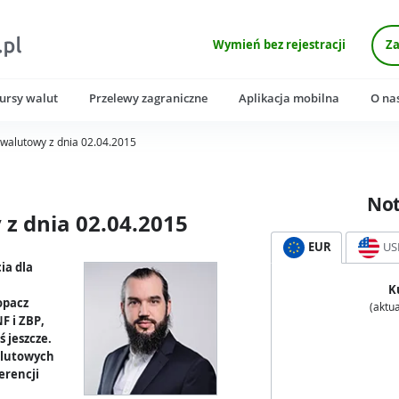
Wymień bez rejestracji
Za
ursy walut
Przelewy zagraniczne
Aplikacja mobilna
O na
walutowy z dnia 02.04.2015
No
z dnia 02.04.2015
EUR
US
ia dla
K
opacz
(aktua
F i ZBP,
ś jeszcze.
alutowych
erencji