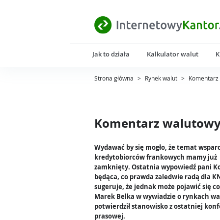
Jak to działa
Kalkulator walut
K
Strona główna
>
Rynek walut
>
Komentarz 
Komentarz walutowy 
Wydawać by się mogło, że temat wsparc
kredytobiorców frankowych mamy już
zamknięty. Ostatnia wypowiedź pani K
będąca, co prawda zaledwie radą dla KN
sugeruje, że jednak może pojawić się co
Marek Belka w wywiadzie o rynkach w
potwierdził stanowisko z ostatniej konf
prasowej.