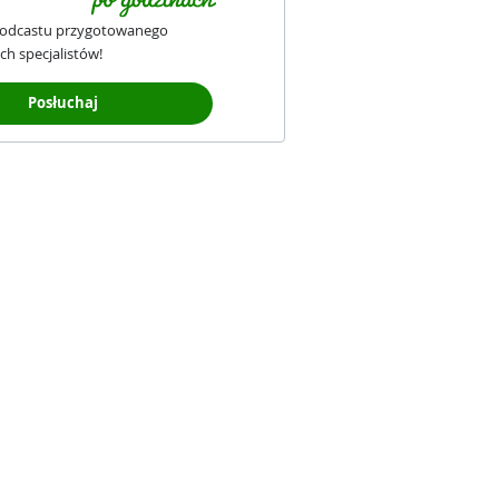
podcastu przygotowanego
ch specjalistów!
Posłuchaj