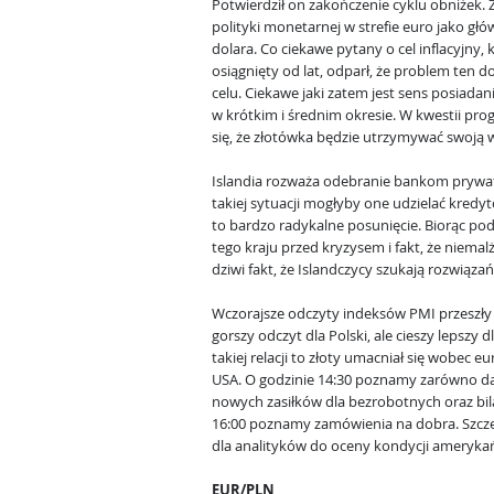
Potwierdził on zakończenie cyklu obniżek.
polityki monetarnej w strefie euro jako gł
dolara. Co ciekawe pytany o cel inflacyjny,
osiągnięty od lat, odparł, że problem ten d
celu. Ciekawe jaki zatem jest sens posiadani
w krótkim i średnim okresie. W kwestii p
się, że złotówka będzie utrzymywać swoją wa
Islandia rozważa odebranie bankom prywat
takiej sytuacji mogłyby one udzielać kredy
to bardzo radykalne posunięcie. Biorąc p
tego kraju przed kryzysem i fakt, że niemal
dziwi fakt, że Islandczycy szukają rozwiąz
Wczorajsze odczyty indeksów PMI przeszły
gorszy odczyt dla Polski, ale cieszy lepszy
takiej relacji to złoty umacniał się wobec e
USA. O godzinie 14:30 poznamy zarówno dan
nowych zasiłków dla bezrobotnych oraz bil
16:00 poznamy zamówienia na dobra. Szcze
dla analityków do oceny kondycji amerykań
EUR/PLN