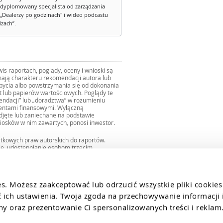
dyplomowany specjalista od zarządzania
„Dealerzy po godzinach" i wideo podcastu
dzach”.
s raportach, poglądy, oceny i wnioski są
ają charakteru rekomendacji autora lub
zbycia albo powstrzymania się od dokonania
ut lub papierów wartościowych. Poglądy te
mendacji” lub „doradztwa” w rozumieniu
mentami finansowymi. Wyłączną
djęte lub zaniechane na podstawie
iosków w nim zawartych, ponosi inwestor.
ątkowych praw autorskich do raportów.
ie, udostępnianie osobom trzecim
we fragmentach bez zgody autorów serwisu.
uro@internetowykantor.pl
.
es. Możesz zaakceptować lub odrzucić wszystkie pliki cookies
ich ustawienia. Twoja zgoda na przechowywanie informacji i
 oraz prezentowanie Ci spersonalizowanych treści i reklam.