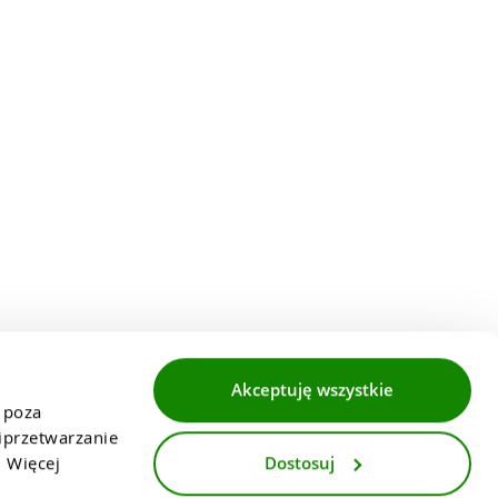
Akceptuję wszystkie
 poza 
przetwarzanie 
Dostosuj
 Więcej 