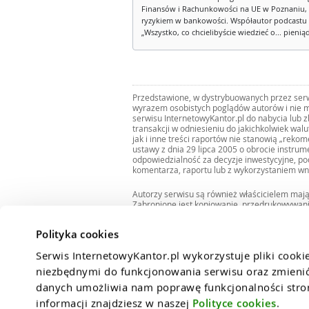
Finansów i Rachunkowości na UE w Poznaniu, 
ryzykiem w bankowości. Współautor podcastu 
„Wszystko, co chcielibyście wiedzieć o... pienią
Przedstawione, w dystrybuowanych przez serwi
wyrazem osobistych poglądów autorów i nie m
serwisu InternetowyKantor.pl do nabycia lub 
transakcji w odniesieniu do jakichkolwiek wal
jak i inne treści raportów nie stanowią „reko
ustawy z dnia 29 lipca 2005 o obrocie instru
odpowiedzialność za decyzje inwestycyjne, po
komentarza, raportu lub z wykorzystaniem wn
Autorzy serwisu są również właścicielem maj
Zabronione jest kopiowanie, przedrukowywan
i rozpowszechnianie raportów w całości lub 
Zgodę taką można uzyskać pisząc na adres
bi
Polityka cookies
Serwis InternetowyKantor.pl wykorzystuje pliki cooki
niezbędnymi do funkcjonowania serwisu oraz zmienić 
danych umożliwia nam poprawę funkcjonalności strony
informacji znajdziesz w naszej 
Polityce cookies
.