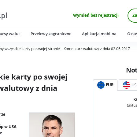
Wymień bez rejestracji
Za
ursy walut
Przelewy zagraniczne
Aplikacja mobilna
O na
y wszystkie karty po swojej stronie – Komentarz walutowy z dnia 02.06.2017
No
ie karty po swojej
EUR
US
walutowy z dnia
K
(aktua
rze
tóp w USA
ie