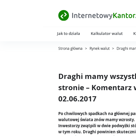
Jak to działa
Kalkulator walut
K
Strona główna
>
Rynek walut
>
Draghi mam
Draghi mamy wszystk
stronie – Komentarz 
02.06.2017
Po chwilowych spadkach na głównej pa
walutowej świata znów mamy wzrosty.
Inwestorzy zwątpili w dwie podwyżki s
w tym roku. Draghi powinien skuteczn