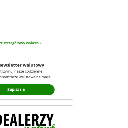
z szczegółowy wykres »
ewsletter walutowy
trzymuj nasze codzienne
omentarze walutowe na maila
Zapisz się