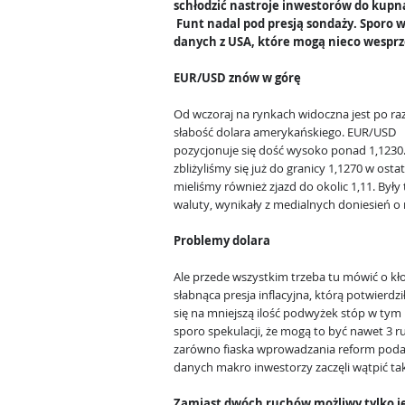
schłodzić nastroje inwestorów do kupn
Funt nadal pod presją sondaży. Sporo 
danych z USA, które mogą nieco wesprz
EUR/USD znów w górę
Od wczoraj na rynkach widoczna jest po raz
słabość dolara amerykańskiego. EUR/USD
pozycjonuje się dość wysoko ponad 1,123
zbliżyliśmy się już do granicy 1,1270 w ost
mieliśmy również zjazd do okolic 1,11. Był
waluty, wynikały z medialnych doniesień o 
Problemy dolara
Ale przede wszystkim trzeba tu mówić o k
słabnąca presja inflacyjna, którą potwierdz
się na mniejszą ilość podwyżek stóp w tym
sporo spekulacji, że mogą to być nawet 3 r
zarówno fiaska wprowadzania reform poda
danych makro inwestorzy zaczęli wątpić t
Zamiast dwóch ruchów możliwy tylko j