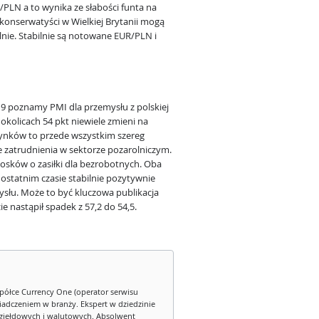
/PLN a to wynika ze słabości funta na
konserwatyści w Wielkiej Brytanii mogą
lnie. Stabilnie są notowane EUR/PLN i
 9 poznamy PMI dla przemysłu z polskiej
kolicach 54 pkt niewiele zmieni na
rynków to przede wszystkim szereg
e zatrudnienia w sektorze pozarolniczym.
osków o zasiłki dla bezrobotnych. Oba
statnim czasie stabilnie pozytywnie
ysłu. Może to być kluczowa publikacja
e nastąpił spadek z 57,2 do 54,5.
półce Currency One (operator serwisu
iadczeniem w branży. Ekspert w dziedzinie
iełdowych i walutowych. Absolwent