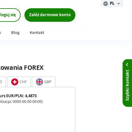
PL
loguj się
Załóż darmowe konto
s
Blog
Kontakt
towania FOREX
Szybki kontakt
D
CHF
GBP
urs
EUR
/PLN:
4,4873
lizacja:
0000-00-00 00:00
)