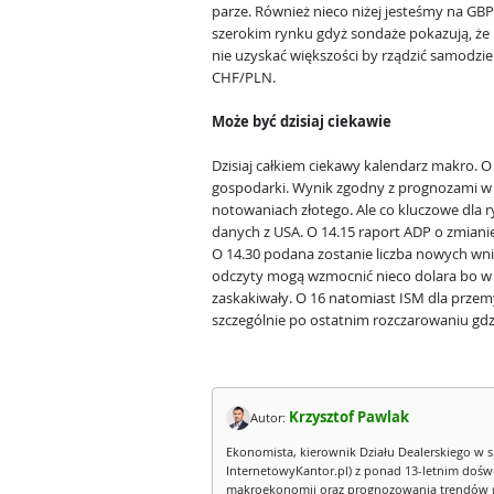
parze. Również nieco niżej jesteśmy na GBP
szerokim rynku gdyż sondaże pokazują, że 
nie uzyskać większości by rządzić samodzie
CHF/PLN.
Może być dzisiaj ciekawie
Dzisiaj całkiem ciekawy kalendarz makro. O
gospodarki. Wynik zgodny z prognozami w o
notowaniach złotego. Ale co kluczowe dla 
danych z USA. O 14.15 raport ADP o zmiani
O 14.30 podana zostanie liczba nowych wni
odczyty mogą wzmocnić nieco dolara bo w o
zaskakiwały. O 16 natomiast ISM dla przem
szczególnie po ostatnim rozczarowaniu gdzi
Krzysztof Pawlak
Autor:
Ekonomista, kierownik Działu Dealerskiego w s
InternetowyKantor.pl) z ponad 13-letnim dośw
makroekonomii oraz prognozowania trendów g