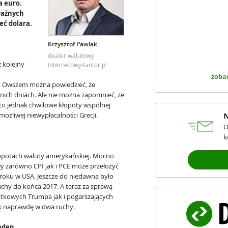
a euro.
ważnych
eć dolara.
Krzysztof Pawlak
dealer walutowy
 kolejny
InternetowyKantor.pl
zobac
0. Owszem można powiedzieć, że
atnich dniach. Ale nie można zapomnieć, że
y to jednak chwilowe kłopoty wspólnej
możliwej niewypłacalności Grecji.
N
O
k
łopotach waluty amerykańskiej. Mocno
iły zarówno CPI jak i PCE może przełożyć
 roku w USA. Jeszcze do niedawna było
uchy do końca 2017. A teraz za sprawą
tkowych Trumpa jak i pogarszających
ak naprawdę w dwa ruchy.
eden