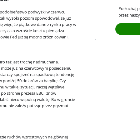
Posłuchaj 
wdopodobieństwo podwyżki w czerwcu
przez naszy
tak wysoki poziom spowodował, że już
ię więc, że piątkowe dane z rynku pracy w
ecyzja o wzroście kosztu pieniądza
kowie Fed już są mocno zróżnicowani.
euro też jest trochę nadmuchana.
BC może już na czerwcowym posiedzeniu
starczy spojrzeć na spadkową tendencję
w poniżej 50 dolarów za baryłkę. Czy
 w takiej sytuacji, raczej wątpliwe.
ą po stronie prezesa EBC i znów
abić nieco wspólną walutę. Bo w gruncie
omu nie zależy patrząc przez pryzmat
bazie ruchów wzrostowych na głównej