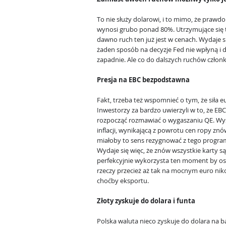
To nie służy dolarowi, i to mimo, że pra
wynosi grubo ponad 80%. Utrzymujące się 
dawno ruch ten już jest w cenach. Wydaje s
żaden sposób na decyzje Fed nie wpłyną i d
zapadnie. Ale co do dalszych ruchów człon
Presja na EBC bezpodstawna
Fakt, trzeba też wspomnieć o tym, że siła 
Inwestorzy za bardzo uwierzyli w to, że E
rozpocząć rozmawiać o wygaszaniu QE. Wy
inflacji, wynikającą z powrotu cen ropy znó
miałoby to sens rezygnować z tego programu
Wydaje się więc, że znów wszystkie karty s
perfekcyjnie wykorzysta ten moment by osł
rzeczy przecież aż tak na mocnym euro nik
choćby eksportu.
Złoty zyskuje do dolara i funta
Polska waluta nieco zyskuje do dolara na 