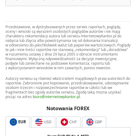
Przedstawione, w dystrybuowanych przez serwis raportach, poglądy,
oceny i wnioski są wyrazem osobistych poglądów autorów i nie mają
charakteru rekomendacji autora lub serwisu InternetowyKantor.pl do
nabycia lub zbycia albo powstrzymania się od dokonania transakcji
w odniesieniu do jakichkolwiek walut lub papierów wartościowych. Poglądy
te jak i inne treści raportów nie stanowią „rekomendacji” lub „doradztwa”
w rozumieniu ustawy z dnia 29 lipca 2005 o obrocie instrumentami
finansowymi. Wyłączną odpowiedzialność za decyzje inwestycyjne,
podjęte lub zaniechane na podstawie komentarza, raportu lub
z wykorzystaniem wniosków w nim zawartych, ponosi inwestor.
Autorzy serwisu są również właścicielem majątkowych praw autorskich do
raportów. Zabronione jest kopiowanie, przedrukowywanie, udostępnianie
osobom trzecim i rozpowszechnianie raportów w całości lub we
fragmentach bez zgody autorów serwisu. Zgodę taką można uzyskać
pisząc na adres
biuro@internetowykantor.pl
.
Notowania FOREX
EUR
USD
CHF
GBP