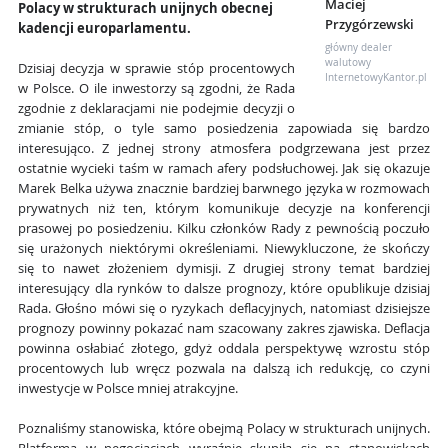
Maciej
Polacy w strukturach unijnych obecnej
Przygórzewski
kadencji europarlamentu.
główny dealer
walutowy
Dzisiaj decyzja w sprawie stóp procentowych
InternetowyKantor.pl
w Polsce. O ile inwestorzy są zgodni, że Rada
zgodnie z deklaracjami nie podejmie decyzji o
zmianie stóp, o tyle samo posiedzenia zapowiada się bardzo
interesująco. Z jednej strony atmosfera podgrzewana jest przez
ostatnie wycieki taśm w ramach afery podsłuchowej. Jak się okazuje
Marek Belka używa znacznie bardziej barwnego języka w rozmowach
prywatnych niż ten, którym komunikuje decyzje na konferencji
prasowej po posiedzeniu. Kilku członków Rady z pewnością poczuło
się urażonych niektórymi określeniami. Niewykluczone, że skończy
się to nawet złożeniem dymisji. Z drugiej strony temat bardziej
interesujący dla rynków to dalsze prognozy, które opublikuje dzisiaj
Rada. Głośno mówi się o ryzykach deflacyjnych, natomiast dzisiejsze
prognozy powinny pokazać nam szacowany zakres zjawiska. Deflacja
powinna osłabiać złotego, gdyż oddala perspektywę wzrostu stóp
procentowych lub wręcz pozwala na dalszą ich redukcję, co czyni
inwestycje w Polsce mniej atrakcyjne.
Poznaliśmy stanowiska, które obejmą Polacy w strukturach unijnych.