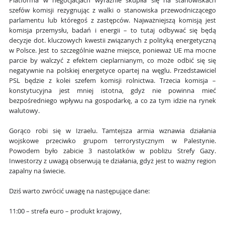
Platforma w negocjacjach wyraźnie skupiła się na stanowiskach
szefów komisji rezygnując z walki o stanowiska przewodniczącego
parlamentu lub któregoś z zastępców. Najważniejszą komisją jest
komisja przemysłu, badań i energii – to tutaj odbywać się będą
decyzje dot. kluczowych kwestii związanych z polityką energetyczną
w Polsce. Jest to szczególnie ważne miejsce, ponieważ UE ma mocne
parcie by walczyć z efektem cieplarnianym, co może odbić się się
negatywnie na polskiej energetyce opartej na węglu. Przedstawiciel
PSL będzie z kolei szefem komisji rolnictwa. Trzecia komisja –
konstytucyjna jest mniej istotna, gdyż nie powinna mieć
bezpośredniego wpływu na gospodarkę, a co za tym idzie na rynek
walutowy.
Gorąco robi się w Izraelu. Tamtejsza armia wznawia działania
wojskowe przeciwko grupom terrorystycznym w Palestynie.
Powodem było zabicie 3 nastolatków w pobliżu Strefy Gazy.
Inwestorzy z uwagą obserwują te działania, gdyż jest to ważny region
zapalny na świecie.
Dziś warto zwrócić uwagę na następujące dane:
11:00 – strefa euro – produkt krajowy,