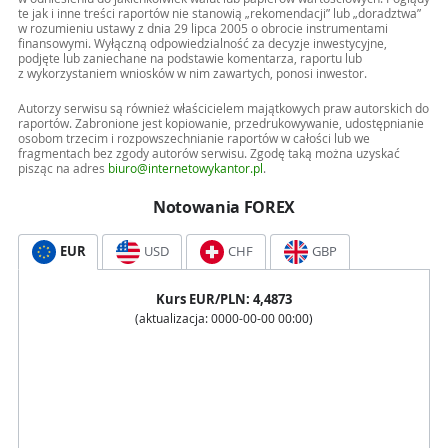
te jak i inne treści raportów nie stanowią „rekomendacji” lub „doradztwa”
w rozumieniu ustawy z dnia 29 lipca 2005 o obrocie instrumentami
finansowymi. Wyłączną odpowiedzialność za decyzje inwestycyjne,
podjęte lub zaniechane na podstawie komentarza, raportu lub
z wykorzystaniem wniosków w nim zawartych, ponosi inwestor.
Autorzy serwisu są również właścicielem majątkowych praw autorskich do
raportów. Zabronione jest kopiowanie, przedrukowywanie, udostępnianie
osobom trzecim i rozpowszechnianie raportów w całości lub we
fragmentach bez zgody autorów serwisu. Zgodę taką można uzyskać
pisząc na adres
biuro@internetowykantor.pl
.
Notowania FOREX
EUR
USD
CHF
GBP
Kurs
EUR
/PLN:
4,4873
(aktualizacja:
0000-00-00 00:00
)