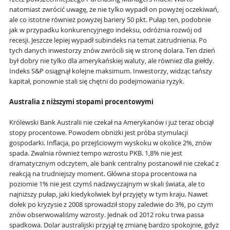
natomiast zwrócić uwagę, że nie tylko wypadł on powyżej oczekiwań,
ale co istotne również powyżej bariery 50 pkt. Pułap ten, podobnie
jak w przypadku konkurencyjnego indeksu, odróżnia rozwój od
recesji. Jeszcze lepiej wypadł subindeks na temat zatrudnienia. Po
tych danych inwestorzy znów zwrócili się w stronę dolara. Ten dzień
był dobry nie tylko dla amerykańskiej waluty, ale również dla giełdy.
Indeks S&P osiągnął kolejne maksimum. Inwestorzy, widząc tańszy
kapitał, ponownie stali się chętni do podejmowania ryzyk.
Australia z niższymi stopami procentowymi
Królewski Bank Australii nie czekał na Amerykanów i już teraz obciął
stopy procentowe. Powodem obniżki jest próba stymulacji
gospodarki. Inflacja, po przejściowym wyskoku w okolice 2%, znów
spada. Zwalnia również tempo wzrostu PKB. 1,8% nie jest
dramatycznym odczytem, ale bank centralny postanowił nie czekać z
reakcją na trudniejszy moment. Główna stopa procentowa na
poziomie 1% nie jest czymś nadzwyczajnym w skali świata, ale to
najniższy pułap, jaki kiedykolwiek był przyjęty w tym kraju. Nawet
dołek po kryzysie z 2008 sprowadził stopy zaledwie do 3%, po czym
znów obserwowaliśmy wzrosty. Jednak od 2012 roku trwa passa
spadkowa. Dolar australijski przyjął tę zmianę bardzo spokojnie, gdyż