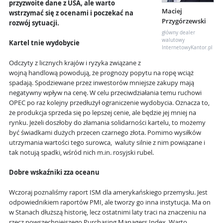
przyzwoite dane z USA, ale warto
Maciej
wstrzymać się z ocenami i poczekać na
Przygórzewski
rozwój sytuacji.
główny dealer
walutowy
Kartel tnie wydobycie
InternetowyKantor.pl
Odczyty z licznych krajów i ryzyka związane z
wojną handlową powodują, że prognozy popytu na ropę wciąż
spadają. Spodziewane przez inwestorów mniejsze zakupy mają
negatywny wpływ na cenę. W celu przeciwdziałania temu ruchowi
OPEC po raz kolejny przedłużył ograniczenie wydobycia. Oznacza to,
że produkcja sprzeda się po lepszej cenie, ale będzie jej mniej na
rynku. Jeżeli doszłoby do złamania solidarności kartelu, to możemy
być świadkami dużych przecen czarnego złota. Pomimo wysiłków
utrzymania wartości tego surowca, waluty silnie z nim powiązane i
tak notują spadki, wśród nich m.in. rosyjski rubel.
Dobre wskaźniki zza oceanu
Wczoraj poznaliśmy raport ISM dla amerykańskiego przemysłu. Jest
odpowiednikiem raportów PMI, ale tworzy go inna instytucja. Ma on
w Stanach dłuższą historię, lecz ostatnimi laty traci na znaczeniu na
rzecz powszechniejszego Purchasing Managers Index. Warto