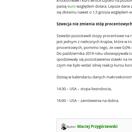
krótkotrwałe i kurs wrócił szybko na pozio
passę
euro
względem dolara. Lepsze dane z 
się złotemu nawet o 1,5 grosza względem e
Szwecja nie zmienia stóp procentowyc
Szwedzi pozostawili stopy procentowe na 
jest jednym z nielicznych krajów, które w t
procentowych, pomimo tego, że owe 0,0% ni
Do października 2019 roku obowiązywała t
spodziewały się pozostawienia stawki na n
czym nie było widać silnej reakcji kursu ko
Dzisiaj w kalendarzu danych makroekonomi
14:30 – USA – stopa bezrobocia,
16:00 – USA – zamówienia na dobra.
Maciej Przygórzewski
Autor: