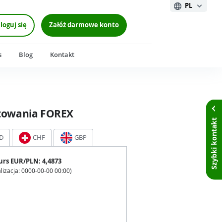
PL
loguj się
Załóż darmowe konto
s
Blog
Kontakt
towania FOREX
Szybki kontakt
D
CHF
GBP
urs
EUR
/PLN:
4,4873
lizacja:
0000-00-00 00:00
)