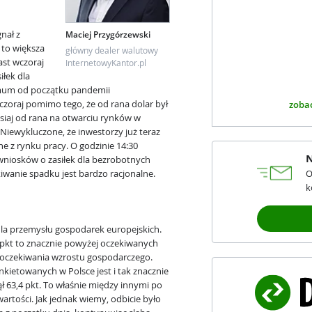
nał z
Maciej Przygórzewski
 to większa
główny dealer walutowy
ast wczoraj
InternetowyKantor.pl
iłek dla
imum od początku pandemii
czoraj pomimo tego, że od rana dolar był
zobac
isiaj od rana na otwarciu rynków w
Niewykluczone, że inwestorzy już teraz
ne z rynku pracy. O godzinie 14:30
N
wniosków o zasiłek dla bezrobotnych
ekiwanie spadku jest bardzo racjonalne.
O
k
la przemysłu gospodarek europejskich.
 pkt to znacznie powyżej oczekiwanych
a oczekiwania wzrostu gospodarczego.
etowanych w Polsce jest i tak znacznie
ął 63,4 pkt. To właśnie między innymi po
wartości. Jak jednak wiemy, odbicie było