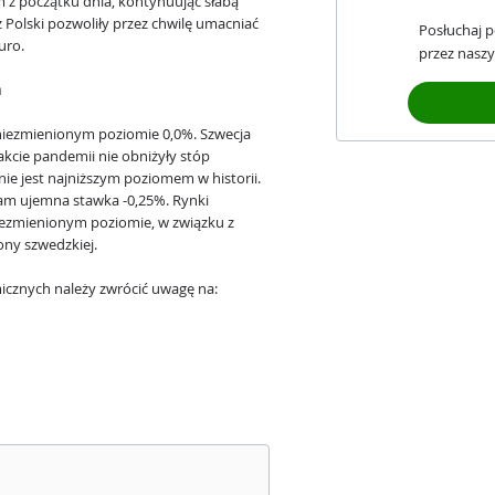
m z początku dnia, kontynuując słabą
Polski pozwoliły przez chwilę umacniać
Posłuchaj 
uro.
przez naszy
h
niezmienionym poziomie 0,0%. Szwecja
rakcie pandemii nie obniżyły stóp
e jest najniższym poziomem w historii.
am ujemna stawka -0,25%. Rynki
iezmienionym poziomie, w związku z
rony szwedzkiej.
cznych należy zwrócić uwagę na: