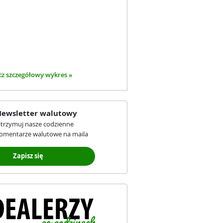
z szczegółowy wykres »
ewsletter walutowy
trzymuj nasze codzienne
omentarze walutowe na maila
Zapisz się