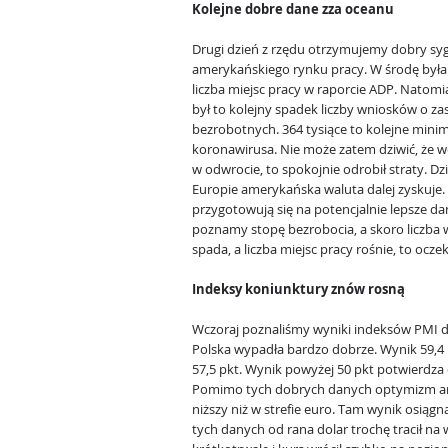
Kolejne dobre dane zza oceanu
Drugi dzień z rzędu otrzymujemy dobry syg
amerykańskiego rynku pracy. W środę była
liczba miejsc pracy w raporcie ADP. Natomi
był to kolejny spadek liczby wniosków o zas
bezrobotnych. 364 tysiące to kolejne min
koronawirusa. Nie może zatem dziwić, że w
w odwrocie, to spokojnie odrobił straty. Dz
Europie amerykańska waluta dalej zyskuje. 
przygotowują się na potencjalnie lepsze da
poznamy stopę bezrobocia, a skoro liczba 
spada, a liczba miejsc pracy rośnie, to ocz
Indeksy koniunktury znów rosną
Wczoraj poznaliśmy wyniki indeksów PMI d
Polska wypadła bardzo dobrze. Wynik 59,4
57,5 pkt. Wynik powyżej 50 pkt potwierdz
Pomimo tych dobrych danych optymizm anki
niższy niż w strefie euro. Tam wynik osiągn
tych danych od rana dolar trochę tracił na 