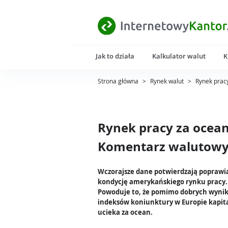
Jak to działa
Kalkulator walut
K
Strona główna
>
Rynek walut
>
Rynek prac
Rynek pracy za ocean
Komentarz walutowy 
Wczorajsze dane potwierdzają poprawia
kondycję amerykańskiego rynku pracy.
Powoduje to, że pomimo dobrych wyni
indeksów koniunktury w Europie kapita
ucieka za ocean.