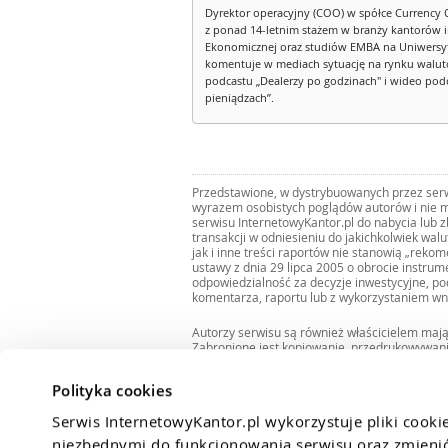
Dyrektor operacyjny (COO) w spółce Currency 
z ponad 14-letnim stażem w branży kantorów 
Ekonomicznej oraz studiów EMBA na Uniwersy
komentuje w mediach sytuację na rynku walut
podcastu „Dealerzy po godzinach" i wideo podca
pieniądzach”.
Przedstawione, w dystrybuowanych przez serwi
wyrazem osobistych poglądów autorów i nie m
serwisu InternetowyKantor.pl do nabycia lub 
transakcji w odniesieniu do jakichkolwiek wal
jak i inne treści raportów nie stanowią „reko
ustawy z dnia 29 lipca 2005 o obrocie instru
odpowiedzialność za decyzje inwestycyjne, po
komentarza, raportu lub z wykorzystaniem wn
Autorzy serwisu są również właścicielem maj
Zabronione jest kopiowanie, przedrukowywan
i rozpowszechnianie raportów w całości lub 
Zgodę taką można uzyskać pisząc na adres
bi
Polityka cookies
Serwis InternetowyKantor.pl wykorzystuje pliki cooki
niezbędnymi do funkcjonowania serwisu oraz zmienić 