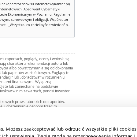
One (operator serwisu InternetowyKantor.pl)
internetowych. Absolwent Cybernetyki
tecie Ekonomicznym w Poznaniu. Regularnie
owym, surowcowym i obligacji. Współautor
stu „Wszystko, co chcielibyście wiedzieć o...
s raportach, poglądy, oceny i wnioski są
ają charakteru rekomendacji autora lub
zbycia albo powstrzymania się od dokonania
ut lub papierów wartościowych. Poglądy te
mendacji” lub „doradztwa” w rozumieniu
mentami finansowymi. Wyłączną
djęte lub zaniechane na podstawie
iosków w nim zawartych, ponosi inwestor.
ątkowych praw autorskich do raportów.
ie, udostępnianie osobom trzecim
we fragmentach bez zgody autorów serwisu.
uro@internetowykantor.pl
.
es. Możesz zaakceptować lub odrzucić wszystkie pliki cookies
ich ustawienia. Twoja zgoda na przechowywanie informacji i