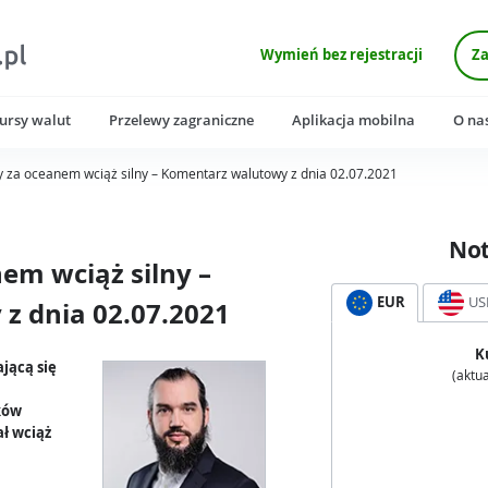
Wymień bez rejestracji
Za
ursy walut
Przelewy zagraniczne
Aplikacja mobilna
O na
y za oceanem wciąż silny – Komentarz walutowy z dnia 02.07.2021
No
em wciąż silny –
EUR
US
z dnia 02.07.2021
K
jącą się
(aktua
ków
ł wciąż