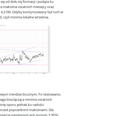
ię od dołu tej formacji i podąża ku
ąca maksima ostatnich miesięcy oraz
om 4,2100. Gdyby kontynuowany był ruch w
, czyli minima lokalne września.
owym trendzie bocznym. Po testowaniu
iega linia łącząca minima ostatnich
 linię oporu jednak ku radości
 przed poprzednimi maksimami. Dla
parcia następnym jest poziom 3,3650,