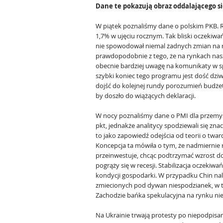
Dane te pokazują obraz oddalającego si
W piątek poznaliśmy dane o polskim PKB. 
1,7% w ujęciu rocznym. Tak bliski oczekiw
nie spowodował niemal żadnych zmian na 
prawdopodobnie z tego, że na rynkach nas
obecnie bardziej uwagę na komunikaty w 
szybki koniec tego programu jest dość dzi
dojść do kolejnej rundy porozumień budże
by doszło do wiążących deklaracji.
W nocy poznaliśmy dane o PMI dla przemys
pkt, jednakże analitycy spodziewali się zn
to jako zapowiedź odejścia od teorii o twa
Koncepcja ta mówiła o tym, że nadmierni
przeinwestuje, chcąc podtrzymać wzrost d
pogrąży się w recesji. Stabilizacja oczekiwa
kondycji gospodarki. W przypadku Chin nale
zmiecionych pod dywan niespodzianek, w 
Zachodzie bańka spekulacyjna na rynku ni
Na Ukrainie trwają protesty po niepodpis