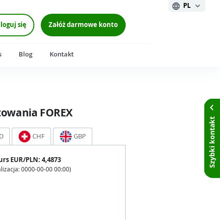
PL
loguj się
Załóż darmowe konto
s
Blog
Kontakt
towania FOREX
Szybki kontakt
D
CHF
GBP
urs
EUR
/PLN:
4,4873
lizacja:
0000-00-00 00:00
)