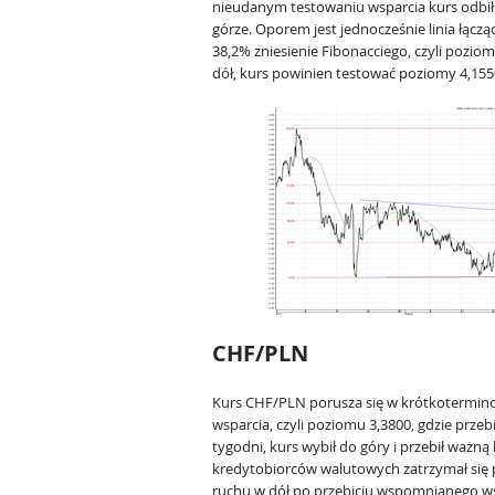
nieudanym testowaniu wsparcia kurs odbił s
górze. Oporem jest jednocześnie linia łącz
38,2% zniesienie Fibonacciego, czyli pozi
dół, kurs powinien testować poziomy 4,1550
CHF/PLN
Kurs CHF/PLN porusza się w krótkotermin
wsparcia, czyli poziomu 3,3800, gdzie przeb
tygodni, kurs wybił do góry i przebił ważną
kredytobiorców walutowych zatrzymał się
ruchu w dół po przebiciu wspomnianego ws