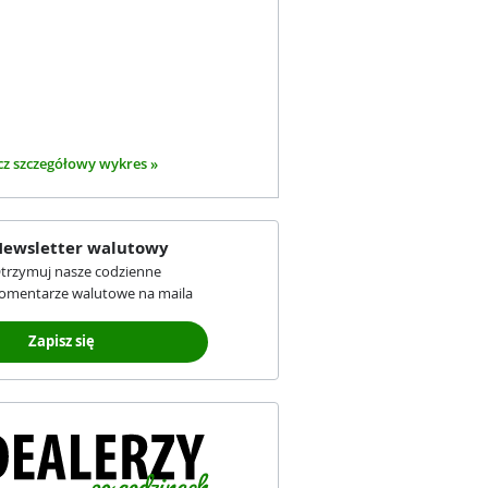
z szczegółowy wykres »
ewsletter walutowy
trzymuj nasze codzienne
omentarze walutowe na maila
Zapisz się