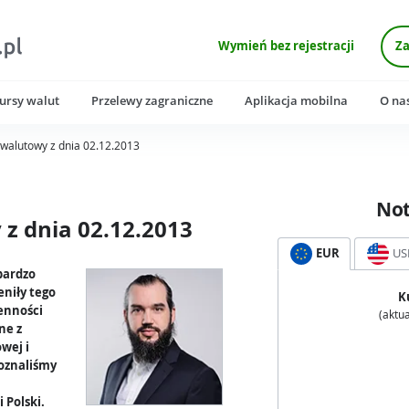
Wymień bez rejestracji
Za
ursy walut
Przelewy zagraniczne
Aplikacja mobilna
O na
walutowy z dnia 02.12.2013
No
z dnia 02.12.2013
EUR
US
bardzo
eniły tego
K
enności
(aktua
ne z
wej i
oznaliśmy
 Polski.