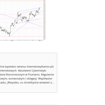
One (operator serwisu InternetowyKantor.pl)
internetowych. Absolwent Cybernetyki
tecie Ekonomicznym w Poznaniu. Regularnie
owym, surowcowym i obligacji. Współautor
stu „Wszystko, co chcielibyście wiedzieć o...