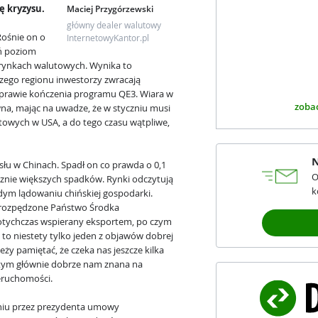
ę kryzysu.
Maciej Przygórzewski
główny dealer walutowy
Rośnie on o
InternetowyKantor.pl
ań poziom
rynkach walutowych. Wynika to
zego regionu inwestorzy zwracają
sprawie kończenia programu QE3. Wiara w
zobac
wna, mając na uwadze, że w styczniu musi
towych w USA, a do tego czasu wątpliwe,
N
łu w Chinach. Spadł on co prawda o 0,1
O
acznie większych spadków. Rynki odczytują
k
rdym lądowaniu chińskiej gospodarki.
e rozpędzone Państwo Środka
otychczas wspierany eksportem, po czym
ń to niestety tylko jeden z objawów dobrej
ży pamiętać, że czeka nas jeszcze kilka
tym głównie dobrze nam znana na
eruchomości.
aniu przez prezydenta umowy