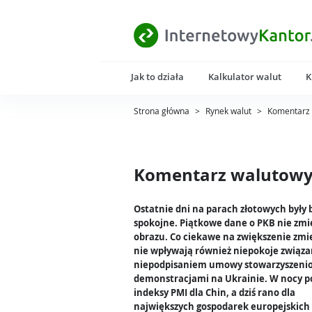
Jak to działa
Kalkulator walut
K
Strona główna
>
Rynek walut
>
Komentarz 
Komentarz walutowy 
Ostatnie dni na parach złotowych były 
spokojne. Piątkowe dane o PKB nie zmi
obrazu. Co ciekawe na zwiększenie zmi
nie wpływają również niepokoje związa
niepodpisaniem umowy stowarzyszenio
demonstracjami na Ukrainie. W nocy p
indeksy PMI dla Chin, a dziś rano dla
największych gospodarek europejskich i