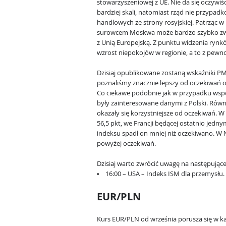
stowarzyszeniowej z UE. Nie da się oczywiś
bardziej skali, natomiast rząd nie przypa
handlowych ze strony rosyjskiej. Patrząc w 
surowcem Moskwa może bardzo szybko zwer
z Unią Europejską. Z punktu widzenia rynk
wzrost niepokojów w regionie, a to z pewn
Dzisiaj opublikowane zostaną wskaźniki PMI
poznaliśmy znacznie lepszy od oczekiwań od
Co ciekawe podobnie jak w przypadku wsp
były zainteresowane danymi z Polski. Równ
okazały się korzystniejsze od oczekiwań. W
56,5 pkt, we Francji będącej ostatnio jedn
indeksu spadł on mniej niż oczekiwano. W 
powyżej oczekiwań.
Dzisiaj warto zwrócić uwagę na następując
• 16:00 – USA – Indeks ISM dla przemysłu.
EUR/PLN
Kurs EUR/PLN od września porusza się w ka