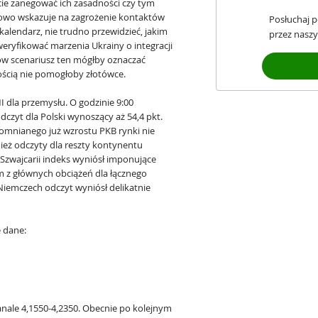
cie zanegować ich zasadności czy tym
dkowo wskazuje na zagrożenie kontaktów
Posłuchaj 
kalendarz, nie trudno przewidzieć, jakim
przez naszy
yfikować marzenia Ukrainy o integracji
ów scenariusz ten mógłby oznaczać
ością nie pomogłoby złotówce.
 dla przemysłu. O godzinie 9:00
czyt dla Polski wynoszący aż 54,4 pkt.
omnianego już wzrostu PKB rynki nie
ież odczyty dla reszty kontynentu
 Szwajcarii indeks wyniósł imponujące
ym z głównych obciążeń dla łącznego
Niemczech odczyt wyniósł delikatnie
e dane:
nale 4,1550-4,2350. Obecnie po kolejnym