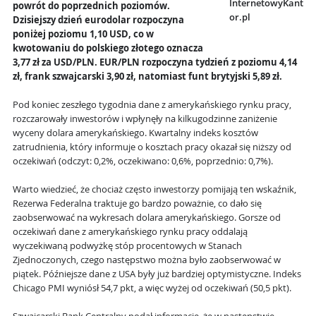
InternetowyKant
powrót do poprzednich poziomów.
or.pl
Dzisiejszy dzień eurodolar rozpoczyna
poniżej poziomu 1,10 USD, co w
kwotowaniu do polskiego złotego oznacza
3,77 zł za USD/PLN. EUR/PLN rozpoczyna tydzień z poziomu 4,14
zł, frank szwajcarski 3,90 zł, natomiast funt brytyjski 5,89 zł.
Pod koniec zeszłego tygodnia dane z amerykańskiego rynku pracy,
rozczarowały inwestorów i wpłynęły na kilkugodzinne zaniżenie
wyceny dolara amerykańskiego. Kwartalny indeks kosztów
zatrudnienia, który informuje o kosztach pracy okazał się niższy od
oczekiwań (odczyt: 0,2%, oczekiwano: 0,6%, poprzednio: 0,7%).
Warto wiedzieć, że chociaż często inwestorzy pomijają ten wskaźnik,
Rezerwa Federalna traktuje go bardzo poważnie, co dało się
zaobserwować na wykresach dolara amerykańskiego. Gorsze od
oczekiwań dane z amerykańskiego rynku pracy oddalają
wyczekiwaną podwyżkę stóp procentowych w Stanach
Zjednoczonych, czego następstwo można było zaobserwować w
piątek. Późniejsze dane z USA były już bardziej optymistyczne. Indeks
Chicago PMI wyniósł 54,7 pkt, a więc wyżej od oczekiwań (50,5 pkt).