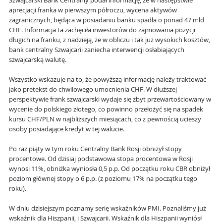
Szwajcarski Bank Centralny podał informację, że w następstwie
aprecjacji franka w pierwszym półroczu, wycena aktywów
zagranicznych, będąca w posiadaniu banku spadła o ponad 47 mld
CHF. Informacja ta zachęciła inwestorów do zajmowania pozycji
długich na franku, z nadzieją, że w obliczu i tak już wysokich kosztów,
bank centralny Szwajcarii zaniecha interwencji osłabiających
szwajcarską walutę.
Wszystko wskazuje na to, że powyższą informację należy traktować
jako pretekst do chwilowego umocnienia CHF. W dłuższej
perspektywie frank szwajcarski wydaje się zbyt przewartościowany w
wycenie do polskiego złotego, co powinno przełożyć się na spadek
kursu CHF/PLN w najbliższych miesiącach, co z pewnością ucieszy
osoby posiadające kredyt w tej walucie.
Po raz piąty w tym roku Centralny Bank Rosji obniżył stopy
procentowe. Od dzisiaj podstawowa stopa procentowa w Rosji
wynosi 11%, obniżka wyniosła 0,5 p.p. Od początku roku CBR obniżył
poziom głównej stopy o 6 p.p. (z poziomu 17% na początku tego
roku).
W dniu dzisiejszym poznamy serię wskaźników PMI. Poznaliśmy już
wskaźnik dla Hiszpanii, i Szwajcarii. Wskaźnik dla Hiszpanii wyniósł