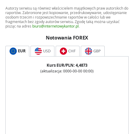
Autorzy serwisu są również właścicielem majątkowych praw autorskich do
raportów. Zabronione jest kopiowanie, przedrukowywanie, udostępnianie
osobom trzecim i rozpowszechnianie raportów w całości lub we
fragmentach bez zgody autorów serwisu. Zgodę taką można uzyskać
pisząc na adres
biuro@internetowykantor.pl
.
Notowania FOREX
EUR
USD
CHF
GBP
Kurs
EUR
/PLN:
4,4873
(aktualizacja:
0000-00-00 00:00
)