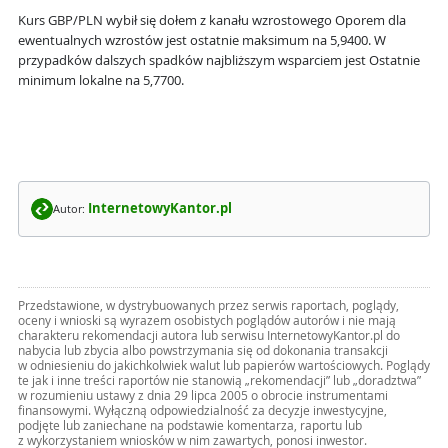
Kurs GBP/PLN wybił się dołem z kanału wzrostowego Oporem dla
ewentualnych wzrostów jest ostatnie maksimum na 5,9400. W
przypadków dalszych spadków najbliższym wsparciem jest Ostatnie
minimum lokalne na 5,7700.
InternetowyKantor.pl
Autor:
Przedstawione, w dystrybuowanych przez serwis raportach, poglądy,
oceny i wnioski są wyrazem osobistych poglądów autorów i nie mają
charakteru rekomendacji autora lub serwisu InternetowyKantor.pl do
nabycia lub zbycia albo powstrzymania się od dokonania transakcji
w odniesieniu do jakichkolwiek walut lub papierów wartościowych. Poglądy
te jak i inne treści raportów nie stanowią „rekomendacji” lub „doradztwa”
w rozumieniu ustawy z dnia 29 lipca 2005 o obrocie instrumentami
finansowymi. Wyłączną odpowiedzialność za decyzje inwestycyjne,
podjęte lub zaniechane na podstawie komentarza, raportu lub
z wykorzystaniem wniosków w nim zawartych, ponosi inwestor.