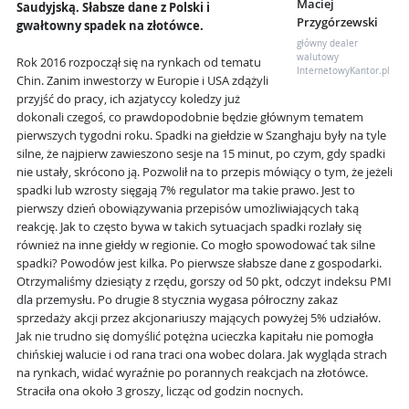
Maciej
Saudyjską. Słabsze dane z Polski i
Przygórzewski
gwałtowny spadek na złotówce.
główny dealer
walutowy
Rok 2016 rozpoczął się na rynkach od tematu
InternetowyKantor.pl
Chin. Zanim inwestorzy w Europie i USA zdążyli
przyjść do pracy, ich azjatyccy koledzy już
dokonali czegoś, co prawdopodobnie będzie głównym tematem
pierwszych tygodni roku. Spadki na giełdzie w Szanghaju były na tyle
silne, że najpierw zawieszono sesje na 15 minut, po czym, gdy spadki
nie ustały, skrócono ją. Pozwolił na to przepis mówiący o tym, że jeżeli
spadki lub wzrosty sięgają 7% regulator ma takie prawo. Jest to
pierwszy dzień obowiązywania przepisów umożliwiających taką
reakcję. Jak to często bywa w takich sytuacjach spadki rozlały się
również na inne giełdy w regionie. Co mogło spowodować tak silne
spadki? Powodów jest kilka. Po pierwsze słabsze dane z gospodarki.
Otrzymaliśmy dziesiąty z rzędu, gorszy od 50 pkt, odczyt indeksu PMI
dla przemysłu. Po drugie 8 stycznia wygasa półroczny zakaz
sprzedaży akcji przez akcjonariuszy mających powyżej 5% udziałów.
Jak nie trudno się domyślić potężna ucieczka kapitału nie pomogła
chińskiej walucie i od rana traci ona wobec dolara. Jak wygląda strach
na rynkach, widać wyraźnie po porannych reakcjach na złotówce.
Straciła ona około 3 groszy, licząc od godzin nocnych.