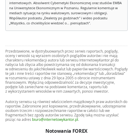
internetowych. Absolwent Cybernetyki Ekonomicznej oraz studiów EMBA
na Uniwersytecie Ekonomicznym w Poznaniu. Regularnie komentuje w
mediach sytuację na rynku walutowym, surowcowym i obligacji.
Współautor podcastu „Dealerzy po godzinach" i wideo podcastu
„Wszystko, co chcielibyście wiedzieć o... pieniądzach”.
Przedstawione, w dystrybuowanych przez serwis raportach, poglądy,
oceny i wnioski są wyrazem osobistych poglądów autorów i nie mają
charakteru rekomendacji autora lub serwisu InternetowyKantor.pl do
nabycia lub zbycia albo powstrzymania się od dokonania transakcji
w odniesieniu do jakichkolwiek walut lub papierów wartościowych. Poglądy
te jak i inne treści raportów nie stanowią „rekomendacji” lub „doradztwa”
w rozumieniu ustawy z dnia 29 lipca 2005 o obrocie instrumentami
finansowymi. Wyłączną odpowiedzialność za decyzje inwestycyjne,
podjęte lub zaniechane na podstawie komentarza, raportu lub
z wykorzystaniem wniosków w nim zawartych, ponosi inwestor.
Autorzy serwisu są również właścicielem majątkowych praw autorskich do
raportów. Zabronione jest kopiowanie, przedrukowywanie, udostępnianie
osobom trzecim i rozpowszechnianie raportów w całości lub we
fragmentach bez zgody autorów serwisu. Zgodę taką można uzyskać
pisząc na adres
biuro@internetowykantor.pl
.
Notowania FOREX