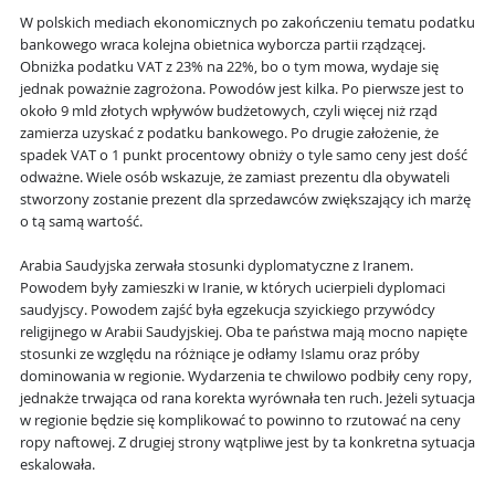
W polskich mediach ekonomicznych po zakończeniu tematu podatku
bankowego wraca kolejna obietnica wyborcza partii rządzącej.
Obniżka podatku VAT z 23% na 22%, bo o tym mowa, wydaje się
jednak poważnie zagrożona. Powodów jest kilka. Po pierwsze jest to
około 9 mld złotych wpływów budżetowych, czyli więcej niż rząd
zamierza uzyskać z podatku bankowego. Po drugie założenie, że
spadek VAT o 1 punkt procentowy obniży o tyle samo ceny jest dość
odważne. Wiele osób wskazuje, że zamiast prezentu dla obywateli
stworzony zostanie prezent dla sprzedawców zwiększający ich marżę
o tą samą wartość.
Arabia Saudyjska zerwała stosunki dyplomatyczne z Iranem.
Powodem były zamieszki w Iranie, w których ucierpieli dyplomaci
saudyjscy. Powodem zajść była egzekucja szyickiego przywódcy
religijnego w Arabii Saudyjskiej. Oba te państwa mają mocno napięte
stosunki ze względu na różniące je odłamy Islamu oraz próby
dominowania w regionie. Wydarzenia te chwilowo podbiły ceny ropy,
jednakże trwająca od rana korekta wyrównała ten ruch. Jeżeli sytuacja
w regionie będzie się komplikować to powinno to rzutować na ceny
ropy naftowej. Z drugiej strony wątpliwe jest by ta konkretna sytuacja
eskalowała.