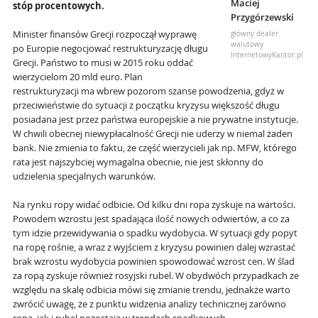
Maciej
stóp procentowych.
Przygórzewski
Minister finansów Grecji rozpoczął wyprawę
główny dealer
walutowy
po Europie negocjować restrukturyzację długu
InternetowyKantor.pl
Grecji. Państwo to musi w 2015 roku oddać
wierzycielom 20 mld euro. Plan
restrukturyzacji ma wbrew pozorom szanse powodzenia, gdyż w
przeciwieństwie do sytuacji z początku kryzysu większość długu
posiadana jest przez państwa europejskie a nie prywatne instytucje.
W chwili obecnej niewypłacalność Grecji nie uderzy w niemal żaden
bank. Nie zmienia to faktu, że część wierzycieli jak np. MFW, którego
rata jest najszybciej wymagalna obecnie, nie jest skłonny do
udzielenia specjalnych warunków.
Na rynku ropy widać odbicie. Od kilku dni ropa zyskuje na wartości.
Powodem wzrostu jest spadająca ilość nowych odwiertów, a co za
tym idzie przewidywania o spadku wydobycia. W sytuacji gdy popyt
na ropę rośnie, a wraz z wyjściem z kryzysu powinien dalej wzrastać
brak wzrostu wydobycia powinien spowodować wzrost cen. W ślad
za ropą zyskuje również rosyjski rubel. W obydwóch przypadkach ze
względu na skalę odbicia mówi się zmianie trendu, jednakże warto
zwrócić uwagę, że z punktu widzenia analizy technicznej zarówno