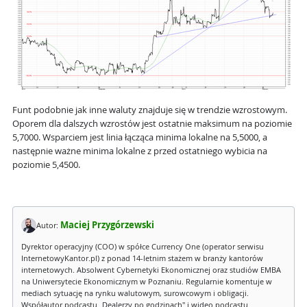
Funt podobnie jak inne waluty znajduje się w trendzie wzrostowym.
Oporem dla dalszych wzrostów jest ostatnie maksimum na poziomie
5,7000. Wsparciem jest linia łącząca minima lokalne na 5,5000, a
następnie ważne minima lokalne z przed ostatniego wybicia na
poziomie 5,4500.
Maciej Przygórzewski
Autor:
Dyrektor operacyjny (COO) w spółce Currency One (operator serwisu
InternetowyKantor.pl) z ponad 14-letnim stażem w branży kantorów
internetowych. Absolwent Cybernetyki Ekonomicznej oraz studiów EMBA
na Uniwersytecie Ekonomicznym w Poznaniu. Regularnie komentuje w
mediach sytuację na rynku walutowym, surowcowym i obligacji.
Współautor podcastu „Dealerzy po godzinach" i wideo podcastu