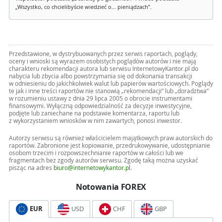
„Wszystko, co chcielibyście wiedzieć o... pieniądzach”.
Przedstawione, w dystrybuowanych przez serwis raportach, poglądy,
oceny i wnioski są wyrazem osobistych poglądów autorów i nie mają
charakteru rekomendacji autora lub serwisu InternetowyKantor.pl do
nabycia lub zbycia albo powstrzymania się od dokonania transakcji
w odniesieniu do jakichkolwiek walut lub papierów wartościowych. Poglądy
te jak i inne treści raportów nie stanowią „rekomendacji” lub „doradztwa”
w rozumieniu ustawy z dnia 29 lipca 2005 o obrocie instrumentami
finansowymi. Wyłączną odpowiedzialność za decyzje inwestycyjne,
podjęte lub zaniechane na podstawie komentarza, raportu lub
z wykorzystaniem wniosków w nim zawartych, ponosi inwestor.
Autorzy serwisu są również właścicielem majątkowych praw autorskich do
raportów. Zabronione jest kopiowanie, przedrukowywanie, udostępnianie
osobom trzecim i rozpowszechnianie raportów w całości lub we
fragmentach bez zgody autorów serwisu. Zgodę taką można uzyskać
pisząc na adres
biuro@internetowykantor.pl
.
Notowania FOREX
EUR
USD
CHF
GBP