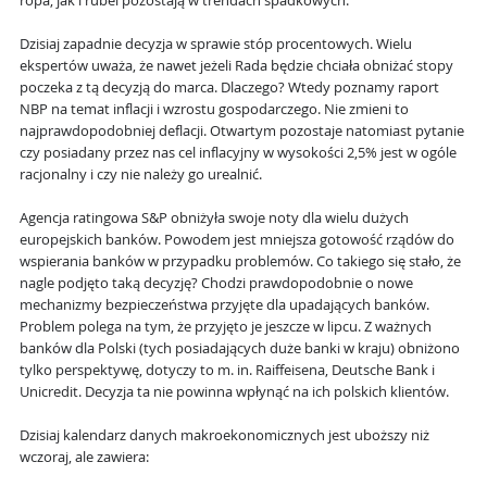
ropa, jak i rubel pozostają w trendach spadkowych.
Dzisiaj zapadnie decyzja w sprawie stóp procentowych. Wielu
ekspertów uważa, że nawet jeżeli Rada będzie chciała obniżać stopy
poczeka z tą decyzją do marca. Dlaczego? Wtedy poznamy raport
NBP na temat inflacji i wzrostu gospodarczego. Nie zmieni to
najprawdopodobniej deflacji. Otwartym pozostaje natomiast pytanie
czy posiadany przez nas cel inflacyjny w wysokości 2,5% jest w ogóle
racjonalny i czy nie należy go urealnić.
Agencja ratingowa S&P obniżyła swoje noty dla wielu dużych
europejskich banków. Powodem jest mniejsza gotowość rządów do
wspierania banków w przypadku problemów. Co takiego się stało, że
nagle podjęto taką decyzję? Chodzi prawdopodobnie o nowe
mechanizmy bezpieczeństwa przyjęte dla upadających banków.
Problem polega na tym, że przyjęto je jeszcze w lipcu. Z ważnych
banków dla Polski (tych posiadających duże banki w kraju) obniżono
tylko perspektywę, dotyczy to m. in. Raiffeisena, Deutsche Bank i
Unicredit. Decyzja ta nie powinna wpłynąć na ich polskich klientów.
Dzisiaj kalendarz danych makroekonomicznych jest uboższy niż
wczoraj, ale zawiera: