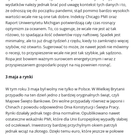
wydatków należy jednak brać pod uwagę kontekst tych danych i to,
że odnoszą się do początku pandemii, stąd pomimo bardzo wysokich
wartości wcale nie są one tak dobre. Indeksy Chicago PMI oraz
Raport Uniwersytetu Michigan potwierdzają cały czas rosnący
optymizm za oceanem. To, co sugeruje, że wcale nie jest aż tak
różowo, to spadająca ilość odwiertów ropy naftowej. Spadek jest
minimalny, ale to już drugi tydzień z rzędu, kiedy to zamknięto więcej
szybów, niż otwarto. Sugerować to może, że nawet jeżeli nie mówimy
o recesji, to przyspieszenie wcale nie jest tak szybkie, jak sądzono.
Ropa jest bowiem ważnym surowcem energetycznym i wraz z
przyspieszaniem gospodarki popyt na nią powinien rosnąć.
3 maja a rynki
W tym roku 3 maja był wolny nie tylko w Polsce. W Wielkiej Brytanii
przypadło na ten dzień jedno z bardziej oryginalnych świąt, czyli
Majowe Święto Bankowe. Dni wolne przypadały również w Japonii i
Chinach z powodu odpowiednio Dnia Konstytucji i Święta Pracy.
Rynki działały jednak tego dnia normalnie. Opublikowano nawet
ostateczne wskaźniki PMI, które dla Unii Europejskiej wypadły słabiej
od oczekiwań. Inwestorzy bardziej przychylnym okiem patrzyli
jednak wciąż na złotego. Dzięki temu euro, które jeszcze w połowie