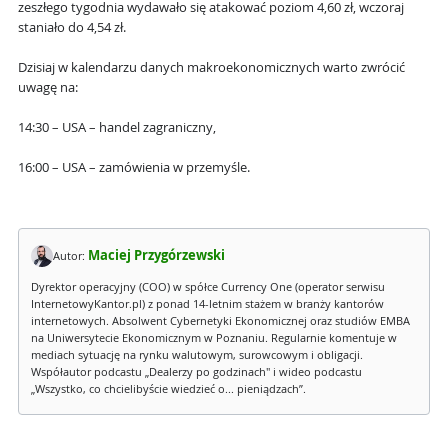
zeszłego tygodnia wydawało się atakować poziom 4,60 zł, wczoraj
staniało do 4,54 zł.
Dzisiaj w kalendarzu danych makroekonomicznych warto zwrócić
uwagę na:
14:30 – USA – handel zagraniczny,
16:00 – USA – zamówienia w przemyśle.
Maciej Przygórzewski
Autor:
Dyrektor operacyjny (COO) w spółce Currency One (operator serwisu
InternetowyKantor.pl) z ponad 14-letnim stażem w branży kantorów
internetowych. Absolwent Cybernetyki Ekonomicznej oraz studiów EMBA
na Uniwersytecie Ekonomicznym w Poznaniu. Regularnie komentuje w
mediach sytuację na rynku walutowym, surowcowym i obligacji.
Współautor podcastu „Dealerzy po godzinach" i wideo podcastu
„Wszystko, co chcielibyście wiedzieć o... pieniądzach”.