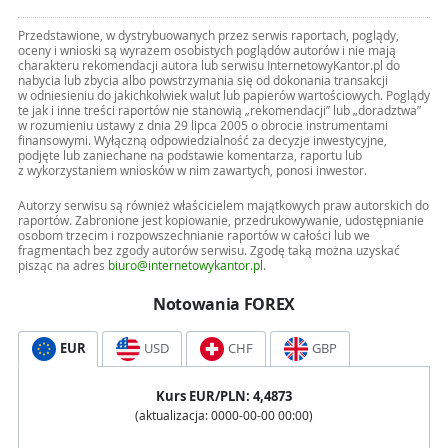
Przedstawione, w dystrybuowanych przez serwis raportach, poglądy,
oceny i wnioski są wyrazem osobistych poglądów autorów i nie mają
charakteru rekomendacji autora lub serwisu InternetowyKantor.pl do
nabycia lub zbycia albo powstrzymania się od dokonania transakcji
w odniesieniu do jakichkolwiek walut lub papierów wartościowych. Poglądy
te jak i inne treści raportów nie stanowią „rekomendacji” lub „doradztwa”
w rozumieniu ustawy z dnia 29 lipca 2005 o obrocie instrumentami
finansowymi. Wyłączną odpowiedzialność za decyzje inwestycyjne,
podjęte lub zaniechane na podstawie komentarza, raportu lub
z wykorzystaniem wniosków w nim zawartych, ponosi inwestor.
Autorzy serwisu są również właścicielem majątkowych praw autorskich do
raportów. Zabronione jest kopiowanie, przedrukowywanie, udostępnianie
osobom trzecim i rozpowszechnianie raportów w całości lub we
fragmentach bez zgody autorów serwisu. Zgodę taką można uzyskać
pisząc na adres
biuro@internetowykantor.pl
.
Notowania FOREX
EUR
USD
CHF
GBP
Kurs
EUR
/PLN:
4,4873
(aktualizacja:
0000-00-00 00:00
)