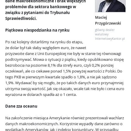
dane makroekonomiczne i brak większych
problemów dla sektora bankowego w
związku z pytaniami do Trybunału
Maciej
Sprawiedliwości.
Przygórzewski
Piątkowa niespodzianka na rynku
główny dealer
walutowy
InternetowyKantor.pl
Po raz kolejny dotarliśmy na rynku do etapu,
że dolar był tak słaby względem euro, że nawet
przyzwoite dane z Unii Europejskiej nie były w stanie tej równowagi
podtrzymywać. Mowa o sytuacji z piątku, kiedy opublikowano stopę
bezrobocia na poziomie 8,1% dla strefy euro, czyli 0,2% poniżej
oczekiwań, ale co ciekawe ponad 1,5% powyżej wartości z Polski. Do
tego PKB w pierwszym kwartale spadło o 1,8%, a nie jak sądzono
1,9%. Wydawać by się mogło, że po takich danych euro przynajmniej
utrzyma swoją wartość. Jak się okazało, wcale tak nie było i cena euro
wyrażona w dolarach spadła aż o 1 centa.
Dane zza oceanu
Na zakończenie miesiąca Amerykanie również prezentowali wachlarz
danych makroekonomicznych. Korzystnie wypadły dane zarówno o
wydatkach Amerykanów, jak i indeksy koniunktury. W przypadku