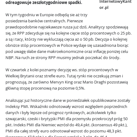
InternetowyKant
odreagowuje zeszłotygodniowe spadki.
or.pl
W tym tygodniu w Europie odbędą sie aż trzy
posiedzenia banków centralnych. Pierwsze
prawdopodobnie najciekawsze rusza już dziś. Analitycy spodziewają
się, że RPP zdecyduje się na kolejne cięcie stóp procentowych o 25 pb.
a są i tacy, którzy nie wykluczają cięcia aż o 50 pb. Decyzja o kolejnej
obniżce stóp procentowych w Polsce wydaje się uzasadniona biorąc
pod uwagę słabe dane makroekonomiczne oraz inflację poniżej celu
NBP. Na ruch ze strony RPP musimy jednak poczekać do środy.
W czwartek z kolei poznamy decyzję ws. stóp procentowych w
Wielkiej Brytanii oraz strefie euro. Tutaj rynki nie oczekują zmian i
prognozują, że zarówno Mervyn King oraz Mario Draghi pozostawią
główną stopę procenową na poziomie 0,5%.
Analizując już historyczne dane w poniedziałek opublikowane zostały
Indeksy PMI. Wskaźniki odnotowały wzrost względem poprzednich
danych i były lepsze od prognoz rynkowych, aczkolwiek tylko
szwajcarski, czeski i brytyjski PMI dla przemysłu przekroczył próg 50
pkt. Indeks PMI dla Niemiec wzrósł do 49,4 pkt. (konsensus 49 pkt.),
PMI dla całej strefy euro odnotował wzrost do poziomu 48,3 pkt.