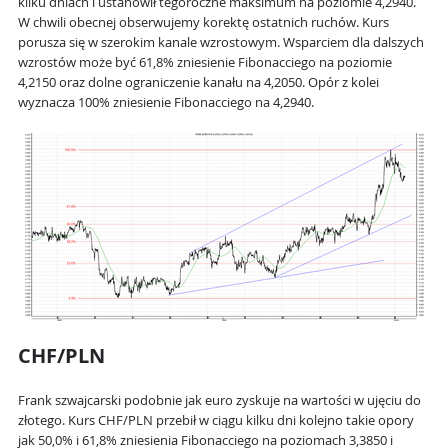
kilku dniach i ustanowił tegoroczne maksimum na poziomie 4,2940.
W chwili obecnej obserwujemy korektę ostatnich ruchów. Kurs
porusza się w szerokim kanale wzrostowym. Wsparciem dla dalszych
wzrostów może być 61,8% zniesienie Fibonacciego na poziomie
4,2150 oraz dolne ograniczenie kanału na 4,2050. Opór z kolei
wyznacza 100% zniesienie Fibonacciego na 4,2940.
CHF/PLN
Frank szwajcarski podobnie jak euro zyskuje na wartości w ujęciu do
złotego. Kurs CHF/PLN przebił w ciągu kilku dni kolejno takie opory
jak 50,0% i 61,8% zniesienia Fibonacciego na poziomach 3,3850 i