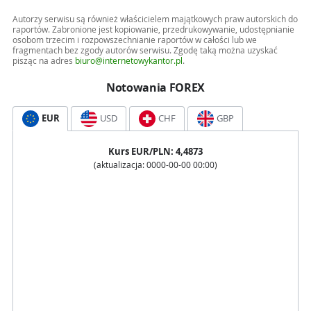
Autorzy serwisu są również właścicielem majątkowych praw autorskich do
raportów. Zabronione jest kopiowanie, przedrukowywanie, udostępnianie
osobom trzecim i rozpowszechnianie raportów w całości lub we
fragmentach bez zgody autorów serwisu. Zgodę taką można uzyskać
pisząc na adres
biuro@internetowykantor.pl
.
Notowania FOREX
EUR
USD
CHF
GBP
Kurs
EUR
/PLN:
4,4873
(aktualizacja:
0000-00-00 00:00
)