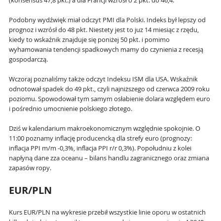
(konsensus 47,8 pkt.) a dla Francji wzrósł o 2 pkt. do 46,4.
Podobny wydźwięk miał odczyt PMI dla Polski. Indeks był lepszy od
prognoz i wzrósł do 48 pkt. Niestety jest to juz 14 miesiąc z rzędu,
kiedy to wskaźnik znajduje się poniżej 50 pkt. i pomimo
wyhamowania tendencji spadkowych mamy do czynienia z recesją
gospodarczą.
Wczoraj poznaliśmy także odczyt Indeksu ISM dla USA. Wskaźnik
odnotował spadek do 49 pkt., czyli najniższego od czerwca 2009 roku
poziomu. Spowodował tym samym osłabienie dolara względem euro
i pośrednio umocnienie polskiego złotego.
Dziś w kalendarium makroekonomicznym względnie spokojnie. O
11:00 poznamy inflację producencką dla strefy euro (prognozy:
inflacja PPI m/m -0,3%, inflacja PPI r/r 0,3%). Popołudniu z kolei
napłyną dane zza oceanu – bilans handlu zagranicznego oraz zmiana
zapasów ropy.
EUR/PLN
Kurs EUR/PLN na wykresie przebił wszystkie linie oporu w ostatnich