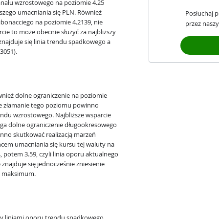
anału wzrostowego na poziomie 4.25
alszego umacniania się PLN. Również
Posłuchaj 
Fibonacciego na poziomie 4.2139, nie
przez naszy
ie to może obecnie służyć za najbliższy
znajduje się linia trendu spadkowego a
3051).
nież dolne ograniczenie na poziomie
łe złamanie tego poziomu powinno
du wzrostowego. Najbliższe wsparcie
biega dolne ograniczenie długookresowego
winno skutkować realizacją marzeń
ńcem umacniania się kursu tej waluty na
4, potem 3.59, czyli linia oporu aktualnego
znajduje się jednocześnie zniesienie
we maksimum.
zy liniami oporu trendu spadkowego