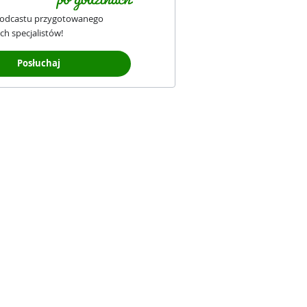
podcastu przygotowanego
ch specjalistów!
Posłuchaj