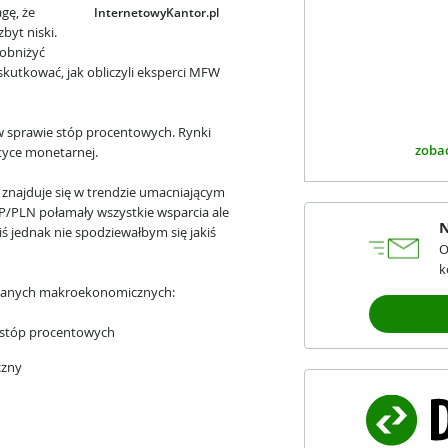
gę, że
InternetowyKantor.pl
byt niski.
 obniżyć
kutkować, jak obliczyli eksperci MFW
 sprawie stóp procentowych. Rynki
zobac
tyce monetarnej.
 znajduje się w trendzie umacniającym
P/PLN połamały wszystkie wsparcia ale
N
ś jednak nie spodziewałbym się jakiś
O
k
i danych makroekonomicznych:
e stóp procentowych
czny