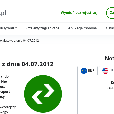
Wymień bez rejestracji
Za
ursy walut
Przelewy zagraniczne
Aplikacja mobilna
O na
walutowy z dnia 04.07.2012
No
z dnia 04.07.2012
EUR
US
ktando
 Nie
K
ości
(aktua
 raport
acy.
wczorajszy
wego.