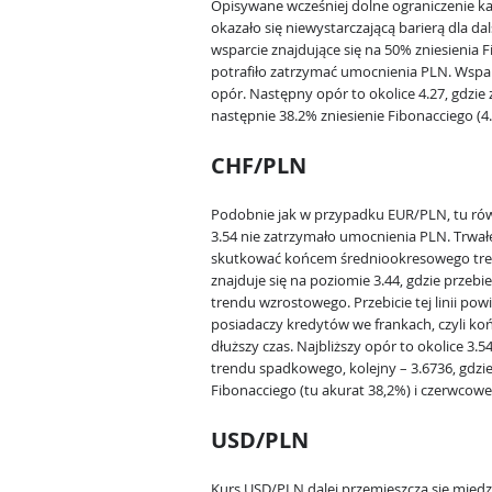
Opisywane wcześniej dolne ograniczenie k
okazało się niewystarczającą barierą dla d
wsparcie znajdujące się na 50% zniesienia 
potrafiło zatrzymać umocnienia PLN. Wsparc
opór. Następny opór to okolice 4.27, gdzie 
następnie 38.2% zniesienie Fibonacciego (4.
CHF/PLN
Podobnie jak w przypadku EUR/PLN, tu rów
3.54 nie zatrzymało umocnienia PLN. Trwa
skutkować końcem średniookresowego tren
znajduje się na poziomie 3.44, gdzie prze
trendu wzrostowego. Przebicie tej linii po
posiadaczy kredytów we frankach, czyli ko
dłuższy czas. Najbliższy opór to okolice 3.5
trendu spadkowego, kolejny – 3.6736, gdzie 
Fibonacciego (tu akurat 38,2%) i czerwco
USD/PLN
Kurs USD/PLN dalej przemieszcza się międ