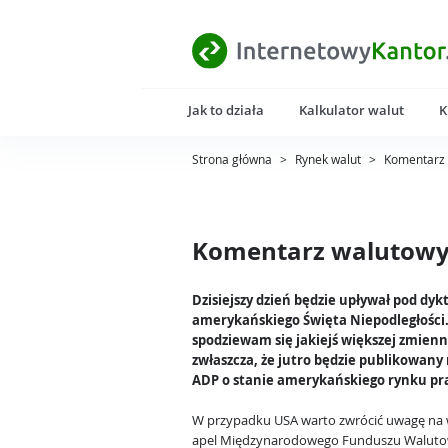
Jak to działa
Kalkulator walut
K
Strona główna
>
Rynek walut
>
Komentarz 
Komentarz walutowy 
Dzisiejszy dzień będzie upływał pod dy
amerykańskiego Święta Niepodległości.
spodziewam się jakiejś większej zmienn
zwłaszcza, że jutro będzie publikowany
ADP o stanie amerykańskiego rynku pr
W przypadku USA warto zwrócić uwagę na 
apel Międzynarodowego Funduszu Waluto