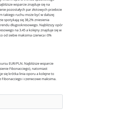
bliższe wsparcie znajduje się na
anie pozostałych par złotowych przebicie
em takiego ruchu może być w dalszej
e spotykają się 38,2% zniesienia
 trendu długookresowego. Najbliższy opór
esowego na 3.45 a kolejny znajduje się w
eko od siebie maksima czerwca i 0%
ursu EUR/PLN. Najbliższe wsparcie
esienie Fibonacciego), natomiast
je się krótka linia oporu a kolejne to
nie Fibonacciego i czerwcowe maksima.