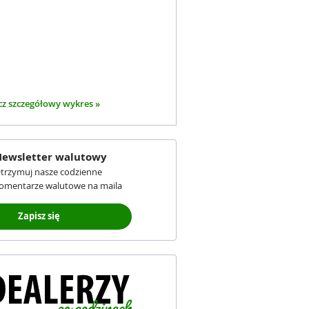
z szczegółowy wykres »
ewsletter walutowy
trzymuj nasze codzienne
omentarze walutowe na maila
Zapisz się