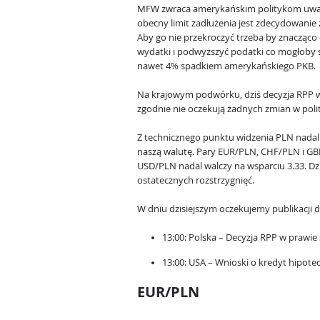
MFW zwraca amerykańskim politykom uwa
obecny limit zadłużenia jest zdecydowanie z
Aby go nie przekroczyć trzeba by znacząco
wydatki i podwyższyć podatki co mogłoby s
nawet 4% spadkiem amerykańskiego PKB.
Na krajowym podwórku, dziś decyzja RPP w
zgodnie nie oczekują żadnych zmian w poli
Z technicznego punktu widzenia PLN nadal
naszą walutę. Pary EUR/PLN, CHF/PLN i GB
USD/PLN nadal walczy na wsparciu 3.33. Dzi
ostatecznych rozstrzygnięć.
W dniu dzisiejszym oczekujemy publikacj
13:00: Polska – Decyzja RPP w prawi
13:00: USA – Wnioski o kredyt hipote
EUR/PLN