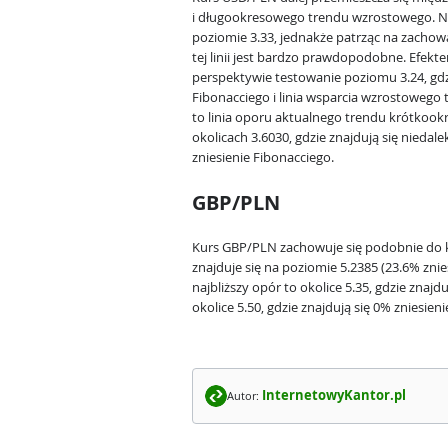
i długookresowego trendu wzrostowego. Naj
poziomie 3.33, jednakże patrząc na zachow
tej linii jest bardzo prawdopodobne. Efekt
perspektywie testowanie poziomu 3.24, gdzi
Fibonacciego i linia wsparcia wzrostowego
to linia oporu aktualnego trendu krótkookr
okolicach 3.6030, gdzie znajdują się niedal
zniesienie Fibonacciego.
GBP/PLN
Kurs GBP/PLN zachowuje się podobnie do k
znajduje się na poziomie 5.2385 (23.6% zni
najbliższy opór to okolice 5.35, gdzie znajdu
okolice 5.50, gdzie znajdują się 0% zniesie
InternetowyKantor.pl
Autor: