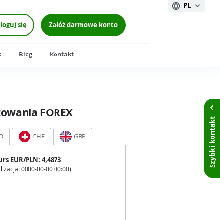
PL
loguj się
Załóż darmowe konto
s
Blog
Kontakt
towania FOREX
Szybki kontakt
D
CHF
GBP
urs
EUR
/PLN:
4,4873
lizacja:
0000-00-00 00:00
)