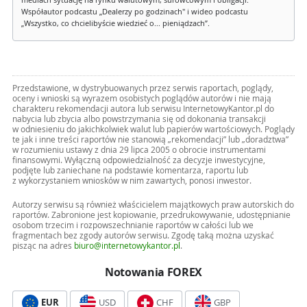
mediach sytuację na rynku walutowym, surowcowym i obligacji.
Współautor podcastu „Dealerzy po godzinach" i wideo podcastu
„Wszystko, co chcielibyście wiedzieć o... pieniądzach”.
Przedstawione, w dystrybuowanych przez serwis raportach, poglądy,
oceny i wnioski są wyrazem osobistych poglądów autorów i nie mają
charakteru rekomendacji autora lub serwisu InternetowyKantor.pl do
nabycia lub zbycia albo powstrzymania się od dokonania transakcji
w odniesieniu do jakichkolwiek walut lub papierów wartościowych. Poglądy
te jak i inne treści raportów nie stanowią „rekomendacji” lub „doradztwa”
w rozumieniu ustawy z dnia 29 lipca 2005 o obrocie instrumentami
finansowymi. Wyłączną odpowiedzialność za decyzje inwestycyjne,
podjęte lub zaniechane na podstawie komentarza, raportu lub
z wykorzystaniem wniosków w nim zawartych, ponosi inwestor.
Autorzy serwisu są również właścicielem majątkowych praw autorskich do
raportów. Zabronione jest kopiowanie, przedrukowywanie, udostępnianie
osobom trzecim i rozpowszechnianie raportów w całości lub we
fragmentach bez zgody autorów serwisu. Zgodę taką można uzyskać
pisząc na adres
biuro@internetowykantor.pl
.
Notowania FOREX
EUR
USD
CHF
GBP