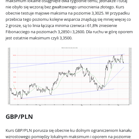
maksimum lokalne osiągnięte dwa tygodnie temu, jednakże i tutaj
nie obyło się wczoraj bez gwałtownego umocnienia złotego. Kurs
obecnie testuje majowe maksima na poziomie 3,3025. W przypadku
przebicia tego poziomu kolejne wsparcia znajdują się mniej więcej co
2 grosze, są to linia łącząca minima czerwca i 61,8% zniesienie
Fibonacciego na poziomach 3,2850 i 3,2600. Dla ruchu w górę oporem
jest ostatnie maksimum czyli 3,3500.
GBP/PLN
Kurs GBP/PLN porusza się obecnie ku dolnym ograniczeniom kanału
wzrostowego pomiędzy lokalnym maksimum i oporem na poziomie