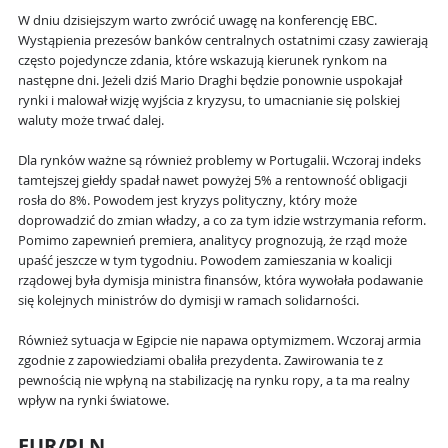
W dniu dzisiejszym warto zwrócić uwagę na konferencję EBC.
Wystąpienia prezesów banków centralnych ostatnimi czasy zawierają
często pojedyncze zdania, które wskazują kierunek rynkom na
następne dni. Jeżeli dziś Mario Draghi będzie ponownie uspokajał
rynki i malował wizję wyjścia z kryzysu, to umacnianie się polskiej
waluty może trwać dalej.
Dla rynków ważne są również problemy w Portugalii. Wczoraj indeks
tamtejszej giełdy spadał nawet powyżej 5% a rentowność obligacji
rosła do 8%. Powodem jest kryzys polityczny, który może
doprowadzić do zmian władzy, a co za tym idzie wstrzymania reform.
Pomimo zapewnień premiera, analitycy prognozują, że rząd może
upaść jeszcze w tym tygodniu. Powodem zamieszania w koalicji
rządowej była dymisja ministra finansów, która wywołała podawanie
się kolejnych ministrów do dymisji w ramach solidarności.
Również sytuacja w Egipcie nie napawa optymizmem. Wczoraj armia
zgodnie z zapowiedziami obaliła prezydenta. Zawirowania te z
pewnością nie wpłyną na stabilizację na rynku ropy, a ta ma realny
wpływ na rynki światowe.
EUR/PLN