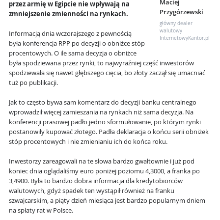
Maciej
przez armię w Egipcie nie wpływają na
Przygórzewski
zmniejszenie zmienności na rynkach.
główny dealer
walutowy
Informacją dnia wczorajszego z pewnością
InternetowyKantor.pl
była konferencja RPP po decyzji o obniżce stóp
procentowych. O ile sama decyzja o obniżce
była spodziewana przez rynki, to najwyraźniej część inwestorów
spodziewała się nawet głębszego cięcia, bo złoty zaczął się umacniać
tuż po publikacji.
Jak to często bywa sam komentarz do decyzji banku centralnego
wprowadził więcej zamieszania na rynkach niż sama decyzja. Na
konferencji prasowej padło jedno sformułowanie, po którym rynki
postanowiły kupować złotego. Padła deklaracja o końcu serii obniżek
stóp procentowych i nie zmienianiu ich do końca roku.
Inwestorzy zareagowali na te słowa bardzo gwałtownie i już pod
koniec dnia oglądaliśmy euro poniżej poziomu 4,3000, a franka po
3,4900. Była to bardzo dobra informacja dla kredytobiorców
walutowych, gdyż spadek ten wystąpił również na franku
szwajcarskim, a piąty dzień miesiąca jest bardzo popularnym dniem
na spłaty rat w Polsce.