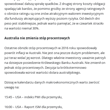
spowodować dalszą spiralę spadków. Z drugiej strony koszty obligacji
spadają tak bardzo, że pomimo groźby ze strony agencji ratingowych
o obniżce ratingu są one znów atrakcyjnym walorem inwestycyjnym
dla funduszy akceptujących wyższy poziom ryzyka. Od dwóch dni
peso jest stabilniejsze, jednak warto pamiętać, że w czwartek straciło
na wartości niemal 30%.
Australia nie zmienia stóp procentowych
Ostatnie obniżki stóp procentowych w 2016 roku spowodowały
powrót inflacji w Australii. Nie jest ona jeszcze dużym problemem, ale
już teraz widać jej wzrost. Dlatego właśnie inwestorzy uważnie patrzyli
na dzisiejsze posiedzenie Królewskiego Banku Australii. Nie zmienił on
jednak stóp procentowych. Decyzja ta krótkoterminowo
spowodowała wzrost wartości dolara australijskiego.
Dzisiaj w kalendarzu danych makroekonomicznych warto zwrócić
uwagę na:
15:45 – USA – indeks PMI dla przemysłu,
16:00 – USA – Raport ISM dla przemysłu,