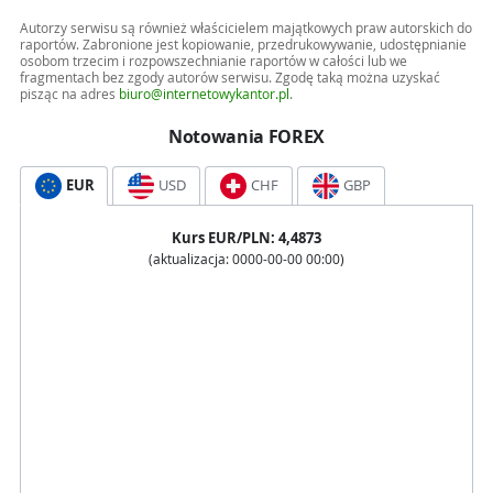
Autorzy serwisu są również właścicielem majątkowych praw autorskich do
raportów. Zabronione jest kopiowanie, przedrukowywanie, udostępnianie
osobom trzecim i rozpowszechnianie raportów w całości lub we
fragmentach bez zgody autorów serwisu. Zgodę taką można uzyskać
pisząc na adres
biuro@internetowykantor.pl
.
Notowania FOREX
EUR
USD
CHF
GBP
Kurs
EUR
/PLN:
4,4873
(aktualizacja:
0000-00-00 00:00
)