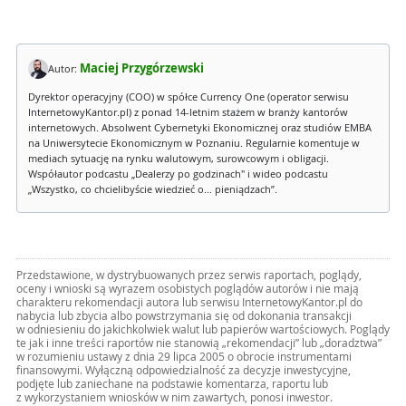
Maciej Przygórzewski
Autor:
Dyrektor operacyjny (COO) w spółce Currency One (operator serwisu
InternetowyKantor.pl) z ponad 14-letnim stażem w branży kantorów
internetowych. Absolwent Cybernetyki Ekonomicznej oraz studiów EMBA
na Uniwersytecie Ekonomicznym w Poznaniu. Regularnie komentuje w
mediach sytuację na rynku walutowym, surowcowym i obligacji.
Współautor podcastu „Dealerzy po godzinach" i wideo podcastu
„Wszystko, co chcielibyście wiedzieć o... pieniądzach”.
Przedstawione, w dystrybuowanych przez serwis raportach, poglądy,
oceny i wnioski są wyrazem osobistych poglądów autorów i nie mają
charakteru rekomendacji autora lub serwisu InternetowyKantor.pl do
nabycia lub zbycia albo powstrzymania się od dokonania transakcji
w odniesieniu do jakichkolwiek walut lub papierów wartościowych. Poglądy
te jak i inne treści raportów nie stanowią „rekomendacji” lub „doradztwa”
w rozumieniu ustawy z dnia 29 lipca 2005 o obrocie instrumentami
finansowymi. Wyłączną odpowiedzialność za decyzje inwestycyjne,
podjęte lub zaniechane na podstawie komentarza, raportu lub
z wykorzystaniem wniosków w nim zawartych, ponosi inwestor.