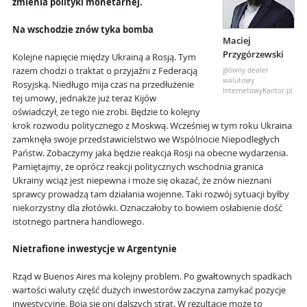
zmienia polityki monetarnej.
Na wschodzie znów tyka bomba
Maciej
Przygórzewski
Kolejne napięcie między Ukrainą a Rosją. Tym
razem chodzi o traktat o przyjaźni z Federacją
główny dealer
walutowy
Rosyjską. Niedługo mija czas na przedłużenie
InternetowyKantor.pl
tej umowy, jednakże już teraz Kijów
oświadczył, że tego nie zrobi. Będzie to kolejny
krok rozwodu politycznego z Moskwą. Wcześniej w tym roku Ukraina
zamknęła swoje przedstawicielstwo we Wspólnocie Niepodległych
Państw. Zobaczymy jaka będzie reakcja Rosji na obecne wydarzenia.
Pamiętajmy, że oprócz reakcji politycznych wschodnia granica
Ukrainy wciąż jest niepewna i może się okazać, że znów nieznani
sprawcy prowadzą tam działania wojenne. Taki rozwój sytuacji byłby
niekorzystny dla złotówki. Oznaczałoby to bowiem osłabienie dość
istotnego partnera handlowego.
Nietrafione inwestycje w Argentynie
Rząd w Buenos Aires ma kolejny problem. Po gwałtownych spadkach
wartości waluty część dużych inwestorów zaczyna zamykać pozycje
inwestycyjne. Boją się oni dalszych strat. W rezultacie może to