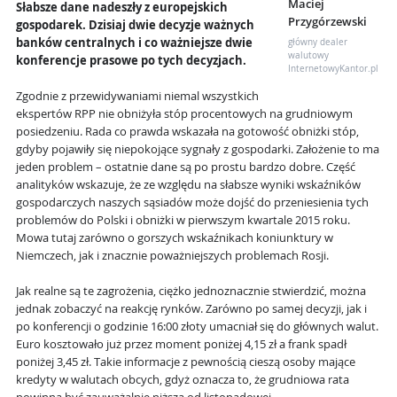
Maciej
Słabsze dane nadeszły z europejskich
Przygórzewski
gospodarek. Dzisiaj dwie decyzje ważnych
banków centralnych i co ważniejsze dwie
główny dealer
walutowy
konferencje prasowe po tych decyzjach.
InternetowyKantor.pl
Zgodnie z przewidywaniami niemal wszystkich
ekspertów RPP nie obniżyła stóp procentowych na grudniowym
posiedzeniu. Rada co prawda wskazała na gotowość obniżki stóp,
gdyby pojawiły się niepokojące sygnały z gospodarki. Założenie to ma
jeden problem – ostatnie dane są po prostu bardzo dobre. Część
analityków wskazuje, że ze względu na słabsze wyniki wskaźników
gospodarczych naszych sąsiadów może dojść do przeniesienia tych
problemów do Polski i obniżki w pierwszym kwartale 2015 roku.
Mowa tutaj zarówno o gorszych wskaźnikach koniunktury w
Niemczech, jak i znacznie poważniejszych problemach Rosji.
Jak realne są te zagrożenia, ciężko jednoznacznie stwierdzić, można
jednak zobaczyć na reakcję rynków. Zarówno po samej decyzji, jak i
po konferencji o godzinie 16:00 złoty umacniał się do głównych walut.
Euro kosztowało już przez moment poniżej 4,15 zł a frank spadł
poniżej 3,45 zł. Takie informacje z pewnością cieszą osoby mające
kredyty w walutach obcych, gdyż oznacza to, że grudniowa rata