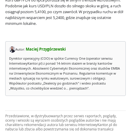
Kurs GBP/PLN od lipca porusza się w silnym trendzie wzrostowym.
Podobnie jak kurs USD/PLN doszło do silnego skoku w górę, a ruch
osiągnął poziom 5,4100, po czym zawrócił. W przypadku ruchu w dół
najbliższym wsparciem jest 5,2400, gdzie znajduje się ostatnie
minimum lokalne.
Maciej Przygórzewski
Autor:
Dyrektor operacyjny (COO) w spółce Currency One (operator serwisu
InternetowyKantor.pl) z ponad 14-letnim stażem w branży kantorów
internetowych. Absolwent Cybernetyki Ekonomicznej oraz studiów EMBA
na Uniwersytecie Ekonomicznym w Poznaniu. Regularnie komentuje w
mediach sytuację na rynku walutowym, surowcowym i obligacji.
Współautor podcastu „Dealerzy po godzinach" i wideo podcastu
„Wszystko, co chcielibyście wiedzieć o... pieniądzach”.
Przedstawione, w dystrybuowanych przez serwis raportach, poglądy,
oceny i wnioski są wyrazem osobistych poglądów autorów i nie mają
charakteru rekomendacji autora lub serwisu InternetowyKantor.pl do
nabycia lub zbycia albo powstrzymania się od dokonania transakcji