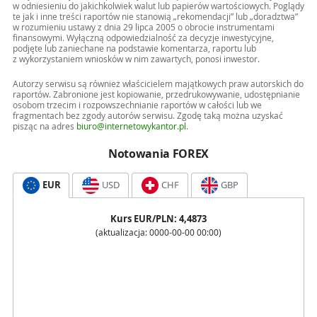
w odniesieniu do jakichkolwiek walut lub papierów wartościowych. Poglądy
te jak i inne treści raportów nie stanowią „rekomendacji” lub „doradztwa”
w rozumieniu ustawy z dnia 29 lipca 2005 o obrocie instrumentami
finansowymi. Wyłączną odpowiedzialność za decyzje inwestycyjne,
podjęte lub zaniechane na podstawie komentarza, raportu lub
z wykorzystaniem wniosków w nim zawartych, ponosi inwestor.
Autorzy serwisu są również właścicielem majątkowych praw autorskich do
raportów. Zabronione jest kopiowanie, przedrukowywanie, udostępnianie
osobom trzecim i rozpowszechnianie raportów w całości lub we
fragmentach bez zgody autorów serwisu. Zgodę taką można uzyskać
pisząc na adres
biuro@internetowykantor.pl
.
Notowania FOREX
EUR
USD
CHF
GBP
Kurs
EUR
/PLN:
4,4873
(aktualizacja:
0000-00-00 00:00
)