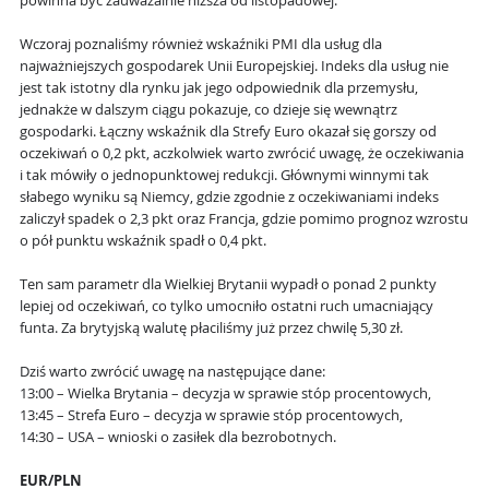
powinna być zauważalnie niższa od listopadowej.
Wczoraj poznaliśmy również wskaźniki PMI dla usług dla
najważniejszych gospodarek Unii Europejskiej. Indeks dla usług nie
jest tak istotny dla rynku jak jego odpowiednik dla przemysłu,
jednakże w dalszym ciągu pokazuje, co dzieje się wewnątrz
gospodarki. Łączny wskaźnik dla Strefy Euro okazał się gorszy od
oczekiwań o 0,2 pkt, aczkolwiek warto zwrócić uwagę, że oczekiwania
i tak mówiły o jednopunktowej redukcji. Głównymi winnymi tak
słabego wyniku są Niemcy, gdzie zgodnie z oczekiwaniami indeks
zaliczył spadek o 2,3 pkt oraz Francja, gdzie pomimo prognoz wzrostu
o pół punktu wskaźnik spadł o 0,4 pkt.
Ten sam parametr dla Wielkiej Brytanii wypadł o ponad 2 punkty
lepiej od oczekiwań, co tylko umocniło ostatni ruch umacniający
funta. Za brytyjską walutę płaciliśmy już przez chwilę 5,30 zł.
Dziś warto zwrócić uwagę na następujące dane:
13:00 – Wielka Brytania – decyzja w sprawie stóp procentowych,
13:45 – Strefa Euro – decyzja w sprawie stóp procentowych,
14:30 – USA – wnioski o zasiłek dla bezrobotnych.
EUR/PLN