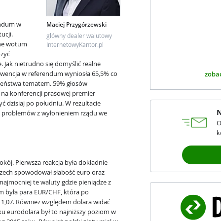
endum w
Maciej Przygórzewski
ucji.
główny dealer walutowy
zne wotum
InternetowyKantor.pl
ożyć
 Jak nietrudno się domyślić realne
ekwencja w referendum wyniosła 65,5% co
zobac
zeństwa tematem. 59% głosów
na konferencji prasowej premier
yć dzisiaj po południu. W rezultacie
N
problemów z wyłonieniem rządu we
O
k
ój. Pierwsza reakcja była dokładnie
szech spowodował słabość euro oraz
najmocniej te waluty gdzie pieniądze z
m była para EUR/CHF, która po
o 1,07. Również względem dolara widać
dku eurodolara był to najniższy poziom w