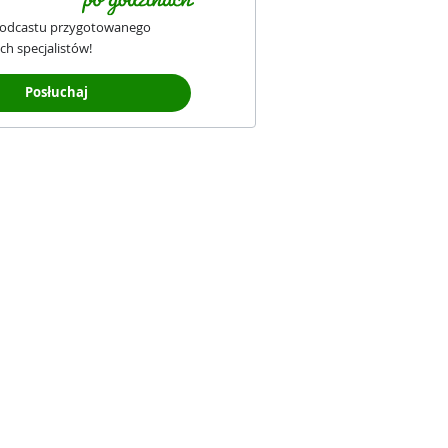
podcastu przygotowanego
ch specjalistów!
Posłuchaj