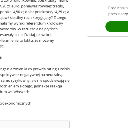
 z 2015 roku. Również polski złoty miał w
20 zł, euro, ponieważ również traciło,
Posłuchaj 
oniżej 4,50 zł, dolar przekroczył 4,25 zł, a
przez naszy
ojawił się silny ruch korygujący? Z czego
znaliśmy wyniki referendum królowały
westorów. W rezultacie na płytkich
suwały cenę. Dzisiaj jak wrócili
Nie zmienia to faktu, że możemy
ści.
a
ngs nie zmieniła co prawda ratingu Polski
rspektywę z negatywnej na neutralną.
k samo ryzykowny, ale nie spodziewają się
mocnieniem złotego, jednakże reakcja
ndum we Włoszech.
akroekonomicznych.