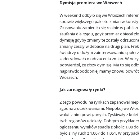
Dymisja premiera we Włoszech
W weekend odbyło się we Włoszech refer
sprawie większego pakietu zmian w konstyt
Głosowaniu zamieniło się realnie w public
zaufania dla rządu, gdyż premier obiecał zł
dymisję gdyby zmiany te zostały odrzucone.
zmiany zeszły w debacie na drugi plan. Fr
świadczy o dużym zainteresowaniu społec
zadecydowało o odrzuceniu zmian. W nocy 
potwierdził, że złoży dymisję. Ma to się odb
najprawdopodobniej mamy znowu powrót 
Włoszech.
Jak zareagowały rynki?
Z tego powodu na rynkach zapanował niepok
zgodna z oczekiwaniami. Niepokój we Wło
walut z nim powiązanych. Zyskiwały z kolei 
tych regionów uciekały. Dobrym przykłade
ogłoszeniu wyników spadła z okolic 1,08 d
było silny ruch z 1,067 do 1,051. W przypa