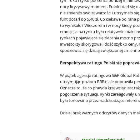
tym roku i tylko pół centa poniżej minimów
nocy kryzysowy moment. Frank otarł się o 4,
nie zmieniło swojej wartości i utrzymało się p
funt dotarł do 5,40 zł. Co ciekawe od rana p
to wynikało? Wieczorem i w nocy kiedy po
emocje, a na rynku było relatywnie mało in
rynkach pojawiające się zlecenia mocno prze
inwestorzy skorygowali dość szybko ceny. 
spodziewać się dzisiaj zwiększonej zmienno
Perspektywa ratingu Polski się poprawi
W piątek agencja ratingowa S&P Global Rati
utrzymując poziom BBB+, ale poprawiła pe
Oznacza to, że co prawda kraj wciąż jest ta
pogorszenia sytuacji. Rynki zareagowały u
była tonowana przez nadchodzące refere
Dzisiaj brak ważnych odczytów danych m