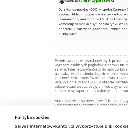
Maciej Przygórzewski
Autor:
Dyrektor operacyjny (COO) w spółce Currency 
z ponad 14-letnim stażem w branży kantorów 
Ekonomicznej oraz studiów EMBA na Uniwersy
komentuje w mediach sytuację na rynku walut
podcastu „Dealerzy po godzinach" i wideo podca
pieniądzach”.
Przedstawione, w dystrybuowanych przez serwi
wyrazem osobistych poglądów autorów i nie m
serwisu InternetowyKantor.pl do nabycia lub 
transakcji w odniesieniu do jakichkolwiek wal
jak i inne treści raportów nie stanowią „reko
ustawy z dnia 29 lipca 2005 o obrocie instru
odpowiedzialność za decyzje inwestycyjne, po
komentarza, raportu lub z wykorzystaniem wn
Autorzy serwisu są również właścicielem maj
Zabronione jest kopiowanie, przedrukowywan
i rozpowszechnianie raportów w całości lub 
Zgodę taką można uzyskać pisząc na adres
bi
Polityka cookies
Serwis InternetowyKantor.pl wykorzystuje pliki cooki