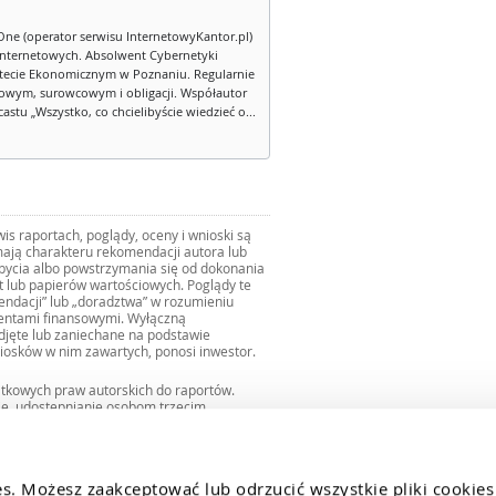
One (operator serwisu InternetowyKantor.pl)
internetowych. Absolwent Cybernetyki
tecie Ekonomicznym w Poznaniu. Regularnie
owym, surowcowym i obligacji. Współautor
stu „Wszystko, co chcielibyście wiedzieć o...
s raportach, poglądy, oceny i wnioski są
ają charakteru rekomendacji autora lub
zbycia albo powstrzymania się od dokonania
ut lub papierów wartościowych. Poglądy te
mendacji” lub „doradztwa” w rozumieniu
mentami finansowymi. Wyłączną
djęte lub zaniechane na podstawie
iosków w nim zawartych, ponosi inwestor.
ątkowych praw autorskich do raportów.
ie, udostępnianie osobom trzecim
we fragmentach bez zgody autorów serwisu.
uro@internetowykantor.pl
.
es. Możesz zaakceptować lub odrzucić wszystkie pliki cookies