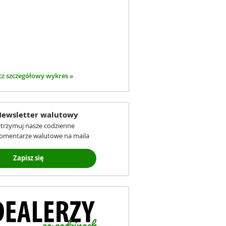
z szczegółowy wykres »
ewsletter walutowy
trzymuj nasze codzienne
omentarze walutowe na maila
Zapisz się