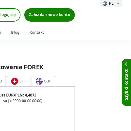
PL
loguj się
Załóż darmowe konto
s
Blog
Kontakt
towania FOREX
Szybki kontakt
D
CHF
GBP
urs
EUR
/PLN:
4,4873
lizacja:
0000-00-00 00:00
)