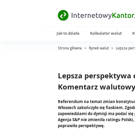
Jak to działa
Kalkulator walut
K
Strona główna
>
Rynek walut
>
Lepsza per
Lepsza perspektywa d
Komentarz walutowy 
Referendum na temat zmian konstytuc
Włoszech zakończyło się fiaskiem. Zgod
zapowiedziami do dymisji ma podać się
Agenja S&P nie zmieniła ratingu Polski,
poprawiła perspektywę.