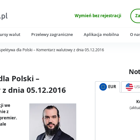
Wymień bez rejestracji
Za
ursy walut
Przelewy zagraniczne
Aplikacja mobilna
O na
spektywa dla Polski – Komentarz walutowy z dnia 05.12.2016
No
la Polski –
EUR
US
z dnia 05.12.2016
K
ji we
(aktua
nie z
 premier.
 ale