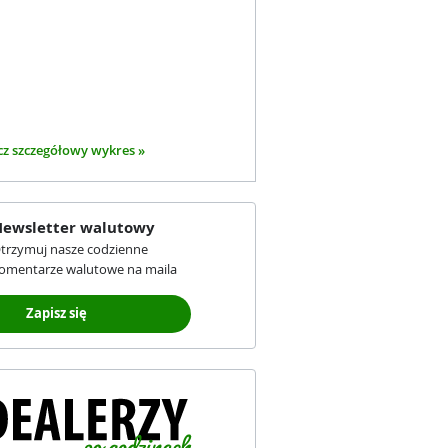
z szczegółowy wykres »
ewsletter walutowy
trzymuj nasze codzienne
omentarze walutowe na maila
Zapisz się