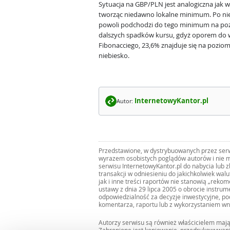
Sytuacja na GBP/PLN jest analogiczna jak
tworząc niedawno lokalne minimum. Po nie
powoli podchodzi do tego minimum na pozi
dalszych spadków kursu, gdyż oporem do w
Fibonacciego, 23,6% znajduje się na poziom
niebiesko.
InternetowyKantor.pl
Autor:
Przedstawione, w dystrybuowanych przez serwi
wyrazem osobistych poglądów autorów i nie m
serwisu InternetowyKantor.pl do nabycia lub 
transakcji w odniesieniu do jakichkolwiek wal
jak i inne treści raportów nie stanowią „reko
ustawy z dnia 29 lipca 2005 o obrocie instru
odpowiedzialność za decyzje inwestycyjne, po
komentarza, raportu lub z wykorzystaniem wn
Autorzy serwisu są również właścicielem maj