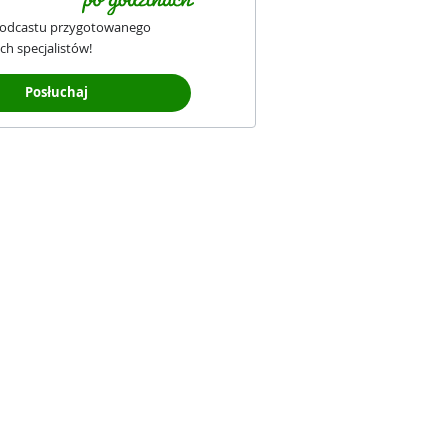
podcastu przygotowanego
ch specjalistów!
Posłuchaj