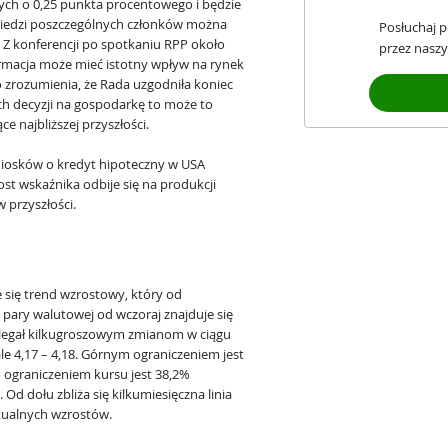
ych o 0,25 punkta procentowego i będzie
wiedzi poszczególnych członków można
Posłuchaj 
 Z konferencji po spotkaniu RPP około
przez naszy
formacja może mieć istotny wpływ na rynek
do zrozumienia, że Rada uzgodniła koniec
ch decyzji na gospodarkę to może to
e najbliższej przyszłości.
niosków o kredyt hipoteczny w USA
st wskaźnika odbije się na produkcji
 przyszłości.
 się trend wzrostowy, który od
ej pary walutowej od wczoraj znajduje się
dlegał kilkugroszowym zmianom w ciągu
ale 4,17 – 4,18. Górnym ograniczeniem jest
m ograniczeniem kursu jest 38,2%
Od dołu zbliża się kilkumiesięczna linia
tualnych wzrostów.