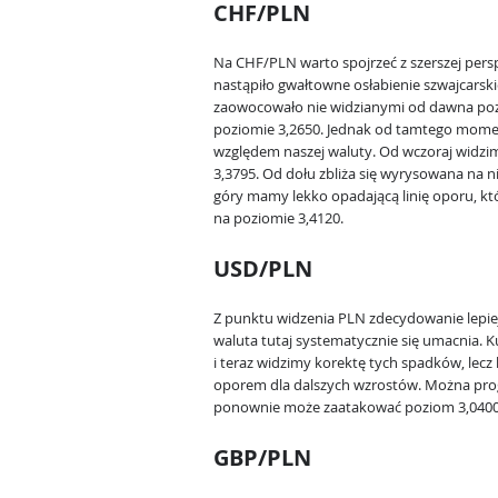
CHF/PLN
Na CHF/PLN warto spojrzeć z szerszej pers
nastąpiło gwałtowne osłabienie szwajcarsk
zaowocowało nie widzianymi od dawna p
poziomie 3,2650. Jednak od tamtego mome
względem naszej waluty. Od wczoraj widzim
3,3795. Od dołu zbliża się wyrysowana na n
góry mamy lekko opadającą linię oporu, któr
na poziomie 3,4120.
USD/PLN
Z punktu widzenia PLN zdecydowanie lepie
waluta tutaj systematycznie się umacnia. K
i teraz widzimy korektę tych spadków, lecz 
oporem dla dalszych wzrostów. Można prog
ponownie może zaatakować poziom 3,0400
GBP/PLN