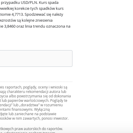
 w przypadku USD/PLN. Kurs spada
wielkiej korekcie tych spadków kurs
omie 4,7713. Spodziewać się należy
zrostów są kolejne zniesienia
ie 3,8460 oraz linia trendu oznaczona na
s raportach, poglądy, oceny i wnioski są
ają charakteru rekomendacji autora lub
zbycia albo powstrzymania się od dokonania
ut lub papierów wartościowych. Poglądy te
mendacji” lub „doradztwa” w rozumieniu
mentami finansowymi. Wyłączną
djęte lub zaniechane na podstawie
iosków w nim zawartych, ponosi inwestor.
ątkowych praw autorskich do raportów.