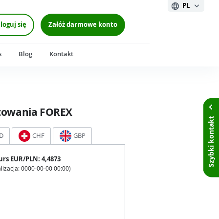
PL
loguj się
Załóż darmowe konto
s
Blog
Kontakt
towania FOREX
Szybki kontakt
D
CHF
GBP
urs
EUR
/PLN:
4,4873
lizacja:
0000-00-00 00:00
)