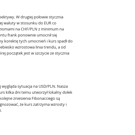
pektywy. W drugiej połowie stycznia
iej waluty w stosunku do EUR co
oziomami na CHF/PLN z minimum na
ntu frank ponownie umocnił się
y korektę tych umocnień i kurs spadł do
iebiesko wzrostowa linia trendu, a od
ej początek jest w szczycie ze stycznia
j wygląda sytuacja na USD/PLN. Nasza
urs kilka dni temu utworzył lokalny dołek
kolejne zniesienia Fibonacciego są
nozować, że kurs zatrzyma wzrosty i
.