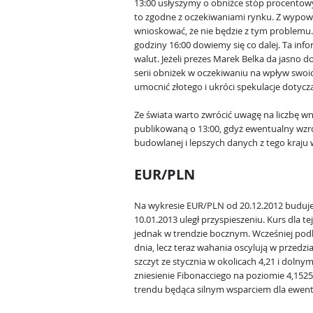
13:00 usłyszymy o obniżce stóp procentow
to zgodne z oczekiwaniami rynku. Z wypo
wnioskować, że nie będzie z tym problemu.
godziny 16:00 dowiemy się co dalej. Ta in
walut. Jeżeli prezes Marek Belka da jasno 
serii obniżek w oczekiwaniu na wpływ swoi
umocnić złotego i ukróci spekulacje dotycząc
Ze świata warto zwrócić uwagę na liczbę w
publikowaną o 13:00, gdyż ewentualny wzro
budowlanej i lepszych danych z tego kraju w
EUR/PLN
Na wykresie EUR/PLN od 20.12.2012 buduje
10.01.2013 uległ przyspieszeniu. Kurs dla t
jednak w trendzie bocznym. Wcześniej po
dnia, lecz teraz wahania oscylują w przedzi
szczyt ze stycznia w okolicach 4,21 i dolny
zniesienie Fibonacciego na poziomie 4,1525. 
trendu będąca silnym wsparciem dla ewen