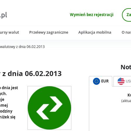
Wymień bez rejestracji
Za
ursy walut
Przelewy zagraniczne
Aplikacja mobilna
O na
walutowy z dnia 06.02.2013
No
z dnia 06.02.2013
EUR
US
 dnia jest
ych.
K
uje
(aktua
samej
godziny
niżek się