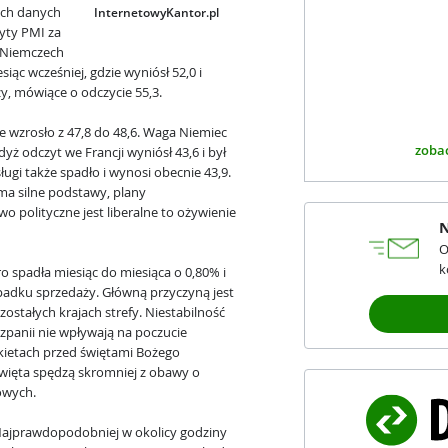
ych danych
InternetowyKantor.pl
yty PMI za
w Niemczech
siąc wcześniej, gdzie wyniósł 52,0 i
y, mówiące o odczycie 55,3.
e wzrosło z 47,8 do 48,6. Waga Niemiec
zobac
yż odczyt we Francji wyniósł 43,6 i był
ugi także spadło i wynosi obecnie 43,9.
ma silne podstawy, plany
 polityczne jest liberalne to ożywienie
N
O
k
o spadła miesiąc do miesiąca o 0,80% i
spadku sprzedaży. Główną przyczyną jest
zostałych krajach strefy. Niestabilność
szpanii nie wpływają na poczucie
kietach przed świętami Bożego
święta spędzą skromniej z obawy o
iowych.
 Najprawdopodobniej w okolicy godziny