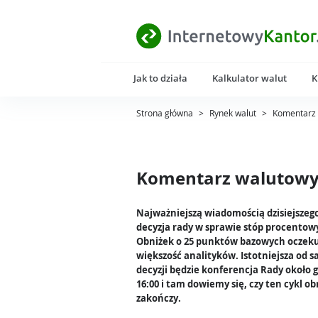
Jak to działa
Kalkulator walut
K
Strona główna
>
Rynek walut
>
Komentarz 
Komentarz walutowy 
Najważniejszą wiadomością dzisiejszego
decyzja rady w sprawie stóp procentow
Obniżek o 25 punktów bazowych oczek
większość analityków. Istotniejsza od 
decyzji będzie konferencja Rady około 
16:00 i tam dowiemy się, czy ten cykl ob
zakończy.