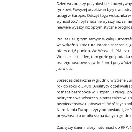
Dzień wczorajszy przyniósł kilka pozytywn
rynkowi. Powyżej oczekiwań były dwa odcz
usługi w Europie. Odczyt tego wskaźnika 
wyniósł 55,7 i był znacznie wyższy niż za mie
niewiele wyższy niż optymistyczne prognoz
PMI za usługi tym samym w całej Eurostrefi
we wskaźniku ma tutaj istotne znaczenie, gd
niższy o 1,6 punkta. We Włoszech PMI za usł
Wniosek jest jeden, tam gdzie gospodarka 
oszczędnościowe są wdrożone i przywództwo
już widać.
Sprzedaż detaliczna w grudniu w Strefie Eur
rok do roku o 3,40%. Analitycy oczekiwali 
rosnące bezrobocie w Hiszpanii, Francji i po
polityczna we Włoszech, a teraz także w Hi
bezpieczeństwa u obywateli. W różnych an
Narodzenia Europejczycy odpowiadali, że 
przyszłość i to odbiło się na danych grudn
Dzisiejszy dzień należy natomiast do RPP.