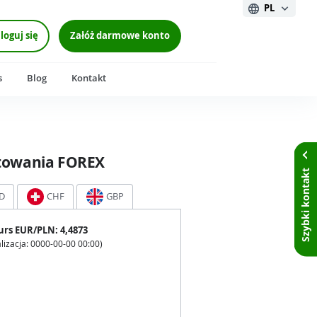
PL
loguj się
Załóż darmowe konto
s
Blog
Kontakt
towania FOREX
Szybki kontakt
D
CHF
GBP
urs
EUR
/PLN:
4,4873
lizacja:
0000-00-00 00:00
)