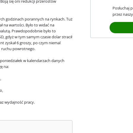
ją się oni redukcji przerostów
Posłuchaj 
przez naszy
ych godzinach porannych na rynkach. Tuż
ł na wartości. Było to widać na
 walutą. Prawdopodobnie było to
, gdyż w tym samym czasie dolar stracił
nt zyskał 6 groszy, po czym niemal
h ruchu powrotnego.
iż poniedziałek w kalendarzach danych
ę na:
,
o,
az wydajność pracy.