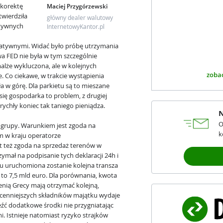
 korektę
Maciej Przygórzewski
wierdziła
główny dealer walutowy
ytywnych
InternetowyKantor.pl
negatywnymi. Widać było próbę utrzymania
a FED nie była w tym szczególnie
alże wykluczona, ale w kolejnych
zobac
. Co ciekawe, w trakcie wystąpienia
a w górę. Dla parkietu są to mieszane
 się gospodarka to problem, z drugiej
 rychły koniec tak taniego pieniądza.
N
O
rogrupy. Warunkiem jest zgoda na
k
m w kraju operatorze
t też zgoda na sprzedaż terenów w
ymał na podpisanie tych deklaracji 24h i
mu uruchomiona zostanie kolejna transza
to 7,5 mld euro. Dla porównania, kwota
ienią Grecy mają otrzymać kolejną,
jcenniejszych składników majątku wydaje
leźć dodatkowe środki nie przygniatając
i. Istnieje natomiast ryzyko strajków