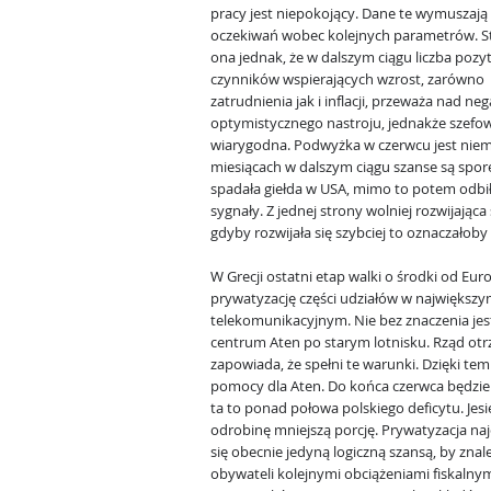
pracy jest niepokojący. Dane te wymuszają
oczekiwań wobec kolejnych parametrów. St
ona jednak, że w dalszym ciągu liczba poz
czynników wspierających wzrost, zarówno
zatrudnienia jak i inflacji, przeważa nad 
optymistycznego nastroju, jednakże szefow
wiarygodna. Podwyżka w czerwcu jest niem
miesiącach w dalszym ciągu szanse są spore
spadała giełda w USA, mimo to potem odbił
sygnały. Z jednej strony wolniej rozwijająca
gdyby rozwijała się szybciej to oznaczałoby
W Grecji ostatni etap walki o środki od Eu
prywatyzację części udziałów w największy
telekomunikacyjnym. Nie bez znaczenia jes
centrum Aten po starym lotnisku. Rząd otrz
zapowiada, że spełni te warunki. Dzięki te
pomocy dla Aten. Do końca czerwca będzie 
ta to ponad połowa polskiego deficytu. Jes
odrobinę mniejszą porcję. Prywatyzacja na
się obecnie jedyną logiczną szansą, by zna
obywateli kolejnymi obciążeniami fiskalnym