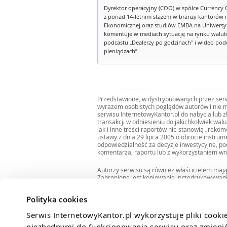
Dyrektor operacyjny (COO) w spółce Currency 
z ponad 14-letnim stażem w branży kantorów 
Ekonomicznej oraz studiów EMBA na Uniwersy
komentuje w mediach sytuację na rynku walut
podcastu „Dealerzy po godzinach" i wideo podca
pieniądzach”.
Przedstawione, w dystrybuowanych przez serwi
wyrazem osobistych poglądów autorów i nie m
serwisu InternetowyKantor.pl do nabycia lub 
transakcji w odniesieniu do jakichkolwiek wal
jak i inne treści raportów nie stanowią „reko
ustawy z dnia 29 lipca 2005 o obrocie instru
odpowiedzialność za decyzje inwestycyjne, po
komentarza, raportu lub z wykorzystaniem wn
Autorzy serwisu są również właścicielem maj
Zabronione jest kopiowanie, przedrukowywan
i rozpowszechnianie raportów w całości lub 
Zgodę taką można uzyskać pisząc na adres
bi
Polityka cookies
Serwis InternetowyKantor.pl wykorzystuje pliki cooki
niezbędnymi do funkcjonowania serwisu oraz zmienić 