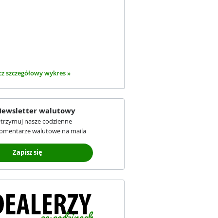
z szczegółowy wykres »
ewsletter walutowy
trzymuj nasze codzienne
omentarze walutowe na maila
Zapisz się