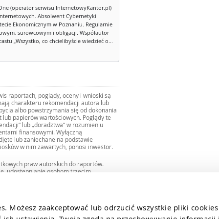
One (operator serwisu InternetowyKantor.pl)
internetowych. Absolwent Cybernetyki
tecie Ekonomicznym w Poznaniu. Regularnie
owym, surowcowym i obligacji. Współautor
stu „Wszystko, co chcielibyście wiedzieć o...
s raportach, poglądy, oceny i wnioski są
ają charakteru rekomendacji autora lub
zbycia albo powstrzymania się od dokonania
ut lub papierów wartościowych. Poglądy te
mendacji” lub „doradztwa” w rozumieniu
mentami finansowymi. Wyłączną
djęte lub zaniechane na podstawie
iosków w nim zawartych, ponosi inwestor.
ątkowych praw autorskich do raportów.
ie, udostępnianie osobom trzecim
we fragmentach bez zgody autorów serwisu.
uro@internetowykantor.pl
.
es. Możesz zaakceptować lub odrzucić wszystkie pliki cookies
ich ustawienia. Twoja zgoda na przechowywanie informacji i