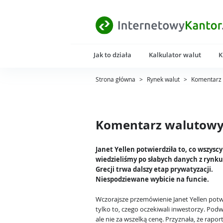
Jak to działa
Kalkulator walut
K
Strona główna
>
Rynek walut
>
Komentarz 
Komentarz walutowy 
Janet Yellen potwierdziła to, co wszyscy
wiedzieliśmy po słabych danych z rynku
Grecji trwa dalszy etap prywatyzacji.
Niespodziewane wybicie na funcie.
Wczorajsze przemówienie Janet Yellen potw
tylko to, czego oczekiwali inwestorzy. Podw
ale nie za wszelką cenę. Przyznała, że rapor