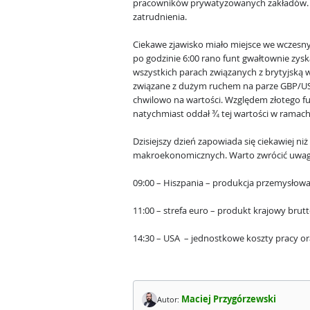
pracowników prywatyzowanych zakładów. Bo
zatrudnienia.
Ciekawe zjawisko miało miejsce we wczesn
po godzinie 6:00 rano funt gwałtownie zyska
wszystkich parach związanych z brytyjską
związane z dużym ruchem na parze GBP/USD
chwilowo na wartości. Względem złotego fu
natychmiast oddał ¾ tej wartości w ramac
Dzisiejszy dzień zapowiada się ciekawiej n
makroekonomicznych. Warto zwrócić uwag
09:00 – Hiszpania – produkcja przemysłowa
11:00 – strefa euro – produkt krajowy brutt
14:30 – USA – jednostkowe koszty pracy or
Maciej Przygórzewski
Autor: