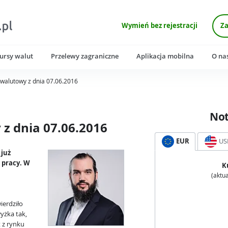
Wymień bez rejestracji
Za
ursy walut
Przelewy zagraniczne
Aplikacja mobilna
O na
walutowy z dnia 07.06.2016
No
z dnia 07.06.2016
EUR
US
 już
 pracy. W
K
(aktua
ierdziło
yżka tak,
t z rynku