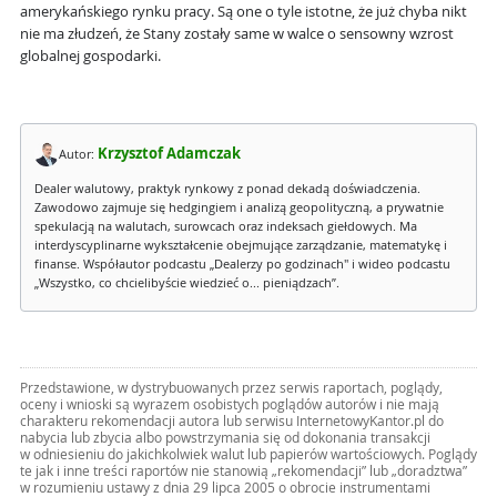
amerykańskiego rynku pracy. Są one o tyle istotne, że już chyba nikt
nie ma złudzeń, że Stany zostały same w walce o sensowny wzrost
globalnej gospodarki.
Krzysztof Adamczak
Autor:
Dealer walutowy, praktyk rynkowy z ponad dekadą doświadczenia.
Zawodowo zajmuje się hedgingiem i analizą geopolityczną, a prywatnie
spekulacją na walutach, surowcach oraz indeksach giełdowych. Ma
interdyscyplinarne wykształcenie obejmujące zarządzanie, matematykę i
finanse. Współautor podcastu „Dealerzy po godzinach" i wideo podcastu
„Wszystko, co chcielibyście wiedzieć o... pieniądzach”.
Przedstawione, w dystrybuowanych przez serwis raportach, poglądy,
oceny i wnioski są wyrazem osobistych poglądów autorów i nie mają
charakteru rekomendacji autora lub serwisu InternetowyKantor.pl do
nabycia lub zbycia albo powstrzymania się od dokonania transakcji
w odniesieniu do jakichkolwiek walut lub papierów wartościowych. Poglądy
te jak i inne treści raportów nie stanowią „rekomendacji” lub „doradztwa”
w rozumieniu ustawy z dnia 29 lipca 2005 o obrocie instrumentami