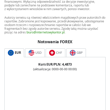
finansowymi. Wyłączną odpowiedzialność za decyzje inwestycyjne,
podjęte lub zaniechane na podstawie komentarza, raportu lub
z wykorzystaniem wniosków w nim zawartych, ponosi inwestor.
Autorzy serwisu są również właścicielem majątkowych praw autorskich do
raportów. Zabronione jest kopiowanie, przedrukowywanie, udostępnianie
osobom trzecim i rozpowszechnianie raportów w całości lub we
fragmentach bez zgody autorów serwisu. Zgodę taką można uzyskać
pisząc na adres
biuro@internetowykantor.pl
.
Notowania FOREX
EUR
USD
CHF
GBP
Kurs
EUR
/PLN:
4,4873
(aktualizacja:
0000-00-00 00:00
)