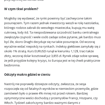
W czym tkwi problem?
Mogłoby się wydawać, że rynki powinny być zachwycone takim
posunięciem. Tym razem jednak inwestorzy weszli w rolę nastolatka,
którego rodzice zabrali do wesołego miasteczka, kupują mu watę
cukrową, lody itd. Ta niespodziewana szczodrość banku centralnego
zwiększyła czujność i wiele osób zadaje sobie pytanie, jak bardzo musi
być źle, skoro Draghi decyduje się na takie posunięcie. Od wczoraj
wyraźnie widać niepokój na rynkach. Indeksy giełdowe zamykały się z
około 1% stratą. Kurs EURUSD runął w kierunku 1,12$, traci także
złoty, wczoraj dolar kosztował już 3,855 zł. Rynek zdaje sobie sprawę,
że jeśli przyjdzie kolejny kryzys, to Europa jest w tej chwili praktycznie
bezbronna.
Odczyty makro gdzieś w cieniu
Nastrój nie poprawiły dzisiejsze odczyty, zwłaszcza, że sesja
rozpoczęła się od fatalnych wyników w niemieckim przemyśle, gdzie
zamówień było o prawie 4% mniej niż przed rokiem. Bardziej
optymistyczne wieści dochodzą z przemysłów Francji, Hiszpanii, czy
Włoch. Tydzień zakończymy bardzo ważnymi danymi z