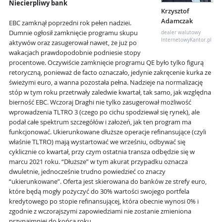
Niecierpliwy bank
Krzysztof
Adamczak
EBC zamknął poprzedni rok pełen nadziei.
Dumnie ogłosił zamknięcie programu skupu
dealer walutowy
InternetowyKantor.pl
aktywów oraz zasugerował nawet, że już po
wakacjach prawdopodobnie podniesie stopy
procentowe. Oczywiście zamknięcie programu QE było tylko figurą
retoryczną, ponieważ de facto oznaczało, jedynie zakręcenie kurka ze
świeżymi euro, a wanna pozostała pełna. Nadzieje na normalizację
stóp w tym roku przetrwały zaledwie kwartał, tak samo, jak względna
bierność EBC. Wczoraj Draghi nie tylko zasugerował możliwość
wprowadzenia TLTRO 3 (czego po cichu spodziewał się rynek), ale
podał całe spektrum szczegółów i założeń, jak ten program ma
funkcjonować. Ukierunkowane dłuższe operacje refinansujące (czyli
właśnie TLTRO) mają wystartować we wrześniu, odbywać się
cyklicznie co kwartał, przy czym ostatnia transza odbędzie się w
marcu 2021 roku. “Dłuższe” w tym akurat przypadku oznacza
dwuletnie, jednocześnie trudno powiedzieć co znaczy
“ukierunkowane”. Oferta jest skierowana do banków ze strefy euro,
które będą mogły pożyczyć do 30% wartości swojego portfela
kredytowego po stopie refinansującej, która obecnie wynosi 0% i
zgodnie z wczorajszymi zapowiedziami nie zostanie zmieniona
przynajmniej do końca roku.