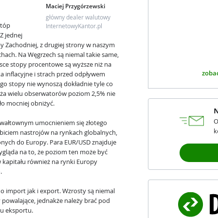
Maciej Przygórzewski
główny dealer walutowy
stóp
InternetowyKantor.pl
Z jednej
opy Zachodniej, z drugiej strony w naszym
chach. Na Węgrzech są niemal takie same,
sce stopy procentowe są wyższe niż na
zobac
inflacyjne i strach przed odpływem
ego stopy nie wynoszą dokładnie tyle co
aża wielu obserwatorów poziom 2,5% nie
ło mocniej obniżyć.
N
O
 gwałtownym umocnieniem się złotego
k
biciem nastrojów na rynkach globalnych,
zonych do Europy. Para EUR/USD znajduje
wygląda na to, że poziom ten może być
 kapitału również na rynki Europy
.
 import jak i export. Wzrosty są niemal
 powalające, jednakże należy brać pod
ku eksportu.