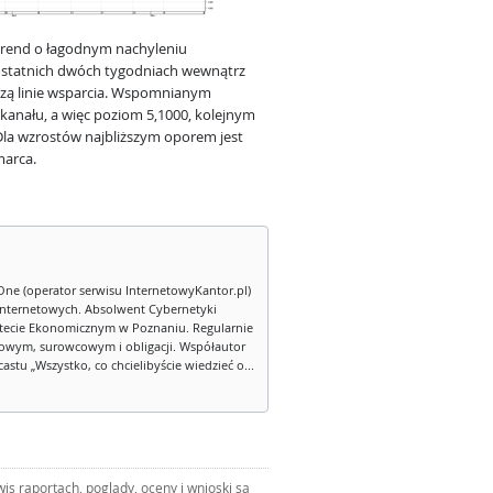
trend o łagodnym nachyleniu
ostatnich dwóch tygodniach wewnątrz
ą linie wsparcia. Wspomnianym
 kanału, a więc poziom 5,1000, kolejnym
. Dla wzrostów najbliższym oporem jest
marca.
One (operator serwisu InternetowyKantor.pl)
internetowych. Absolwent Cybernetyki
tecie Ekonomicznym w Poznaniu. Regularnie
owym, surowcowym i obligacji. Współautor
stu „Wszystko, co chcielibyście wiedzieć o...
s raportach, poglądy, oceny i wnioski są