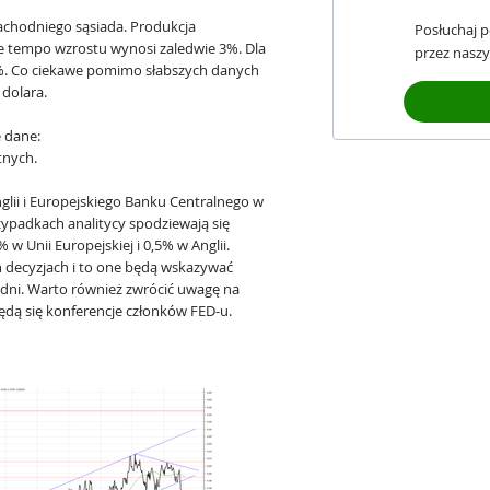
zachodniego sąsiada. Produkcja
Posłuchaj 
ne tempo wzrostu wynosi zaledwie 3%. Dla
przez naszy
7%. Co ciekawe pomimo słabszych danych
dolara.
e dane:
tnych.
lii i Europejskiego Banku Centralnego w
padkach analitycy spodziewają się
w Unii Europejskiej i 0,5% w Anglii.
 decyzjach i to one będą wskazywać
dni. Warto również zwrócić uwagę na
ędą się konferencje członków FED-u.