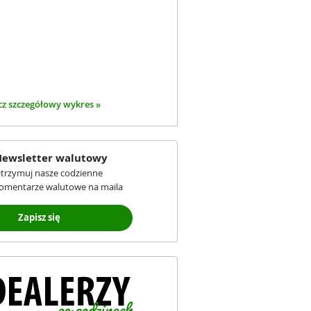
z szczegółowy wykres »
ewsletter walutowy
trzymuj nasze codzienne
omentarze walutowe na maila
Zapisz się