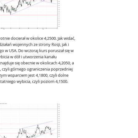
nie docierał w okolice 4,2500. Jak widać,
iałań wojennych ze strony Rosji, jak i
go w USA. Do wczoraj kurs poruszał się w
icia w dół i utworzenia kanału
ajduje się obecnie w okolicach 4,2050, a
, czyli górnego ograniczenia poprzedniej
zym wsparciem jest 4,1800, czyli dolne
tatniego wybicia, czyli poziom 4,1500.