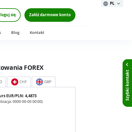
PL
loguj się
Załóż darmowe konto
s
Blog
Kontakt
towania FOREX
Szybki kontakt
D
CHF
GBP
urs
EUR
/PLN:
4,4873
lizacja:
0000-00-00 00:00
)