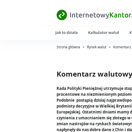
Jak to działa
Kalkulator walut
K
Strona główna
>
Rynek walut
>
Komentarz 
Komentarz walutowy 
Rada Polityki Pieniężnej utrzymuje sto
procentowe na niezmienionym poziomi
Podobnie postąpią dzisiaj najprawdopo
podmioty decyzyjne w Wielkiej Brytanii 
Europejskiej. Ostatnimi dniami mamy 
czynienia z umacnianiem się złotego w
zmian nastrojów na rynkach światowy
napłynęły do nas dobre dane z Chin i sła