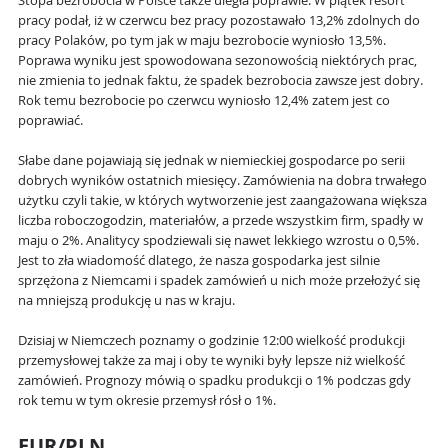
Stopa bezrobocia w Polsce także uległa poprawie. W piątek resort
pracy podał, iż w czerwcu bez pracy pozostawało 13,2% zdolnych do
pracy Polaków, po tym jak w maju bezrobocie wyniosło 13,5%.
Poprawa wyniku jest spowodowana sezonowością niektórych prac,
nie zmienia to jednak faktu, że spadek bezrobocia zawsze jest dobry.
Rok temu bezrobocie po czerwcu wyniosło 12,4% zatem jest co
poprawiać.
Słabe dane pojawiają się jednak w niemieckiej gospodarce po serii
dobrych wyników ostatnich miesięcy. Zamówienia na dobra trwałego
użytku czyli takie, w których wytworzenie jest zaangażowana większa
liczba roboczogodzin, materiałów, a przede wszystkim firm, spadły w
maju o 2%. Analitycy spodziewali się nawet lekkiego wzrostu o 0,5%.
Jest to zła wiadomość dlatego, że nasza gospodarka jest silnie
sprzężona z Niemcami i spadek zamówień u nich może przełożyć się
na mniejszą produkcję u nas w kraju.
Dzisiaj w Niemczech poznamy o godzinie 12:00 wielkość produkcji
przemysłowej także za maj i oby te wyniki były lepsze niż wielkość
zamówień. Prognozy mówią o spadku produkcji o 1% podczas gdy
rok temu w tym okresie przemysł rósł o 1%.
EUR/PLN