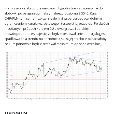
Frank szwajcarski od prawie dwóch tygodni tracił sukcesywnie do
złotówki po osiągnięciu maksymalnego poziomu 3,5540. Kurs
CHF/PLN tym samym zbliżył się do linii wsparcia będącej dolnym
ograniczeniem kanału wzrostowego i testował jej przebicie. Po dwóch
nieudanych próbach kurs wzrósł o dwa grosze i bardziej
prawdopodobne wydaje się, że będzie testował linie oporu jaką jest
spadkowa linia trendu na poziomie 3,5225. Jej przebicie oznaczałoby,
że kurs ponownie będzie testował maksimum opisane wcześniej.
USD/PLN