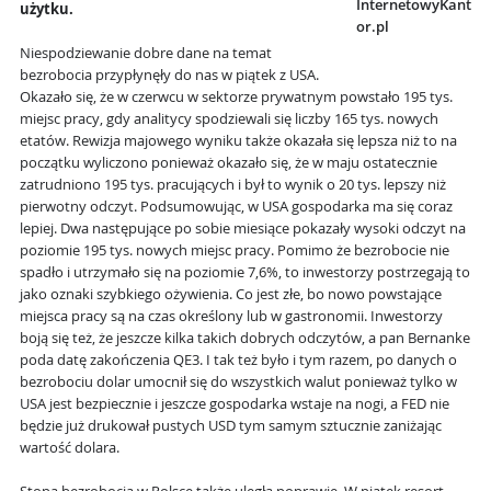
InternetowyKant
użytku.
or.pl
Niespodziewanie dobre dane na temat
bezrobocia przypłynęły do nas w piątek z USA.
Okazało się, że w czerwcu w sektorze prywatnym powstało 195 tys.
miejsc pracy, gdy analitycy spodziewali się liczby 165 tys. nowych
etatów. Rewizja majowego wyniku także okazała się lepsza niż to na
początku wyliczono ponieważ okazało się, że w maju ostatecznie
zatrudniono 195 tys. pracujących i był to wynik o 20 tys. lepszy niż
pierwotny odczyt. Podsumowując, w USA gospodarka ma się coraz
lepiej. Dwa następujące po sobie miesiące pokazały wysoki odczyt na
poziomie 195 tys. nowych miejsc pracy. Pomimo że bezrobocie nie
spadło i utrzymało się na poziomie 7,6%, to inwestorzy postrzegają to
jako oznaki szybkiego ożywienia. Co jest złe, bo nowo powstające
miejsca pracy są na czas określony lub w gastronomii. Inwestorzy
boją się też, że jeszcze kilka takich dobrych odczytów, a pan Bernanke
poda datę zakończenia QE3. I tak też było i tym razem, po danych o
bezrobociu dolar umocnił się do wszystkich walut ponieważ tylko w
USA jest bezpiecznie i jeszcze gospodarka wstaje na nogi, a FED nie
będzie już drukował pustych USD tym samym sztucznie zaniżając
wartość dolara.