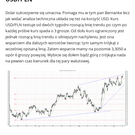
Dolar sukcesywnie się umacnia. Pomaga mu w tym pan Bernanke lecz
jak widać analiza techniczna układa się też na korzyść USD. Kurs
USD/PLN testuje od dwóch tygodni rosnącą linię trendu po czym po
każdej próbie kurs spada o 3 grosze. Od dołu kurs ograniczony jest
jednak rosnącą linią trendu o silniejszym nachyleniu. Jest ona
wsparciem dla dalszych wzrostów tworząc tym samym trójkąt z
wcześniej opisaną linią. Zatem wsparcie mamy na poziomie 3,3050 a
opór 6 groszy powyżej. Wybicie się dołem bądź górą z trójkąta nada
na pewien czas kierunek dla tej pary walutowej.