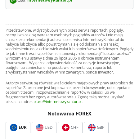
InternetowyKantor.pl
Autor:
Przedstawione, w dystrybuowanych przez serwis raportach, poglądy,
oceny i wnioski są wyrazem osobistych poglądów autorów i nie mają
charakteru rekomendacji autora lub serwisu InternetowyKantor.pl do
nabycia lub zbycia albo powstrzymania się od dokonania transakcji
w odniesieniu do jakichkolwiek walut lub papierów wartościowych. Poglądy
te jak i inne treści raportów nie stanowią „rekomendacji” lub „doradztwa”
w rozumieniu ustawy z dnia 29 lipca 2005 o obrocie instrumentami
finansowymi. Wyłączną odpowiedzialność za decyzje inwestycyjne,
podjęte lub zaniechane na podstawie komentarza, raportu lub
z wykorzystaniem wniosków w nim zawartych, ponosi inwestor.
Autorzy serwisu są również właścicielem majątkowych praw autorskich do
raportów. Zabronione jest kopiowanie, przedrukowywanie, udostępnianie
osobom trzecim i rozpowszechnianie raportów w całości lub we
fragmentach bez zgody autorów serwisu. Zgodę taką można uzyskać
pisząc na adres
biuro@internetowykantor.pl
.
Notowania FOREX
EUR
USD
CHF
GBP