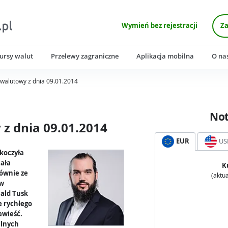
Wymień bez rejestracji
Za
ursy walut
Przelewy zagraniczne
Aplikacja mobilna
O na
walutowy z dnia 09.01.2014
No
z dnia 09.01.2014
EUR
US
skoczyła
iała
K
łównie ze
(aktua
 w
ald Tusk
e rychłego
awieść.
alnych