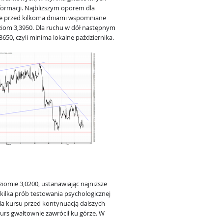
formacji. Najbliższym oporem dla
e przed kilkoma dniami wspomniane
ziom 3,3950. Dla ruchu w dół następnym
650, czyli minima lokalne października.
omie 3,0200, ustanawiając najniższe
kilka prób testowania psychologicznej
dla kursu przed kontynuacją dalszych
urs gwałtownie zawrócił ku górze. W