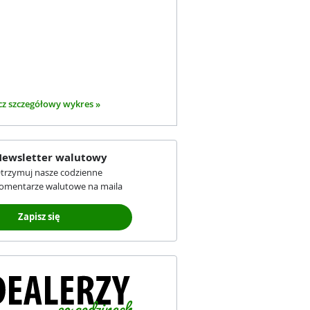
z szczegółowy wykres »
ewsletter walutowy
trzymuj nasze codzienne
omentarze walutowe na maila
Zapisz się