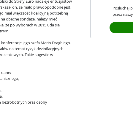
lski do Strefy Euro nadzieje entuzjastów
Wskazał on, że mało prawdopodobne jest,
Posłuchaj 
d miał większość koalicyjną potrzebną
przez naszy
 na obecne sondaże, należy mieć
eję, że po wyborach w 2015 uda się
gram.
j konferencje jego szefa Mario Draghiego.
ałów na temat ryzyk dezinflacyjnych i
rocentowych. Takie sugestie w
e dane:
ranicznego,
,
a,
ch bezrobotnych oraz osoby