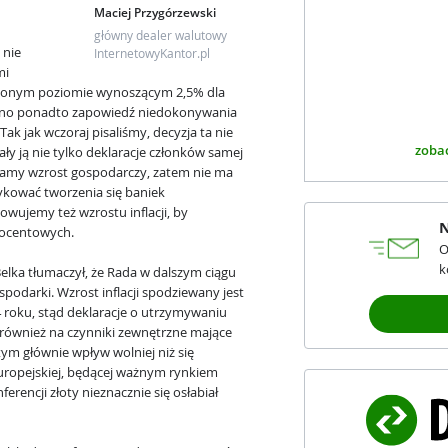
Maciej Przygórzewski
główny dealer walutowy
 nie
InternetowyKantor.pl
mi
ionym poziomie wynoszącym 2,5% dla
mano ponadto zapowiedź niedokonywania
ak jak wczoraj pisaliśmy, decyzja ta nie
zobac
y ją nie tylko deklaracje członków samej
 Mamy wzrost gospodarczy, zatem nie ma
ykować tworzenia się baniek
wujemy też wzrostu inflacji, by
N
procentowych.
O
k
elka tłumaczył, że Rada w dalszym ciągu
podarki. Wzrost inflacji spodziewany jest
 roku, stąd deklaracje o utrzymywaniu
również na czynniki zewnętrzne mające
ym głównie wpływ wolniej niż się
uropejskiej, będącej ważnym rynkiem
rencji złoty nieznacznie się osłabiał