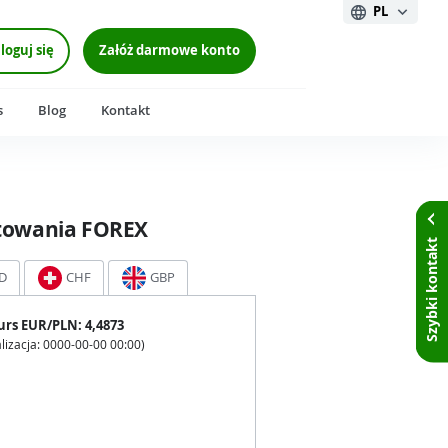
PL
loguj się
Załóż darmowe konto
s
Blog
Kontakt
towania FOREX
Szybki kontakt
D
CHF
GBP
urs
EUR
/PLN:
4,4873
lizacja:
0000-00-00 00:00
)