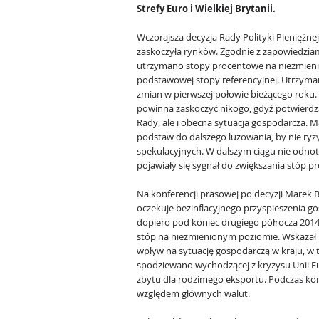
Strefy Euro i Wielkiej Brytanii.
Wczorajsza decyzja Rady Polityki Pieniężnej
zaskoczyła rynków. Zgodnie z zapowiedzia
utrzymano stopy procentowe na niezmien
podstawowej stopy referencyjnej. Utrzy
zmian w pierwszej połowie bieżącego roku. T
powinna zaskoczyć nikogo, gdyż potwierdzał
Rady, ale i obecna sytuacja gospodarcza.
podstaw do dalszego luzowania, by nie ryz
spekulacyjnych. W dalszym ciągu nie odnoto
pojawiały się sygnał do zwiększania stóp 
Na konferencji prasowej po decyzji Marek B
oczekuje bezinflacyjnego przyspieszenia gos
dopiero pod koniec drugiego półrocza 2014
stóp na niezmienionym poziomie. Wskazał 
wpływ na sytuację gospodarczą w kraju, w t
spodziewano wychodzącej z kryzysu Unii E
zbytu dla rodzimego eksportu. Podczas konfe
względem głównych walut.