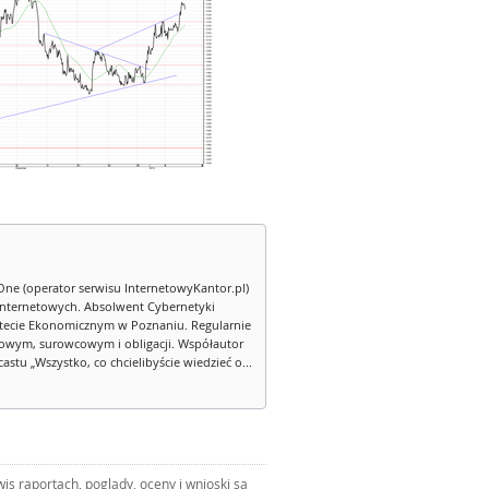
One (operator serwisu InternetowyKantor.pl)
internetowych. Absolwent Cybernetyki
tecie Ekonomicznym w Poznaniu. Regularnie
owym, surowcowym i obligacji. Współautor
stu „Wszystko, co chcielibyście wiedzieć o...
s raportach, poglądy, oceny i wnioski są