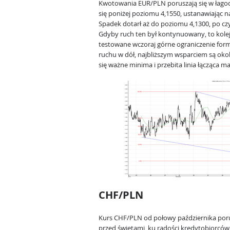
Kwotowania EUR/PLN poruszają się w łago
się poniżej poziomu 4,1550, ustanawiając 
Spadek dotarł aż do poziomu 4,1300, po czy
Gdyby ruch ten był kontynuowany, to kol
testowane wczoraj górne ograniczenie form
ruchu w dół, najbliższym wsparciem są okol
się ważne minima i przebita linia łącząca m
CHF/PLN
Kurs CHF/PLN od połowy października poru
przed świętami, ku radości kredytobiorcó