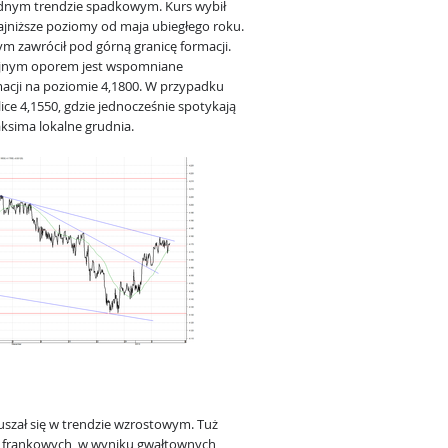
dnym trendzie spadkowym. Kurs wybił
najniższe poziomy od maja ubiegłego roku.
m zawrócił pod górną granicę formacji.
ejnym oporem jest wspomniane
acji na poziomie 4,1800. W przypadku
ice 4,1550, gdzie jednocześnie spotykają
aksima lokalne grudnia.
szał się w trendzie wzrostowym. Tuż
w frankowych, w wyniku gwałtownych