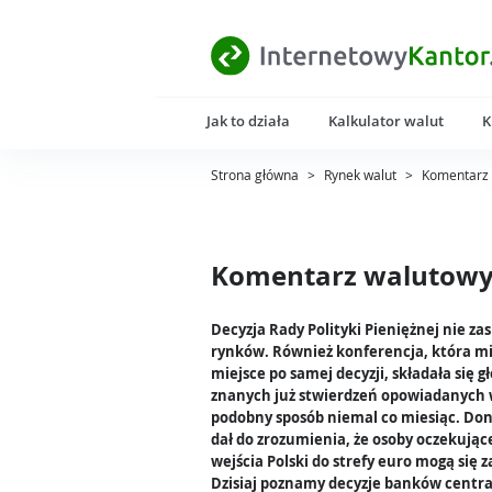
Jak to działa
Kalkulator walut
K
Strona główna
>
Rynek walut
>
Komentarz 
Komentarz walutowy 
Decyzja Rady Polityki Pieniężnej nie za
rynków. Również konferencja, która m
miejsce po samej decyzji, składała się g
znanych już stwierdzeń opowiadanych
podobny sposób niemal co miesiąc. Don
dał do zrozumienia, że osoby oczekując
wejścia Polski do strefy euro mogą się z
Dzisiaj poznamy decyzje banków centr