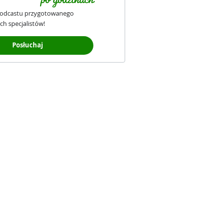
podcastu przygotowanego
ch specjalistów!
Posłuchaj