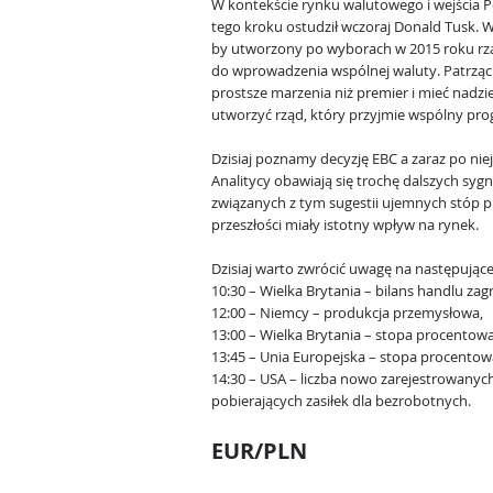
W kontekście rynku walutowego i wejścia Po
tego kroku ostudził wczoraj Donald Tusk. 
by utworzony po wyborach w 2015 roku rzą
do wprowadzenia wspólnej waluty. Patrząc
prostsze marzenia niż premier i mieć nadzi
utworzyć rząd, który przyjmie wspólny pro
Dzisiaj poznamy decyzję EBC a zaraz po nie
Analitycy obawiają się trochę dalszych sygn
związanych z tym sugestii ujemnych stóp p
przeszłości miały istotny wpływ na rynek.
Dzisiaj warto zwrócić uwagę na następując
10:30 – Wielka Brytania – bilans handlu zag
12:00 – Niemcy – produkcja przemysłowa,
13:00 – Wielka Brytania – stopa procentowa
13:45 – Unia Europejska – stopa procentow
14:30 – USA – liczba nowo zarejestrowany
pobierających zasiłek dla bezrobotnych.
EUR/PLN