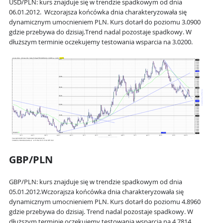
USD/PLN: kurs znajduje się w trendzie
spadkowym
od dnia
06.01.2012.
Wczorajsza końcówka dnia charakteryzowała się
dynamicznym umocnieniem PLN. Kurs dotarł do poziomu
3.0900
gdzie przebywa do dzisiaj.
Trend nadal pozostaje spadkowy. W
dłuższym terminie oczekujemy testowania wsparcia na
3.0200
.
GBP/PLN
GBP/PLN: kurs znajduje się w trendzie
spadkowym
od dnia
05.01.2012.
Wczorajsza końcówka dnia charakteryzowała się
dynamicznym umocnieniem PLN. Kurs dotarł do poziomu
4.8960
gdzie przebywa do dzisiaj. Trend nadal pozostaje spadkowy. W
dłuższym terminie oczekujemy testowania wsparcia na
4.7814
.