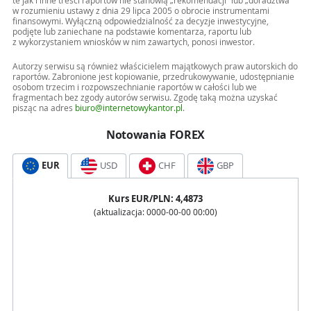
te jak i inne treści raportów nie stanowią „rekomendacji” lub „doradztwa”
w rozumieniu ustawy z dnia 29 lipca 2005 o obrocie instrumentami
finansowymi. Wyłączną odpowiedzialność za decyzje inwestycyjne,
podjęte lub zaniechane na podstawie komentarza, raportu lub
z wykorzystaniem wniosków w nim zawartych, ponosi inwestor.
Autorzy serwisu są również właścicielem majątkowych praw autorskich do
raportów. Zabronione jest kopiowanie, przedrukowywanie, udostępnianie
osobom trzecim i rozpowszechnianie raportów w całości lub we
fragmentach bez zgody autorów serwisu. Zgodę taką można uzyskać
pisząc na adres
biuro@internetowykantor.pl
.
Notowania FOREX
EUR
USD
CHF
GBP
Kurs
EUR
/PLN:
4,4873
(aktualizacja:
0000-00-00 00:00
)