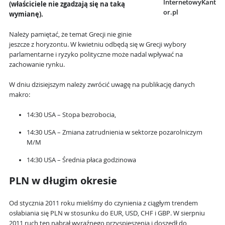
InternetowyKant
(właściciele nie zgadzają się na taką
or.pl
wymianę).
Należy pamiętać, że temat Grecji nie ginie
jeszcze z horyzontu. W kwietniu odbędą się w Grecji wybory
parlamentarne i ryzyko polityczne może nadal wpływać na
zachowanie rynku.
W dniu dzisiejszym należy zwrócić uwagę na publikację danych
makro:
14:30 USA – Stopa bezrobocia,
14:30 USA – Zmiana zatrudnienia w sektorze pozarolniczym
M/M
14:30 USA – Średnia płaca godzinowa
PLN w długim okresie
Od stycznia 2011 roku mieliśmy do czynienia z ciągłym trendem
osłabiania się PLN w stosunku do EUR, USD, CHF i GBP. W sierpniu
2011 ruch ten nabrał wyraźnego przyspieszenia i doszedł do