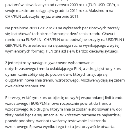
poziomów niewidzianych od czerwca 2009 roku (EUR, USD, GBP), a
swoje maksimum osiągnął w grudniu 2011 roku. Maksimum na
CHF/PLN zobaczyliśmy już w sierpniu 2011.
Na przełomie 2011 i 2012 roku na wykresach par złotowych zaczęły
się kształtować techniczne formacje odwrócenia trendu. Głowa i
ramiona na EUR/PLN i CHF/PLN oraz podwójne szczyty na USD/PLN i
GBP/PLN. Po zrealizowaniu się zasięgu ruchu wynikającego z wyżej
wymienionych formacji PLN znalazł się w bardzo ciekawej sytuacji.
Z jednej strony nastąpiło gwałtowne wyhamowanie
dotychczasowego trendu osłabiającego PLN, a z drugiej strony kurs
dynamicznie zbliżył się do poziomów w których znajduje się
długoterminowa linia trendu wzrostowego. Możliwe wydają się zatem
dwa dalsze scenariusze.
Pierwszy, w którym kurs odbije się od wyżej wspomnianej linii trendu
wzrostowego i EUR/PLN znowu rozpocznie powrót do trendu
wzrostowego, lub drugi w którym linia ta zostanie sforsowana w dół i
złoty nadal będzie się umacniał. W krótszym terminie za najbardziej
prawdopodobny wariant uważamy testowanie linii trendu
wzrostowego.Sprawa wyniku tego testu jest oczywiście otwarta.