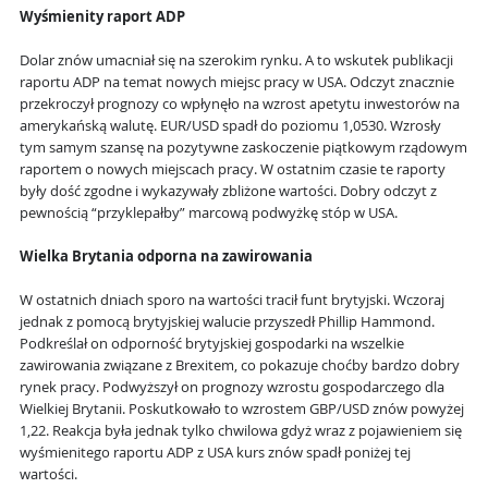
Wyśmienity raport ADP
Dolar znów umacniał się na szerokim rynku. A to wskutek publikacji
raportu ADP na temat nowych miejsc pracy w USA. Odczyt znacznie
przekroczył prognozy co wpłynęło na wzrost apetytu inwestorów na
amerykańską walutę. EUR/USD spadł do poziomu 1,0530. Wzrosły
tym samym szansę na pozytywne zaskoczenie piątkowym rządowym
raportem o nowych miejscach pracy. W ostatnim czasie te raporty
były dość zgodne i wykazywały zbliżone wartości. Dobry odczyt z
pewnością “przyklepałby” marcową podwyżkę stóp w USA.
Wielka Brytania odporna na zawirowania
W ostatnich dniach sporo na wartości tracił funt brytyjski. Wczoraj
jednak z pomocą brytyjskiej walucie przyszedł Phillip Hammond.
Podkreślał on odporność brytyjskiej gospodarki na wszelkie
zawirowania związane z Brexitem, co pokazuje choćby bardzo dobry
rynek pracy. Podwyższył on prognozy wzrostu gospodarczego dla
Wielkiej Brytanii. Poskutkowało to wzrostem GBP/USD znów powyżej
1,22. Reakcja była jednak tylko chwilowa gdyż wraz z pojawieniem się
wyśmienitego raportu ADP z USA kurs znów spadł poniżej tej
wartości.