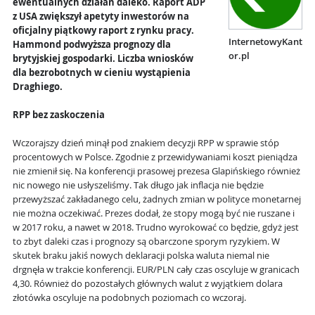
ewentualnych działań daleko. Raport ADP
z USA zwiększył apetyty inwestorów na
oficjalny piątkowy raport z rynku pracy.
InternetowyKant
Hammond podwyższa prognozy dla
or.pl
brytyjskiej gospodarki. Liczba wniosków
dla bezrobotnych w cieniu wystąpienia
Draghiego.
RPP bez zaskoczenia
Wczorajszy dzień minął pod znakiem decyzji RPP w sprawie stóp
procentowych w Polsce. Zgodnie z przewidywaniami koszt pieniądza
nie zmienił się. Na konferencji prasowej prezesa Glapińskiego również
nic nowego nie usłyszeliśmy. Tak długo jak inflacja nie będzie
przewyższać zakładanego celu, żadnych zmian w polityce monetarnej
nie można oczekiwać. Prezes dodał, że stopy mogą być nie ruszane i
w 2017 roku, a nawet w 2018. Trudno wyrokować co będzie, gdyż jest
to zbyt daleki czas i prognozy są obarczone sporym ryzykiem. W
skutek braku jakiś nowych deklaracji polska waluta niemal nie
drgnęła w trakcie konferencji. EUR/PLN cały czas oscyluje w granicach
4,30. Również do pozostałych głównych walut z wyjątkiem dolara
złotówka oscyluje na podobnych poziomach co wczoraj.