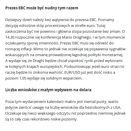
Prezes EBC może być nudny tym razem
Dzisiejszy dzień należy bez wątpienia do prezesa EBC. Poznamy
decyzję odnośnie stóp procentowych w strefie euro. Tutaj
zaskoczenia być nie powinno i główna stopa pozostanie bez zmian. O
14.30 rozpocznie się konferencja Mario Draghiego. I w tym momencie
oczekujemy sporej zmienności. Prezes EBC musi się odnieść do
rosnącej inflacji. Mimo to jednak nie oczekuje się pojawienia sygnałów
wskazujących na zmianę prowadzonej łagodnej polityki monetarnej.
A wydaje się, że Draghi będzie chciał uspokoić rynki przed wyborami
w kolejnych krajach europejskich. Podsumowując jeżeli euro straci to
raczej będzie to znikoma wartość. EUR/USD już jest dość nisko a
poziom 1,05 wydaje się solidnym wsparciem.
Liczba wniosków z małym wpływem na dolara
Poza tym wydarzeniem kalendarz makro jest niemal pusty, warto
jedynie zwrócić uwagę na liczbę wniosków dla bezrobotnych z USA.
Oczekuje się nieco większego odczytu niż poprzednio niemniej jednak
są to cały czas rekordowo niskie poziomy.