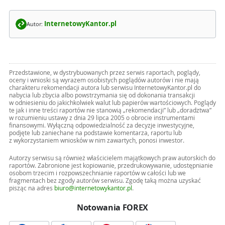
InternetowyKantor.pl
Autor:
Przedstawione, w dystrybuowanych przez serwis raportach, poglądy,
oceny i wnioski są wyrazem osobistych poglądów autorów i nie mają
charakteru rekomendacji autora lub serwisu InternetowyKantor.pl do
nabycia lub zbycia albo powstrzymania się od dokonania transakcji
w odniesieniu do jakichkolwiek walut lub papierów wartościowych. Poglądy
te jak i inne treści raportów nie stanowią „rekomendacji” lub „doradztwa”
w rozumieniu ustawy z dnia 29 lipca 2005 o obrocie instrumentami
finansowymi. Wyłączną odpowiedzialność za decyzje inwestycyjne,
podjęte lub zaniechane na podstawie komentarza, raportu lub
z wykorzystaniem wniosków w nim zawartych, ponosi inwestor.
Autorzy serwisu są również właścicielem majątkowych praw autorskich do
raportów. Zabronione jest kopiowanie, przedrukowywanie, udostępnianie
osobom trzecim i rozpowszechnianie raportów w całości lub we
fragmentach bez zgody autorów serwisu. Zgodę taką można uzyskać
pisząc na adres
biuro@internetowykantor.pl
.
Notowania FOREX