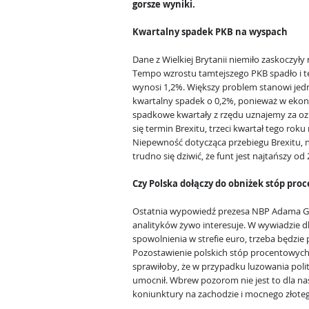
gorsze wyniki.
Kwartalny spadek PKB na wyspach
Dane z Wielkiej Brytanii niemiło zaskoczyły 
Tempo wzrostu tamtejszego PKB spadło i t
wynosi 1,2%. Większy problem stanowi jed
kwartalny spadek o 0,2%, ponieważ w eko
spadkowe kwartały z rzędu uznajemy za ozn
się termin Brexitu, trzeci kwartał tego rok
Niepewność dotycząca przebiegu Brexitu, 
trudno się dziwić, że funt jest najtańszy od
Czy Polska dołączy do obniżek stóp pr
Ostatnia wypowiedź prezesa NBP Adama Gla
analityków żywo interesuje. W wywiadzie dla
spowolnienia w strefie euro, trzeba będzie 
Pozostawienie polskich stóp procentowyc
sprawiłoby, że w przypadku luzowania polity
umocnił. Wbrew pozorom nie jest to dla nas
koniunktury na zachodzie i mocnego złote