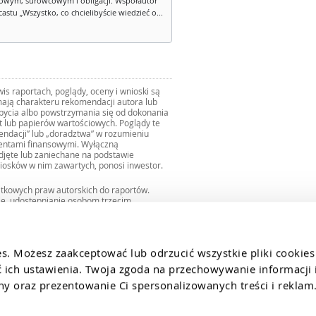
owym, surowcowym i obligacji. Współautor
stu „Wszystko, co chcielibyście wiedzieć o...
s raportach, poglądy, oceny i wnioski są
ają charakteru rekomendacji autora lub
zbycia albo powstrzymania się od dokonania
ut lub papierów wartościowych. Poglądy te
mendacji” lub „doradztwa” w rozumieniu
mentami finansowymi. Wyłączną
djęte lub zaniechane na podstawie
iosków w nim zawartych, ponosi inwestor.
ątkowych praw autorskich do raportów.
ie, udostępnianie osobom trzecim
we fragmentach bez zgody autorów serwisu.
uro@internetowykantor.pl
.
es. Możesz zaakceptować lub odrzucić wszystkie pliki cookies
ich ustawienia. Twoja zgoda na przechowywanie informacji i
 oraz prezentowanie Ci spersonalizowanych treści i reklam.