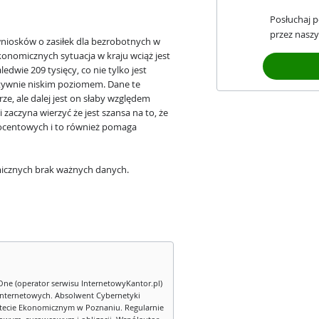
Posłuchaj 
przez naszy
wniosków o zasiłek dla bezrobotnych w
nomicznych sytuacja w kraju wciąż jest
dwie 209 tysięcy, co nie tylko jest
tywnie niskim poziomem. Dane te
e, ale dalej jest on słaby względem
zaczyna wierzyć że jest szansa na to, że
rocentowych i to również pomaga
icznych brak ważnych danych.
One (operator serwisu InternetowyKantor.pl)
internetowych. Absolwent Cybernetyki
tecie Ekonomicznym w Poznaniu. Regularnie