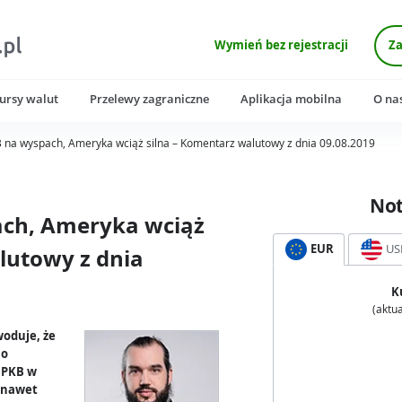
Wymień bez rejestracji
Za
ursy walut
Przelewy zagraniczne
Aplikacja mobilna
O na
 na wyspach, Ameryka wciąż silna – Komentarz walutowy z dnia 09.08.2019
No
ch, Ameryka wciąż
EUR
US
lutowy z dnia
K
(aktua
woduje, że
io
u PKB w
 nawet