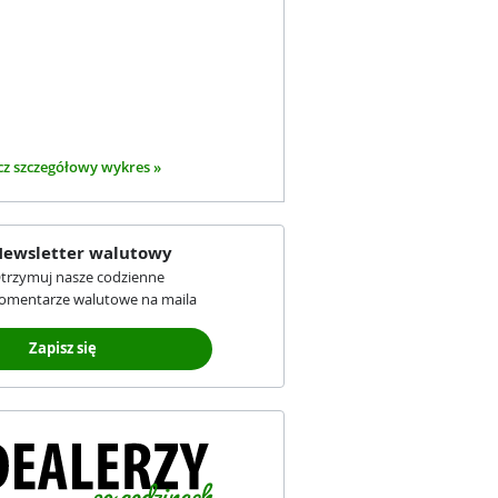
z szczegółowy wykres »
ewsletter walutowy
trzymuj nasze codzienne
omentarze walutowe na maila
Zapisz się