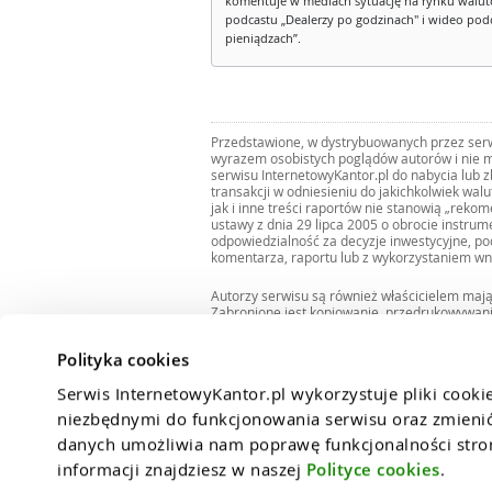
komentuje w mediach sytuację na rynku walut
podcastu „Dealerzy po godzinach" i wideo podca
pieniądzach”.
Przedstawione, w dystrybuowanych przez serwi
wyrazem osobistych poglądów autorów i nie m
serwisu InternetowyKantor.pl do nabycia lub 
transakcji w odniesieniu do jakichkolwiek wal
jak i inne treści raportów nie stanowią „reko
ustawy z dnia 29 lipca 2005 o obrocie instru
odpowiedzialność za decyzje inwestycyjne, po
komentarza, raportu lub z wykorzystaniem wn
Autorzy serwisu są również właścicielem maj
Zabronione jest kopiowanie, przedrukowywan
i rozpowszechnianie raportów w całości lub 
Zgodę taką można uzyskać pisząc na adres
bi
Polityka cookies
Serwis InternetowyKantor.pl wykorzystuje pliki cooki
niezbędnymi do funkcjonowania serwisu oraz zmienić 
danych umożliwia nam poprawę funkcjonalności strony
informacji znajdziesz w naszej 
Polityce cookies
.