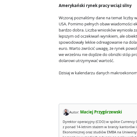
Amerykański rynek pracy wciąż silny
Wczoraj poznaliśmy dane na temat liczby 
USA. Pomimo pełnych obaw wiadomości eko
bardzo dobra. Liczba wniosków wyniosła zale
lepszym od oczekiwań wynikiem, ale obiek
spowodowały lekkie odreagowanie na dolarz
euro. Warto zwrócić uwagę, że rynek powoli 
we wrześniu nie dojdzie do obniżki stóp p
dolarowi utrzymywać wartość.
Dzisiaj w kalendarzu danych makroekonom
Maciej Przygórzewski
Autor:
Dyrektor operacyjny (COO) w spółce Currency 
z ponad 14-letnim stażem w branży kantorów 
Ekonomicznej oraz studiów EMBA na Uniwersy