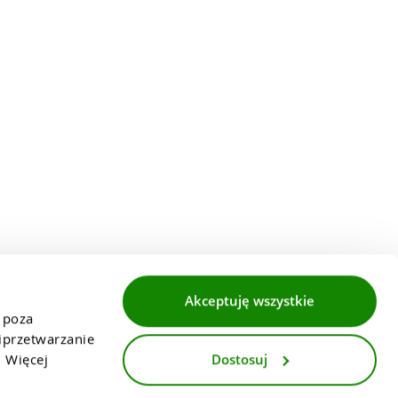
Akceptuję wszystkie
 poza 
przetwarzanie 
Dostosuj
 Więcej 