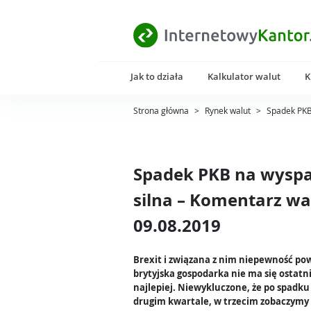
Jak to działa
Kalkulator walut
K
Strona główna
>
Rynek walut
>
Spadek PKB
Spadek PKB na wyspa
silna – Komentarz wa
09.08.2019
Brexit i związana z nim niepewność po
brytyjska gospodarka nie ma się ostatn
najlepiej. Niewykluczone, że po spadk
drugim kwartale, w trzecim zobaczymy