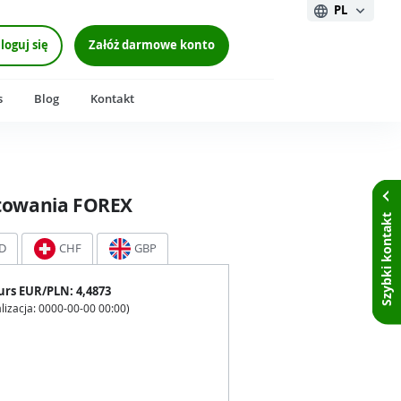
PL
loguj się
Załóż darmowe konto
s
Blog
Kontakt
towania FOREX
Szybki kontakt
D
CHF
GBP
urs
EUR
/PLN:
4,4873
lizacja:
0000-00-00 00:00
)