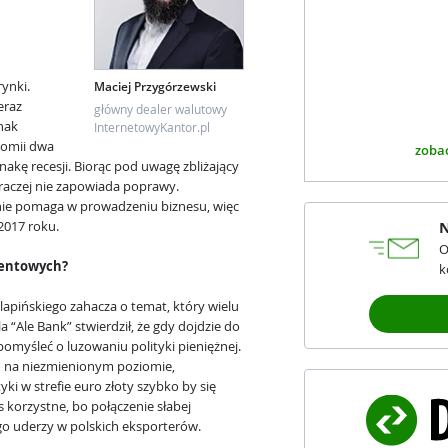
rynki.
Maciej Przygórzewski
eraz
główny dealer walutowy
nak
InternetowyKantor.pl
nomii dwa
zobac
akę recesji. Biorąc pod uwagę zbliżający
u raczej nie zapowiada poprawy.
nie pomaga w prowadzeniu biznesu, więc
 2017 roku.
N
O
ocentowych?
k
pińskiego zahacza o temat, który wielu
 “Ale Bank” stwierdził, że gdy dojdzie do
pomyśleć o luzowaniu polityki pieniężnej.
h na niezmienionym poziomie,
ki w strefie euro złoty szybko by się
 korzystne, bo połączenie słabej
go uderzy w polskich eksporterów.