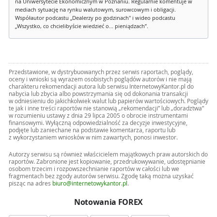
na Uniwersytecie Ekonomicznym w Poznaniu. Regularnie komentuje w
mediach sytuację na rynku walutowym, surowcowym i obligacji.
Współautor podcastu „Dealerzy po godzinach" i wideo podcastu
„Wszystko, co chcielibyście wiedzieć o... pieniądzach”.
Przedstawione, w dystrybuowanych przez serwis raportach, poglądy,
oceny i wnioski są wyrazem osobistych poglądów autorów i nie mają
charakteru rekomendacji autora lub serwisu InternetowyKantor.pl do
nabycia lub zbycia albo powstrzymania się od dokonania transakcji
w odniesieniu do jakichkolwiek walut lub papierów wartościowych. Poglądy
te jak i inne treści raportów nie stanowią „rekomendacji” lub „doradztwa”
w rozumieniu ustawy z dnia 29 lipca 2005 o obrocie instrumentami
finansowymi. Wyłączną odpowiedzialność za decyzje inwestycyjne,
podjęte lub zaniechane na podstawie komentarza, raportu lub
z wykorzystaniem wniosków w nim zawartych, ponosi inwestor.
Autorzy serwisu są również właścicielem majątkowych praw autorskich do
raportów. Zabronione jest kopiowanie, przedrukowywanie, udostępnianie
osobom trzecim i rozpowszechnianie raportów w całości lub we
fragmentach bez zgody autorów serwisu. Zgodę taką można uzyskać
pisząc na adres
biuro@internetowykantor.pl
.
Notowania FOREX