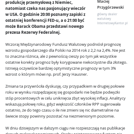
Maciej
produkcję przemysłową z Niemiec,
Przygórzewski
natomiast czeka nas pasjonujący wieczór
w USA. O godzinie 20:00 poznamy zapiski z
główny dealer
walutowy
ostatniej konferencji FED-u, a o 21:00 być
InternetowyKantor.pl
może Barack Obama przedstawi nowego
prezesa Rezerwy Federalnej.
Wczoraj Międzynarodowy Fundusz Walutowy podniósł prognozę
wzrostu gospodarczego dla Polski na 2014 rok z 2,2 na 2,4%. Nie jest
to znaczna różnica, ale z pewnością cieszy po tym jak wszystkie
ostatnie korekty prognoz były korygowane niekorzystne dla złotego.
Istnieją oczywiście bardziej optymistyczne prognozy w tym 3%
wzrost o którym mówi np. prof. Jerzy Hausner.
Zmiana ta przywróciła dyskusję, czy przypadkiem w drugiej połowie
roku w wyniku rozpędzajacej się gospodarki nie będzie podwyżki
stóp procentowych w celu uniknięcia zbyt wysokiej inflacji. Analitycy
wskazują połowę roku, gdyż większość członków RPP sugerowała
ostatnio, że do tego czasu o ile nie zmieni się nic diametralnie na
świecie stopy powinny pozostać na niezmienionym poziomie.
W dniu dzisiejszym w dalszym ciągu nie rozpieszczają nas publikacje