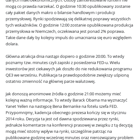
danych makroekonomicznych. Osoby zainteresowane funtem nie
mogą co prawda narzekać. O godzinie 10:30 opublikowany zostanie
cały pakiet danych makro o bilansie handlowym i produkcji
przemysłowej. Rynki spodziewają się delikatnej poprawy wszystkich
tych wskaźników. O godzinie 12:00 zostanie opublikowana produkcja
przemysłowa w Niemczech, oczekiwana jest ponad 2% poprawa.
Takie dane dały by kolejny impuls do umacniania się euro względem
dolara.
Główna atrakcja dnia nastąpi dopiero o godzinie 20:00. To wtedy
poznamy tzw. minutes czyli zapiski z posiedzenia FED-u. Wielu
inwestorów jest ciekawych jak doszło do nie redukowania programu
QE3 we wrześniu. Publikacja ta prawdopodobnie zwiększy uśpioną
ostatnio zmienność na głównej parze walutowej.
Jak donoszą anonimowe źródła o godzinie 21:00 możemy mieć
kolejną ważną informacje. To wtedy Barack Obama ma wyznaczyć
Yanet Yellen na następcę Bena Bernanke na fotelu szefa FED.
Przypomnijmy, kadencja obecnego prezesa kończy się w styczniu
2014 roku. Decyzja ta jest od dawna spodziewana przez rynki,
jednakże komentarze na konferencji prasowej w związku z tą decyzją
mogą mieć istotny wpływ na rynki, szczególnie patrząc na
publikowane godzinę wcześniej minutes oraz nierozwiązany problem