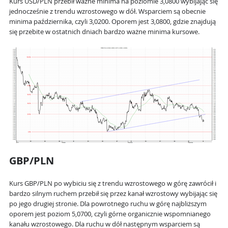
Kurs USD/PLN przebił ważne minima na poziomie 3,0800 wybijając się
jednocześnie z trendu wzrostowego w dół. Wsparciem są obecnie
minima października, czyli 3,0200. Oporem jest 3,0800, gdzie znajdują
się przebite w ostatnich dniach bardzo ważne minima kursowe.
GBP/PLN
Kurs GBP/PLN po wybiciu się z trendu wzrostowego w górę zawrócił i
bardzo silnym ruchem przebił się przez kanał wzrostowy wybijając się
po jego drugiej stronie. Dla powrotnego ruchu w górę najbliższym
oporem jest poziom 5,0700, czyli górne organicznie wspomnianego
kanału wzrostowego. Dla ruchu w dół następnym wsparciem są