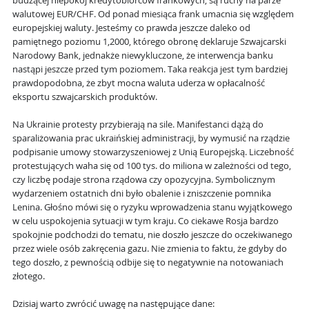
budzącej niepokój kredytobiorców frankowych, są ruchy na parze
walutowej EUR/CHF. Od ponad miesiąca frank umacnia się względem
europejskiej waluty. Jesteśmy co prawda jeszcze daleko od
pamiętnego poziomu 1,2000, którego obronę deklaruje Szwajcarski
Narodowy Bank, jednakże niewykluczone, że interwencja banku
nastąpi jeszcze przed tym poziomem. Taka reakcja jest tym bardziej
prawdopodobna, że zbyt mocna waluta uderza w opłacalność
eksportu szwajcarskich produktów.
Na Ukrainie protesty przybierają na sile. Manifestanci dążą do
sparaliżowania prac ukraińskiej administracji, by wymusić na rządzie
podpisanie umowy stowarzyszeniowej z Unią Europejską. Liczebność
protestujących waha się od 100 tys. do miliona w zależności od tego,
czy liczbę podaje strona rządowa czy opozycyjna. Symbolicznym
wydarzeniem ostatnich dni było obalenie i zniszczenie pomnika
Lenina. Głośno mówi się o ryzyku wprowadzenia stanu wyjątkowego
w celu uspokojenia sytuacji w tym kraju. Co ciekawe Rosja bardzo
spokojnie podchodzi do tematu, nie doszło jeszcze do oczekiwanego
przez wiele osób zakręcenia gazu. Nie zmienia to faktu, że gdyby do
tego doszło, z pewnością odbije się to negatywnie na notowaniach
złotego.
Dzisiaj warto zwrócić uwagę na następujące dane: