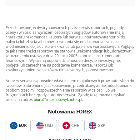
Przedstawione, w dystrybuowanych przez serwis raportach, poglądy,
oceny i wnioski są wyrazem osobistych poglądów autorów i nie mają
charakteru rekomendacji autora lub serwisu InternetowyKantor.pl do
nabycia lub zbycia albo powstrzymania się od dokonania transakcji
w odniesieniu do jakichkolwiek walut lub papierów wartościowych. Poglądy
te jak i inne treści raportów nie stanowią „rekomendacji” lub „doradztwa”
w rozumieniu ustawy z dnia 29 lipca 2005 o obrocie instrumentami
finansowymi. Wyłączną odpowiedzialność za decyzje inwestycyjne,
podjęte lub zaniechane na podstawie komentarza, raportu lub
z wykorzystaniem wniosków w nim zawartych, ponosi inwestor.
Autorzy serwisu są również właścicielem majątkowych praw autorskich do
raportów. Zabronione jest kopiowanie, przedrukowywanie, udostępnianie
osobom trzecim i rozpowszechnianie raportów w całości lub we
fragmentach bez zgody autorów serwisu. Zgodę taką można uzyskać
pisząc na adres
biuro@internetowykantor.pl
.
Notowania FOREX
EUR
USD
CHF
GBP