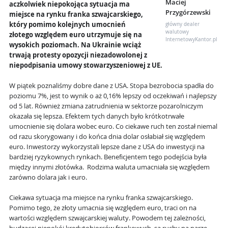
Maciej
aczkolwiek niepokojąca sytuacja ma
Przygórzewski
miejsce na rynku franka szwajcarskiego,
który pomimo kolejnych umocnień
główny dealer
walutowy
złotego względem euro utrzymuje się na
InternetowyKantor.pl
wysokich poziomach. Na Ukrainie wciąż
trwają protesty opozycji niezadowolonej z
niepodpisania umowy stowarzyszeniowej z UE.
W piątek poznaliśmy dobre dane z USA. Stopa bezrobocia spadła do
poziomu 7%, jest to wynik o aż 0,16% lepszy od oczekiwań i najlepszy
od 5 lat. Również zmiana zatrudnienia w sektorze pozarolniczym
okazała się lepsza. Efektem tych danych było krótkotrwałe
umocnienie się dolara wobec euro. Co ciekawe ruch ten został niemal
od razu skorygowany i do końca dnia dolar osłabiał się względem
euro. Inwestorzy wykorzystali lepsze dane z USA do inwestycji na
bardziej ryzykownych rynkach. Beneficjentem tego podejścia była
między innymi złotówka. Rodzima waluta umacniała się względem
zarówno dolara jak i euro.
Ciekawa sytuacja ma miejsce na rynku franka szwajcarskiego.
Pomimo tego, że złoty umacnia się względem euro, traci on na
wartości względem szwajcarskiej waluty. Powodem tej zależności,