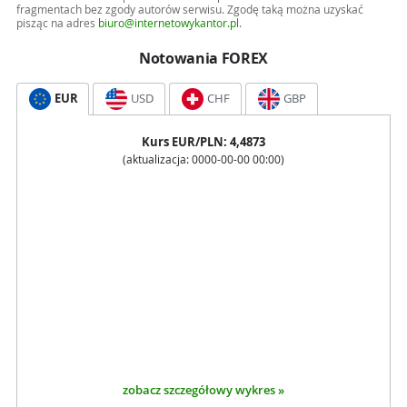
fragmentach bez zgody autorów serwisu. Zgodę taką można uzyskać
pisząc na adres
biuro@internetowykantor.pl
.
Notowania FOREX
EUR
USD
CHF
GBP
Kurs
EUR
/PLN:
4,4873
(aktualizacja:
0000-00-00 00:00
)
zobacz szczegółowy wykres »