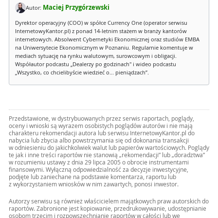
Maciej Przygórzewski
Autor:
Dyrektor operacyjny (COO) w spółce Currency One (operator serwisu
InternetowyKantor.pl) z ponad 14-letnim stażem w branży kantorów
internetowych. Absolwent Cybernetyki Ekonomicznej oraz studiów EMBA
na Uniwersytecie Ekonomicznym w Poznaniu. Regularnie komentuje w
mediach sytuację na rynku walutowym, surowcowym i obligacji.
Współautor podcastu „Dealerzy po godzinach" i wideo podcastu
„Wszystko, co chcielibyście wiedzieć o... pieniądzach”.
Przedstawione, w dystrybuowanych przez serwis raportach, poglądy,
oceny i wnioski są wyrazem osobistych poglądów autorów i nie mają
charakteru rekomendacji autora lub serwisu InternetowyKantor.pl do
nabycia lub zbycia albo powstrzymania się od dokonania transakcji
w odniesieniu do jakichkolwiek walut lub papierów wartościowych. Poglądy
te jak i inne treści raportów nie stanowią „rekomendacji” lub „doradztwa”
w rozumieniu ustawy z dnia 29 lipca 2005 o obrocie instrumentami
finansowymi. Wyłączną odpowiedzialność za decyzje inwestycyjne,
podjęte lub zaniechane na podstawie komentarza, raportu lub
z wykorzystaniem wniosków w nim zawartych, ponosi inwestor.
Autorzy serwisu są również właścicielem majątkowych praw autorskich do
raportów. Zabronione jest kopiowanie, przedrukowywanie, udostępnianie
osobom trzecim i rozpowszechnianie raportów w całości lub we