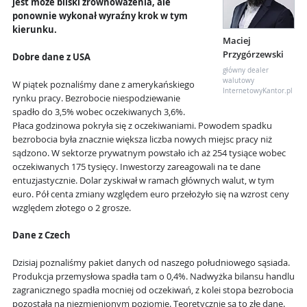
jest może bliski zrównoważenia, ale
ponownie wykonał wyraźny krok w tym
kierunku.
Maciej
Przygórzewski
Dobre dane z USA
główny dealer
walutowy
W piątek poznaliśmy dane z amerykańskiego
InternetowyKantor.pl
rynku pracy. Bezrobocie niespodziewanie
spadło do 3,5% wobec oczekiwanych 3,6%.
Płaca godzinowa pokryła się z oczekiwaniami. Powodem spadku
bezrobocia była znacznie większa liczba nowych miejsc pracy niż
sądzono. W sektorze prywatnym powstało ich aż 254 tysiące wobec
oczekiwanych 175 tysięcy. Inwestorzy zareagowali na te dane
entuzjastycznie. Dolar zyskiwał w ramach głównych walut, w tym
euro. Pół centa zmiany względem euro przełożyło się na wzrost ceny
względem złotego o 2 grosze.
Dane z Czech
Dzisiaj poznaliśmy pakiet danych od naszego południowego sąsiada.
Produkcja przemysłowa spadła tam o 0,4%. Nadwyżka bilansu handlu
zagranicznego spadła mocniej od oczekiwań, z kolei stopa bezrobocia
pozostała na niezmienionym poziomie. Teoretycznie są to złe dane.