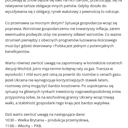
poczekają aż znów będzie się dało na nich zarobić, przerzucając się na
relatywnie tańsze obligacje innych państw. Gdyby doszło do
wycofywania się z obligacji, rynek walutowy z pewnością to odczuje.
Co przemawia za mocnym złotym? Sytuacja gospodarcza wciąż się
poprawia. Wzrostowi gospodarczemu nie towarzyszy inflacja, zatem
ewentualne podwyżki stóp nie powinny zdławić wzrostów. Co ważne
strumień pieniędzy z obecnych programów luzowania ilościowego
musi być gdzieś skierowany i Polska jest jednym z potencjalnych
beneficjentów.
Warto również zwrócić uwagę na zapomniany w kontekście ostatnich
decyzji Wschód. Jutro mija termin kolejnej raty za gaz. Transza w
wysokości 1 mld euro jest ceną za powrót do rozmów o cenach gazu.
Jeżeli Ukraina nie wynegocjuje korzystniejszych stawek latem,
rozmowy zimą mogą być bardzo kosztowne. Po uspokojeniu się
sytuacji na głównych rynkach inwestorzy najprawdopodobniej znów
przypomną sobie, że na wschodniej granicy Ukrainy wciąż trwają
walki, a stabilność gospodarki tego kraju jest bardzo wątpliwa.
Dziś warto zwrócić uwagę na następujące dane:
10:30 – Wielka Brytania – produkcja przemysłowa,
11:00 – Włochy – PKB.