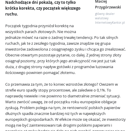
Maciej
Nadchodzące dni pokażą, czy to tylko
Przygórzewski
krótka korekta, czy początek większego
ruchu.
główny dealer
walutowy
InternetowyKantor.pl
Początek tygodnia przyniósł korektę na
wszystkich parach złotowych. Nie można
jednakże mówić na razie o żadnej trwałej tendencji. Po tak silnych
ruchach, jak te z zeszłego tygodnia, zawsze znajdzie się grupa
inwestorów zadowolona z osiągniętego zysku i chcąca go zrealizować.
Obecnie otwartym pozostaje pytanie, co dalej. Z jednej strony złoty
osiągnął poziomy, przy których jego atrakcyjność nie jest już tak
duża, z drugiej strony napływ gotówki z programów luzowania
ilościowego powinien pomagać złotemu.
Co przemawia za tym, że to koniec wzrostów złotego? Owszem w
strefie euro spadły stopy procentowe, ale zaledwie o 0,1%. To
naprawdę niewiele i nie powinno to diametralnie zmieniać sytuacji.
Warto zwrócić uwagę, że od początku roku europejskie obligacje
zyskują. Problem polega na tym, że rentowność polskich papierów
dłużnych spadła znacznie bardziej niż tych w największych
europejskich gospodarkach. W efekcie może się okazać, że inwestorzy
mogą nie być zainteresowani tak drogimi polskimi papierami i