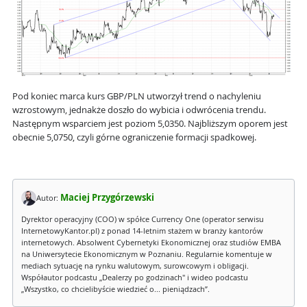
Pod koniec marca kurs GBP/PLN utworzył trend o nachyleniu
wzrostowym, jednakże doszło do wybicia i odwrócenia trendu.
Następnym wsparciem jest poziom 5,0350. Najbliższym oporem jest
obecnie 5,0750, czyli górne ograniczenie formacji spadkowej.
Maciej Przygórzewski
Autor:
Dyrektor operacyjny (COO) w spółce Currency One (operator serwisu
InternetowyKantor.pl) z ponad 14-letnim stażem w branży kantorów
internetowych. Absolwent Cybernetyki Ekonomicznej oraz studiów EMBA
na Uniwersytecie Ekonomicznym w Poznaniu. Regularnie komentuje w
mediach sytuację na rynku walutowym, surowcowym i obligacji.
Współautor podcastu „Dealerzy po godzinach" i wideo podcastu
„Wszystko, co chcielibyście wiedzieć o... pieniądzach”.