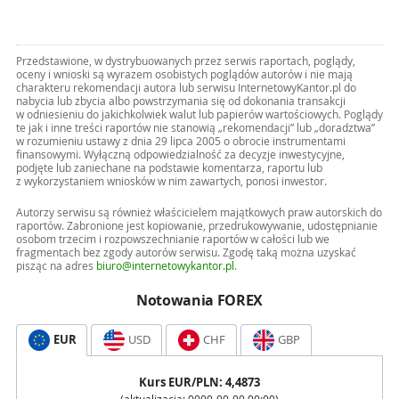
Przedstawione, w dystrybuowanych przez serwis raportach, poglądy,
oceny i wnioski są wyrazem osobistych poglądów autorów i nie mają
charakteru rekomendacji autora lub serwisu InternetowyKantor.pl do
nabycia lub zbycia albo powstrzymania się od dokonania transakcji
w odniesieniu do jakichkolwiek walut lub papierów wartościowych. Poglądy
te jak i inne treści raportów nie stanowią „rekomendacji” lub „doradztwa”
w rozumieniu ustawy z dnia 29 lipca 2005 o obrocie instrumentami
finansowymi. Wyłączną odpowiedzialność za decyzje inwestycyjne,
podjęte lub zaniechane na podstawie komentarza, raportu lub
z wykorzystaniem wniosków w nim zawartych, ponosi inwestor.
Autorzy serwisu są również właścicielem majątkowych praw autorskich do
raportów. Zabronione jest kopiowanie, przedrukowywanie, udostępnianie
osobom trzecim i rozpowszechnianie raportów w całości lub we
fragmentach bez zgody autorów serwisu. Zgodę taką można uzyskać
pisząc na adres
biuro@internetowykantor.pl
.
Notowania FOREX
EUR
USD
CHF
GBP
Kurs
EUR
/PLN:
4,4873