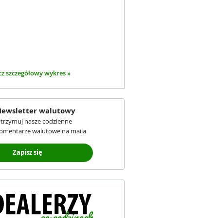
z szczegółowy wykres »
ewsletter walutowy
trzymuj nasze codzienne
omentarze walutowe na maila
Zapisz się