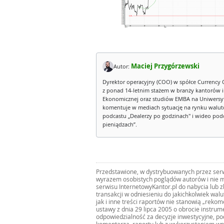
Maciej Przygórzewski
Autor:
Dyrektor operacyjny (COO) w spółce Currency 
z ponad 14-letnim stażem w branży kantorów 
Ekonomicznej oraz studiów EMBA na Uniwersy
komentuje w mediach sytuację na rynku walut
podcastu „Dealerzy po godzinach" i wideo podca
pieniądzach”.
Przedstawione, w dystrybuowanych przez serwi
wyrazem osobistych poglądów autorów i nie m
serwisu InternetowyKantor.pl do nabycia lub 
transakcji w odniesieniu do jakichkolwiek wal
jak i inne treści raportów nie stanowią „reko
ustawy z dnia 29 lipca 2005 o obrocie instru
odpowiedzialność za decyzje inwestycyjne, po