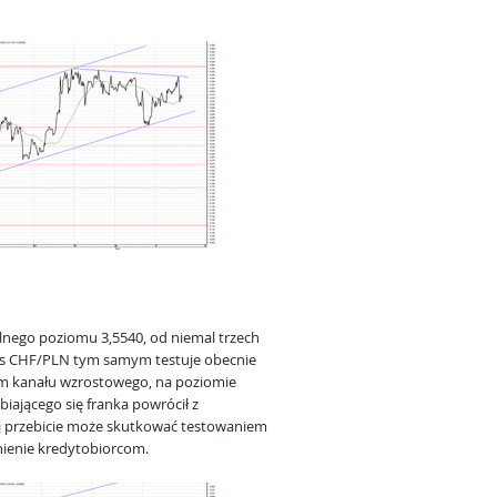
lnego poziomu 3,5540, od niemal trzech
urs CHF/PLN tym samym testuje obecnie
em kanału wzrostowego, na poziomie
biającego się franka powrócił z
Jej przebicie może skutkować testowaniem
nienie kredytobiorcom.