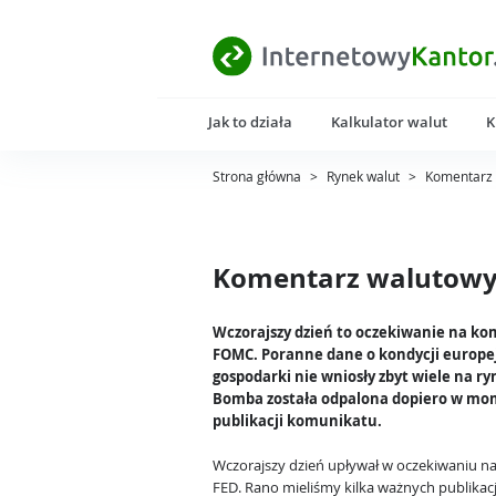
Jak to działa
Kalkulator walut
K
Strona główna
>
Rynek walut
>
Komentarz 
Komentarz walutowy 
Wczorajszy dzień to oczekiwanie na k
FOMC. Poranne dane o kondycji europej
gospodarki nie wniosły zbyt wiele na ry
Bomba została odpalona dopiero w mo
publikacji komunikatu.
Wczorajszy dzień upływał w oczekiwaniu na
FED. Rano mieliśmy kilka ważnych publikacj