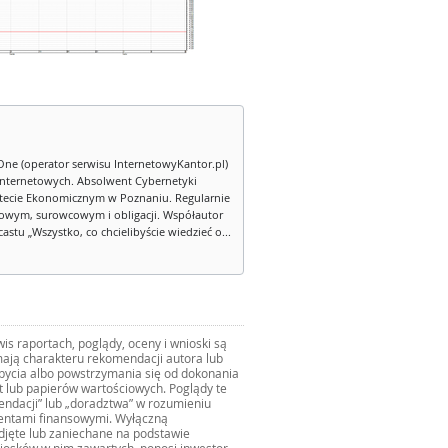
One (operator serwisu InternetowyKantor.pl)
internetowych. Absolwent Cybernetyki
tecie Ekonomicznym w Poznaniu. Regularnie
owym, surowcowym i obligacji. Współautor
stu „Wszystko, co chcielibyście wiedzieć o...
s raportach, poglądy, oceny i wnioski są
ają charakteru rekomendacji autora lub
zbycia albo powstrzymania się od dokonania
ut lub papierów wartościowych. Poglądy te
mendacji” lub „doradztwa” w rozumieniu
mentami finansowymi. Wyłączną
djęte lub zaniechane na podstawie