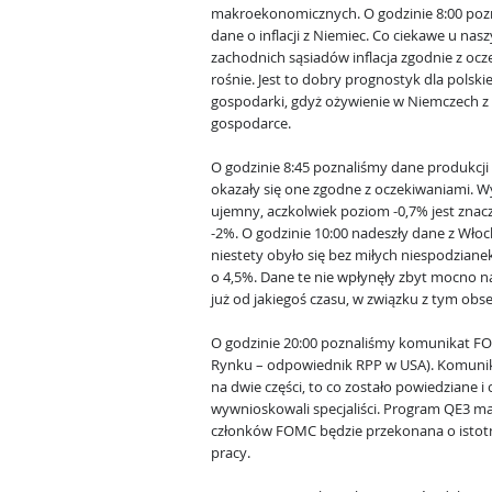
makroekonomicznych. O godzinie 8:00 poz
dane o inflacji z Niemiec. Co ciekawe u nas
zachodnich sąsiadów inflacja zgodnie z oc
rośnie. Jest to dobry prognostyk dla polskie
gospodarki, gdyż ożywienie w Niemczech z 
gospodarce.
O godzinie 8:45 poznaliśmy dane produkcji 
okazały się one zgodne z oczekiwaniami. Wy
ujemny, aczkolwiek poziom -0,7% jest zna
-2%. O godzinie 10:00 nadeszły dane z Wło
niestety obyło się bez miłych niespodzianek,
o 4,5%. Dane te nie wpłynęły zbyt mocno na
już od jakiegoś czasu, w związku z tym obs
O godzinie 20:00 poznaliśmy komunikat F
Rynku – odpowiednik RPP w USA). Komunika
na dwie części, to co zostało powiedziane i
wywnioskowali specjaliści. Program QE3 m
członków FOMC będzie przekonana o istot
pracy.