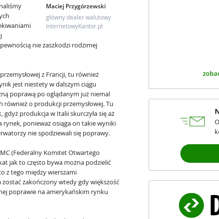
naliśmy
Maciej Przygórzewski
zych
główny dealer walutowy
zekiwaniami
InternetowyKantor.pl
j
pewnością nie zaszkodzi rodzimej
zobac
przemysłowej z Francji, tu również
nik jest niestety w dalszym ciągu
czną poprawą po oglądanym już niemal
ch również o produkcji przemysłowej. Tu
N
 gdyż produkcja w Italii skurczyła się aż
O
 rynek, ponieważ osiąga on takie wyniki
k
erwatorzy nie spodziewali się poprawy.
OMC (Federalny Komitet Otwartego
t jak to często bywa można podzielić
 co z tego między wierszami
a zostać zakończony wtedy gdy większość
nej poprawie na amerykańskim rynku