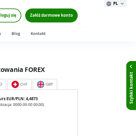
PL
loguj się
Załóż darmowe konto
s
Blog
Kontakt
towania FOREX
Szybki kontakt
D
CHF
GBP
urs
EUR
/PLN:
4,4873
lizacja:
0000-00-00 00:00
)