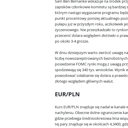
Sam Ben Bernanke wskazuje na środek przys
zapisków członkowie komitetu są bardziej s
którym nastąpi wygaszanie programu będzi
punkt procentowy poniżej aktualnego pozi
pułapu już w przyszłym roku, aczkolwiek je
życzeniowego. Nie przeszkadzało to rynkom
przecenić dolara względem złotówki o prawi
po około 3-4 grosze.
W dniu dzisiejszym warto zwrócić uwagę n
liczbę nowozarejstrowanych bezrobotnych
posiedzenie FOMC rynki mogą z uwagą prz
spodziewają się 340 tys. wniosków. Wynik w
powodować osłabianie się dolara a prawd
złotego względem głównych walut.
EUR/PLN
Kurs EUR/PLN znajduje się nadal w kanale
nachyleniu. Obecnie dolne ograniczenie kan
gdzie przebiega średniookresowa linia wspa
tej pary znajduje się w okolicach 4,3400, 