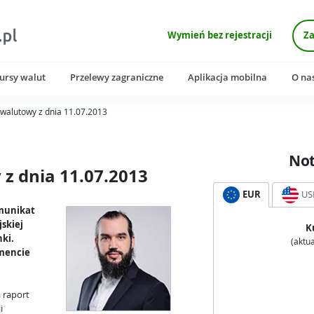
Wymień bez rejestracji
Za
ursy walut
Przelewy zagraniczne
Aplikacja mobilna
O na
walutowy z dnia 11.07.2013
No
z dnia 11.07.2013
EUR
US
omunikat
skiej
K
nki.
(aktua
mencie
 raport
i