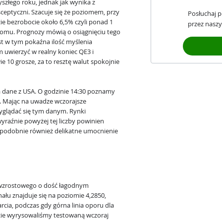
złego roku, jednak jak wynika z
ceptyczni. Szacuje się że poziomem, przy
Posłuchaj 
e bezrobocie około 6,5% czyli ponad 1
przez naszy
omu. Prognozy mówią o osiągnięciu tego
st w tym pokaźna ilość myślenia
 uwierzyć w realny koniec QE3 i
e 10 grosze, za to resztę walut spokojnie
a dane z USA. O godzinie 14:30 poznamy
. Mając na uwadze wczorajsze
yglądać się tym danym. Rynki
yraźnie powyżej tej liczby powinien
opodobnie również delikatne umocnienie
 wzrostowego o dość łagodnym
ału znajduje się na poziomie 4,2850,
rcia, podczas gdy górna linia oporu dla
gdzie wyrysowaliśmy testowaną wczoraj