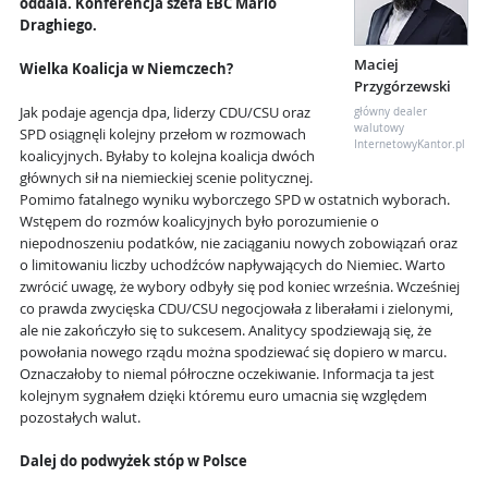
oddala. Konferencja szefa EBC Mario
Draghiego.
Maciej
Wielka Koalicja w Niemczech?
Przygórzewski
Jak podaje agencja dpa, liderzy CDU/CSU oraz
główny dealer
walutowy
SPD osiągnęli kolejny przełom w rozmowach
InternetowyKantor.pl
koalicyjnych. Byłaby to kolejna koalicja dwóch
głównych sił na niemieckiej scenie politycznej.
Pomimo fatalnego wyniku wyborczego SPD w ostatnich wyborach.
Wstępem do rozmów koalicyjnych było porozumienie o
niepodnoszeniu podatków, nie zaciąganiu nowych zobowiązań oraz
o limitowaniu liczby uchodźców napływających do Niemiec. Warto
zwrócić uwagę, że wybory odbyły się pod koniec września. Wcześniej
co prawda zwycięska CDU/CSU negocjowała z liberałami i zielonymi,
ale nie zakończyło się to sukcesem. Analitycy spodziewają się, że
powołania nowego rządu można spodziewać się dopiero w marcu.
Oznaczałoby to niemal półroczne oczekiwanie. Informacja ta jest
kolejnym sygnałem dzięki któremu euro umacnia się względem
pozostałych walut.
Dalej do podwyżek stóp w Polsce