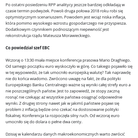
Po ostatni posiedzeniu RPP analitycy jeszcze bardziej odkładają w
czasie termin podwyżek. Powoli druga połowa 2018 roku robi się
optymistycznym scenariuszem. Powodem jest wciąż niska inflacja,
która pomimo wysokiego wzrostu gospodarczego nie przyspiesza.
Dodatkowym czynnikiem podnoszącym niepewność jest
rekonstrukcja rządu Mateusza Morawieckiego.
Co powiedział szef EBC
Wczoraj o 13:30 miała miejsce konferencja prasowa Mario Draghiego.
Od samego początku euro wyskoczyło w górę. Co takiego pojawiło się
w tej wypowiedzi, że tak umocniło europejską walutę? Tak naprawdę
nie do końca wiadomo. Zwrócono uwagę na fakt, że dla polityki
Europejskiego Banku Centralnego ważne są wyniki całej strefy euro a
nie poszczególnych państw. Jest to zapowiedź, że stopy zaczną
rosnąć nie czekając aż wszystkie państwa osiągnąć odpowiednie
wyniki. Z drugiej strony nawet jak w jakimś państwie pojawi się
problem z inflacją będzie ono czekać na dostosowanie polityki
fiskalnej. Konferencja ta rozpoczęła silny ruch. Od wczoraj euro
umocniło się do dolara o pełne dwa centy.
Dzisiaj w kalendarzu danych makroekonomicznych warto zwrócić