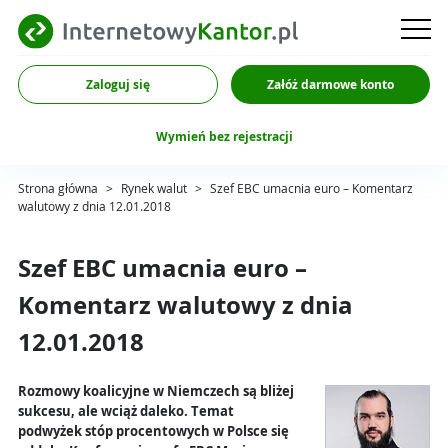
Zaloguj się
Załóż darmowe konto
Wymień bez rejestracji
Strona główna
>
Rynek walut
>
Szef EBC umacnia euro – Komentarz
walutowy z dnia 12.01.2018
Szef EBC umacnia euro –
Komentarz walutowy z dnia
12.01.2018
Rozmowy koalicyjne w Niemczech są bliżej
sukcesu, ale wciąż daleko. Temat
podwyżek stóp procentowych w Polsce się