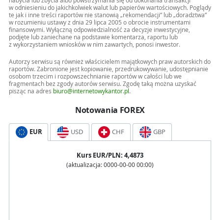
nabycia lub zbycia albo powstrzymania się od dokonania transakcji
w odniesieniu do jakichkolwiek walut lub papierów wartościowych. Poglądy
te jak i inne treści raportów nie stanowią „rekomendacji” lub „doradztwa”
w rozumieniu ustawy z dnia 29 lipca 2005 o obrocie instrumentami
finansowymi. Wyłączną odpowiedzialność za decyzje inwestycyjne,
podjęte lub zaniechane na podstawie komentarza, raportu lub
z wykorzystaniem wniosków w nim zawartych, ponosi inwestor.
Autorzy serwisu są również właścicielem majątkowych praw autorskich do
raportów. Zabronione jest kopiowanie, przedrukowywanie, udostępnianie
osobom trzecim i rozpowszechnianie raportów w całości lub we
fragmentach bez zgody autorów serwisu. Zgodę taką można uzyskać
pisząc na adres
biuro@internetowykantor.pl
.
Notowania FOREX
EUR
USD
CHF
GBP
Kurs
EUR
/PLN:
4,4873
(aktualizacja:
0000-00-00 00:00
)