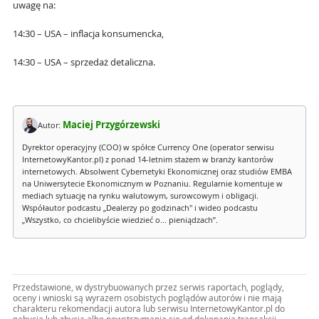
uwagę na:
14:30 – USA – inflacja konsumencka,
14:30 – USA – sprzedaż detaliczna.
Maciej Przygórzewski
Autor:
Dyrektor operacyjny (COO) w spółce Currency One (operator serwisu
InternetowyKantor.pl) z ponad 14-letnim stażem w branży kantorów
internetowych. Absolwent Cybernetyki Ekonomicznej oraz studiów EMBA
na Uniwersytecie Ekonomicznym w Poznaniu. Regularnie komentuje w
mediach sytuację na rynku walutowym, surowcowym i obligacji.
Współautor podcastu „Dealerzy po godzinach" i wideo podcastu
„Wszystko, co chcielibyście wiedzieć o... pieniądzach”.
Przedstawione, w dystrybuowanych przez serwis raportach, poglądy,
oceny i wnioski są wyrazem osobistych poglądów autorów i nie mają
charakteru rekomendacji autora lub serwisu InternetowyKantor.pl do