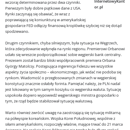
InternetowyKant
wczoraj determinowana przez dwa czynniki.
or.pl
Pierwszym były dobre piątkowe dane z USA.
Rynki zaczynają się obawiać, że wraz z
poprawiającą się koniunkturą w amerykańskiej
gospodarce FED odłączy finansową kroplówkę szybciej niż się dotąd
spodziewano.
Drugim czynnikiem, chyba silniejszym, była sytuacja na Węgrzech,
która zdecydowanie wpłynęła na rynki regionu. Premierowi Orbanowi
udało się wreszcie podporządkować sobie węgierski bank centralny.
Prezesem został bardzo bliski współpracownik premiera Orbana
György Matolcsy. Postępująca ingerencja Fideszu we wszystkie
aspekty życia społeczno – ekonomicznego, jak widać nie podoba się
rynkom. Wiadomość o przegłosowanych zmianach w węgierskiej
konstytucji znacznie osłabiły forinta. Pamiętać należy, że PLN nadal
jest lokowany w tym samym koszyku co węgierska waluta. Sytuację
uspokoiła dopiero wypowiedź węgierskiego ministra gospodarki o
tym, że rząd będzie stabilizował sytuację walutową.
Warto również zwrócić uwagę na zaostrzającą się sytuację militarną
na półwyspie koreańskim. Wojska Korei Południowej, wspólnie z
siłami amerykańskimi, rozpoczęły właśnie, mające trwać do 21 marca