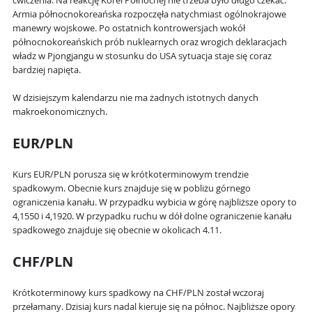
ćwiczenia. Na reakcję Korei Północnej nie trzeba było długo czekać.
Armia północnokoreańska rozpoczęła natychmiast ogólnokrajowe
manewry wojskowe. Po ostatnich kontrowersjach wokół
północnokoreańskich prób nuklearnych oraz wrogich deklaracjach
władz w Pjongjangu w stosunku do USA sytuacja staje się coraz
bardziej napięta.
W dzisiejszym kalendarzu nie ma żadnych istotnych danych
makroekonomicznych.
EUR/PLN
Kurs EUR/PLN porusza się w krótkoterminowym trendzie
spadkowym. Obecnie kurs znajduje się w pobliżu górnego
ograniczenia kanału. W przypadku wybicia w górę najbliższe opory to
4,1550 i 4,1920. W przypadku ruchu w dół dolne ograniczenie kanału
spadkowego znajduje się obecnie w okolicach 4.11.
CHF/PLN
Krótkoterminowy kurs spadkowy na CHF/PLN został wczoraj
przełamany. Dzisiaj kurs nadal kieruje się na północ. Najbliższe opory