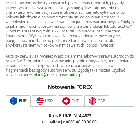
Przedstawione, w dystrybuowanych przez serwis raportach, poglądy,
oceny i wnioski są wyrazem osobistych poglądów autorów i nie mają
charakteru rekomendacji autora lub serwisu InternetowyKantor.pl do
nabycia lub zbycia albo powstrzymania się od dokonania transakcji
w odniesieniu do jakichkolwiek walut lub papierów wartościowych. Poglądy
te jak i inne treści raportów nie stanowią „rekomendacji” lub „doradztwa”
w rozumieniu ustawy z dnia 29 lipca 2005 o obrocie instrumentami
finansowymi. Wyłączną odpowiedzialność za decyzje inwestycyjne,
podjęte lub zaniechane na podstawie komentarza, raportu lub
z wykorzystaniem wniosków w nim zawartych, ponosi inwestor.
Autorzy serwisu są również właścicielem majątkowych praw autorskich do
raportów. Zabronione jest kopiowanie, przedrukowywanie, udostępnianie
osobom trzecim i rozpowszechnianie raportów w całości lub we
fragmentach bez zgody autorów serwisu. Zgodę taką można uzyskać
pisząc na adres
biuro@internetowykantor.pl
.
Notowania FOREX
EUR
USD
CHF
GBP
Kurs
EUR
/PLN:
4,4873
(aktualizacja:
0000-00-00 00:00
)