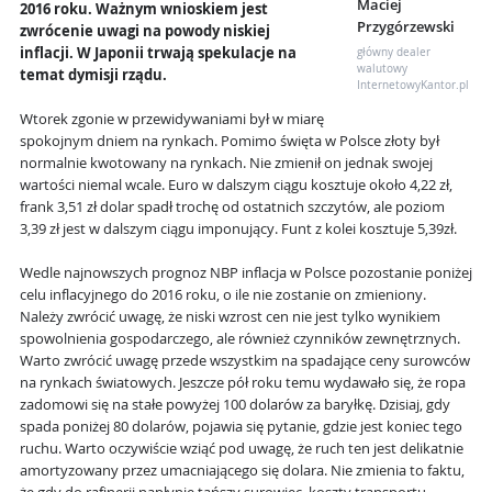
Maciej
2016 roku. Ważnym wnioskiem jest
Przygórzewski
zwrócenie uwagi na powody niskiej
inflacji. W Japonii trwają spekulacje na
główny dealer
walutowy
temat dymisji rządu.
InternetowyKantor.pl
Wtorek zgonie w przewidywaniami był w miarę
spokojnym dniem na rynkach. Pomimo święta w Polsce złoty był
normalnie kwotowany na rynkach. Nie zmienił on jednak swojej
wartości niemal wcale. Euro w dalszym ciągu kosztuje około 4,22 zł,
frank 3,51 zł dolar spadł trochę od ostatnich szczytów, ale poziom
3,39 zł jest w dalszym ciągu imponujący. Funt z kolei kosztuje 5,39zł.
Wedle najnowszych prognoz NBP inflacja w Polsce pozostanie poniżej
celu inflacyjnego do 2016 roku, o ile nie zostanie on zmieniony.
Należy zwrócić uwagę, że niski wzrost cen nie jest tylko wynikiem
spowolnienia gospodarczego, ale również czynników zewnętrznych.
Warto zwrócić uwagę przede wszystkim na spadające ceny surowców
na rynkach światowych. Jeszcze pół roku temu wydawało się, że ropa
zadomowi się na stałe powyżej 100 dolarów za baryłkę. Dzisiaj, gdy
spada poniżej 80 dolarów, pojawia się pytanie, gdzie jest koniec tego
ruchu. Warto oczywiście wziąć pod uwagę, że ruch ten jest delikatnie
amortyzowany przez umacniającego się dolara. Nie zmienia to faktu,