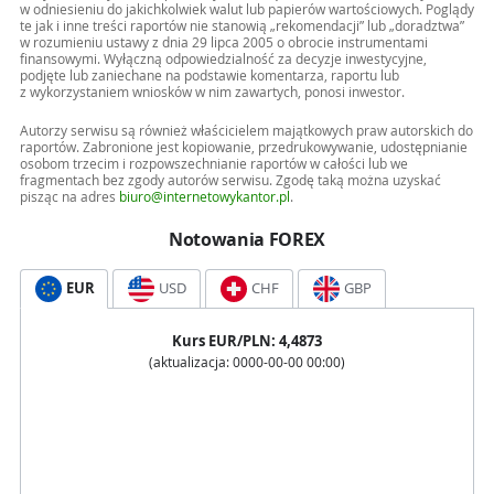
w odniesieniu do jakichkolwiek walut lub papierów wartościowych. Poglądy
te jak i inne treści raportów nie stanowią „rekomendacji” lub „doradztwa”
w rozumieniu ustawy z dnia 29 lipca 2005 o obrocie instrumentami
finansowymi. Wyłączną odpowiedzialność za decyzje inwestycyjne,
podjęte lub zaniechane na podstawie komentarza, raportu lub
z wykorzystaniem wniosków w nim zawartych, ponosi inwestor.
Autorzy serwisu są również właścicielem majątkowych praw autorskich do
raportów. Zabronione jest kopiowanie, przedrukowywanie, udostępnianie
osobom trzecim i rozpowszechnianie raportów w całości lub we
fragmentach bez zgody autorów serwisu. Zgodę taką można uzyskać
pisząc na adres
biuro@internetowykantor.pl
.
Notowania FOREX
EUR
USD
CHF
GBP
Kurs
EUR
/PLN:
4,4873
(aktualizacja:
0000-00-00 00:00
)