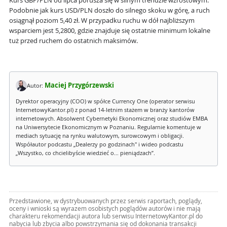
Kurs GBP/PLN od lipca porusza się w silnym trendzie wzrostowym.
Podobnie jak kurs USD/PLN doszło do silnego skoku w górę, a ruch
osiągnął poziom 5,40 zł. W przypadku ruchu w dół najbliższym
wsparciem jest 5,2800, gdzie znajduje się ostatnie minimum lokalne
tuż przed ruchem do ostatnich maksimów.
Maciej Przygórzewski
Autor:
Dyrektor operacyjny (COO) w spółce Currency One (operator serwisu
InternetowyKantor.pl) z ponad 14-letnim stażem w branży kantorów
internetowych. Absolwent Cybernetyki Ekonomicznej oraz studiów EMBA
na Uniwersytecie Ekonomicznym w Poznaniu. Regularnie komentuje w
mediach sytuację na rynku walutowym, surowcowym i obligacji.
Współautor podcastu „Dealerzy po godzinach" i wideo podcastu
„Wszystko, co chcielibyście wiedzieć o... pieniądzach”.
Przedstawione, w dystrybuowanych przez serwis raportach, poglądy,
oceny i wnioski są wyrazem osobistych poglądów autorów i nie mają
charakteru rekomendacji autora lub serwisu InternetowyKantor.pl do
nabycia lub zbycia albo powstrzymania się od dokonania transakcji