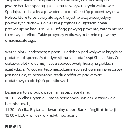
że gdy do rafinerii napłynie tańszy surowiec, koszty transportu
jeszcze bardziej spadną. Jaki na ma to wpływ na rynki walutowe?
Spadająca inflacja była powodem do obniżek stóp procentowych w
Polsce, które to osłabiały złotego. Nie jest to oczywiście jedyny
powód tych ruchów. Co ciekawe prognoza długoterminowa
przewiduje na lata 2015-2016 inflację powyżej procenta, zatem nie ma
tu mowy o deflacji. Takie prognozy w dłuższym terminie powinny
umacniać złotego.
Ważne plotki nadchodzą z Japonii. Podobno pod wpływem krytyki za
podatek od sprzedaży do dymisji ma się podać rząd Shinzo Abe. Co
ciekawe, plotki o dymisji rządu spowodowały hossę na giełdach
azjatyckich. Powodem tego niecodziennego zachowania inwestorów
jest nadzieja, że rozwiązanie rządu opóźni wejście w życie
dodatkowych obciążeń podatkowych.
Dzisiaj warto zwrócić uwagę na następujące dane:
10:30 – Wielka Brytania – stopa bezrobocia i wnioski o zasiłek dla
bezrobotnych,
11:30 – Wielka Brytania – kwartalny raport Banku Anglii nt. inflacji,
13:00 – USA – wnioski o kredyt hipoteczny.
EUR/PLN