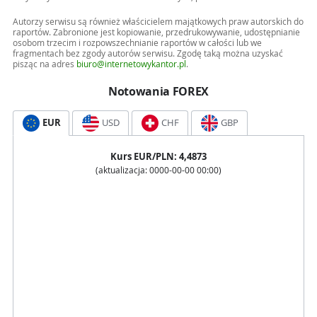
Autorzy serwisu są również właścicielem majątkowych praw autorskich do
raportów. Zabronione jest kopiowanie, przedrukowywanie, udostępnianie
osobom trzecim i rozpowszechnianie raportów w całości lub we
fragmentach bez zgody autorów serwisu. Zgodę taką można uzyskać
pisząc na adres
biuro@internetowykantor.pl
.
Notowania FOREX
EUR
USD
CHF
GBP
Kurs
EUR
/PLN:
4,4873
(aktualizacja:
0000-00-00 00:00
)