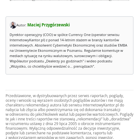
Maciej Przygórzewski
Autor:
Dyrektor operacyjny (COO) w spółce Currency One (operator serwisu
InternetowyKantor.pl) z ponad 14-letnim stażem w branży kantorów
internetowych. Absolwent Cybernetyki Ekonomicznej oraz studiów EMBA
na Uniwersytecie Ekonomicznym w Poznaniu. Regularnie komentuje w
mediach sytuację na rynku walutowym, surowcowym i obligacji.
Współautor podcastu „Dealerzy po godzinach" i wideo podcastu
„Wszystko, co chcielibyście wiedzieć o... pieniądzach”.
Przedstawione, w dystrybuowanych przez serwis raportach, poglądy,
oceny i wnioski są wyrazem osobistych poglądów autorów i nie mają
charakteru rekomendacji autora lub serwisu InternetowyKantor.pl do
nabycia lub zbycia albo powstrzymania się od dokonania transakcji
w odniesieniu do jakichkolwiek walut lub papierów wartościowych. Poglądy
te jak i inne treści raportów nie stanowią „rekomendacji” lub „doradztwa”
w rozumieniu ustawy z dnia 29 lipca 2005 o obrocie instrumentami
finansowymi. Wyłączną odpowiedzialność za decyzje inwestycyjne,
podjęte lub zaniechane na podstawie komentarza, raportu lub
z wykorzystaniem wniosków w nim zawartych, ponosi inwestor.