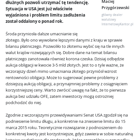
Maciej
dłużnych pozwoli utrzymać tę tendencję.
Przygórzewski
Sytuacja w USA jest już właściwie
wyjaśniona i problem limitu zadłużenia
główny dealer
walutowy
został oddalony o ponad rok.
InternetowyKantor.pl
Środa przyniosła dalsze umacnianie się
złotego. Było ono wywołane lepszymi danymi z kraju w sprawie
bilansu płatniczego. Pozwoliło to złotemu wybić się na tle innych
walut krajów rozwijających się. Dobre dane na temat bilansu
płatniczego zanotowała również korona czeska. Dzisiaj odbędzie
aukcja obligacji w kwocie 3-5 mld złotych. Jest to o tyle ważne, że
wczorajszy dzień mimo umacniania złotego przyniósł wzrost
rentowności obligacji. Może to sugerować pewne problemy z
dzisiejszą aukcją obligacji, a przynajmniej problemy z osiągnięciem
korzystniejszej ceny. Warto zwrócić uwagę na fakt, że to pierwsza
aukcja bez udziału OFE, zatem inwestorzy mogą ostrożniej
podchodzić do niej.
Zgodnie z wczorajszymi przewidywaniami Senat USA zgodził się na
podniesienie limitu długu, a konkretnie na zniesienie limitu do 15
marca 2015 roku. Teoretycznie rozwiązanie z podnoszeniem do
konkretnej kwoty jest korzystniejsze, gdyż zawiera w sobie naturalną