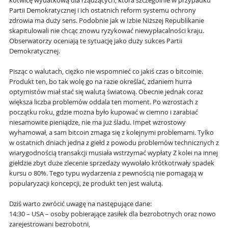
kotwicę wydatkową dla rządzących, która szczególnie w przypadku
Partii Demokratycznej i ich ostatnich reform systemu ochrony
zdrowia ma duży sens. Podobnie jak w Izbie Niższej Republikanie
skapitulowali nie chcąc znowu ryzykować niewypłacalności kraju.
Obserwatorzy oceniają te sytuację jako duży sukces Partii
Demokratycznej.
Pisząc o walutach, ciężko nie wspomnieć co jakiś czas o bitcoinie.
Produkt ten, bo tak wolę go na razie określać, zdaniem hurra
optymistów miał stać się walutą światową. Obecnie jednak coraz
większa liczba problemów oddala ten moment. Po wzrostach z
początku roku, gdzie można było kupować w ciemno i zarabiać
niesamowite pieniądze, nie ma już śladu. Impet wzrostowy
wyhamował, a sam bitcoin zmaga się z kolejnymi problemami. Tylko
w ostatnich dniach jedna z giełd z powodu problemów technicznych z
wiarygodnością transakcji musiała wstrzymać wypłaty Z kolei na innej
giełdzie zbyt duże zlecenie sprzedaży wywołało krótkotrwały spadek
kursu o 80%. Tego typu wydarzenia z pewnością nie pomagają w
popularyzacji koncepcji, że produkt ten jest walutą.
Dziś warto zwrócić uwagę na następujące dane:
14:30 – USA – osoby pobierające zasiłek dla bezrobotnych oraz nowo
zarejestrowani bezrobotni,