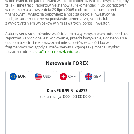
w odniesieniu do jakichkolwiek walut lub papierów wartościowych. Poglądy
te jak i inne treści raportów nie stanowią „rekomendacji” lub „doradztwa”
w rozumieniu ustawy z dnia 29 lipca 2005 o obrocie instrumentami
finansowymi. Wyłączną odpowiedzialność za decyzje inwestycyjne,
podjęte lub zaniechane na podstawie komentarza, raportu lub
z wykorzystaniem wniosków w nim zawartych, ponosi inwestor.
Autorzy serwisu są również właścicielem majątkowych praw autorskich do
raportów. Zabronione jest kopiowanie, przedrukowywanie, udostępnianie
osobom trzecim i rozpowszechnianie raportów w całości lub we
fragmentach bez zgody autorów serwisu. Zgodę taką można uzyskać
pisząc na adres
biuro@internetowykantor.pl
.
Notowania FOREX
EUR
USD
CHF
GBP
Kurs
EUR
/PLN:
4,4873
(aktualizacja:
0000-00-00 00:00
)