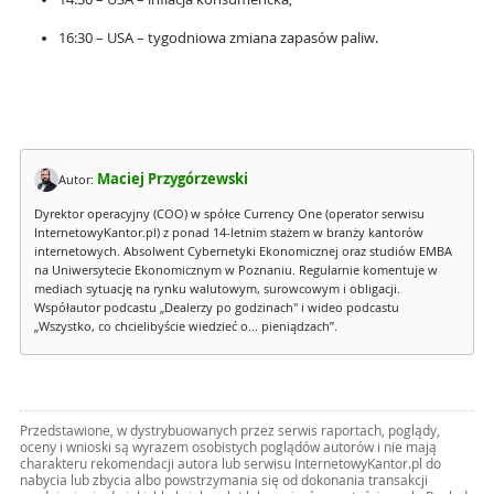
16:30 – USA – tygodniowa zmiana zapasów paliw.
Maciej Przygórzewski
Autor:
Dyrektor operacyjny (COO) w spółce Currency One (operator serwisu
InternetowyKantor.pl) z ponad 14-letnim stażem w branży kantorów
internetowych. Absolwent Cybernetyki Ekonomicznej oraz studiów EMBA
na Uniwersytecie Ekonomicznym w Poznaniu. Regularnie komentuje w
mediach sytuację na rynku walutowym, surowcowym i obligacji.
Współautor podcastu „Dealerzy po godzinach" i wideo podcastu
„Wszystko, co chcielibyście wiedzieć o... pieniądzach”.
Przedstawione, w dystrybuowanych przez serwis raportach, poglądy,
oceny i wnioski są wyrazem osobistych poglądów autorów i nie mają
charakteru rekomendacji autora lub serwisu InternetowyKantor.pl do
nabycia lub zbycia albo powstrzymania się od dokonania transakcji