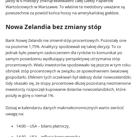
jakby w 6 miesięcy zniknął ekwiwalent całej Giełdy Papierów
Wartościowych w Warszawie. To właśnie te niedobory uważane są
powszechnie za powód końca hossy na amerykańskiej giełdzie.
Nowa Zelandia bez zmiany stóp
Bank Nowej Zelandii nie zmienił stóp procentowych. Pozostały one
na poziomie 1,75%. Analitycy spodziewali się takiej decyzji. To co
jednak było pewnym zaskoczeniem dla rynków to komunikat po
samym posiedzeniu wydłużający perspektywę utrzymania stóp
procentowych. Wielu inwestorów spodziewało się jeszcze w tym roku
obniżek stóp procentowych w związku ze spowolnieniem światowej
gospodarki. Efektem tych oczekiwań był słabszy dolar nowozelandzki.
Gdy okazało się, że stopy procentowe dłużej pozostaną niezmienione
inwestorzy rozpoczęli kupowanie dolarów nowozelandzkich, które
poszły w górę o niemal 1%.
Dzisiaj w kalendarzu danych makroekonomicznych warto zwrócić
uwagę na:
14:00 – USA – bilans płatniczy,
14:30 – USA – inflacja konsumencka,