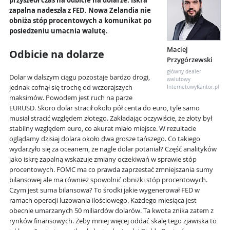
przyszedł czas na odbicie na dolarze. Iskra
zapalna nadeszła z FED. Nowa Zelandia nie
obniża stóp procentowych a komunikat po
posiedzeniu umacnia walutę.
Maciej
Odbicie na dolarze
Przygórzewski
główny dealer
Dolar w dalszym ciągu pozostaje bardzo drogi,
walutowy
jednak cofnął się trochę od wczorajszych
InternetowyKantor.pl
maksimów. Powodem jest ruch na parze
EURUSD. Skoro dolar stracił około pół centa do euro, tyle samo
musiał stracić względem złotego. Zakładając oczywiście, że złoty był
stabilny względem euro, co akurat miało miejsce. W rezultacie
oglądamy dzisiaj dolara około dwa grosze tańszego. Co takiego
wydarzyło się za oceanem, że nagle dolar potaniał? Część analityków
jako iskrę zapalną wskazuje zmiany oczekiwań w sprawie stóp
procentowych. FOMC ma co prawda zaprzestać zmniejszania sumy
bilansowej ale ma również spowolnić obniżki stóp procentowych.
Czym jest suma bilansowa? To środki jakie wygenerował FED w
ramach operacji luzowania ilościowego. Każdego miesiąca jest
obecnie umarzanych 50 miliardów dolarów. Ta kwota znika zatem z
rynków finansowych. Żeby mniej więcej oddać skalę tego zjawiska to