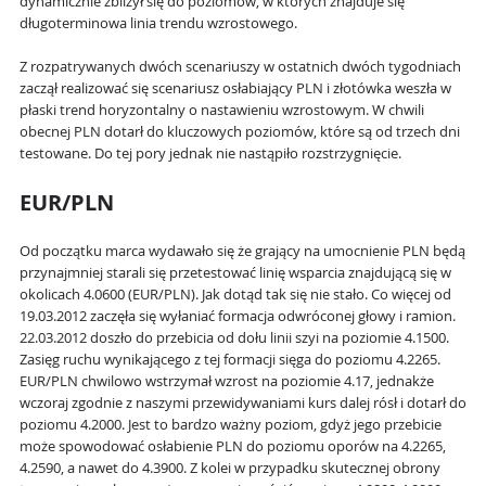
dynamicznie zbliżył się do poziomów, w których znajduje się
długoterminowa linia trendu wzrostowego.
Z rozpatrywanych dwóch scenariuszy w ostatnich dwóch tygodniach
zaczął realizować się scenariusz osłabiający PLN i złotówka weszła w
płaski trend horyzontalny o nastawieniu wzrostowym. W chwili
obecnej PLN dotarł do kluczowych poziomów, które są od trzech dni
testowane. Do tej pory jednak nie nastąpiło rozstrzygnięcie.
EUR/PLN
Od początku marca wydawało się że grający na umocnienie PLN będą
przynajmniej starali się przetestować linię wsparcia znajdującą się w
okolicach 4.0600 (EUR/PLN). Jak dotąd tak się nie stało. Co więcej od
19.03.2012 zaczęła się wyłaniać formacja odwróconej głowy i ramion.
22.03.2012 doszło do przebicia od dołu linii szyi na poziomie 4.1500.
Zasięg ruchu wynikającego z tej formacji sięga do poziomu 4.2265.
EUR/PLN chwilowo wstrzymał wzrost na poziomie 4.17, jednakże
wczoraj zgodnie z naszymi przewidywaniami kurs dalej rósł i dotarł do
poziomu 4.2000. Jest to bardzo ważny poziom, gdyż jego przebicie
może spowodować osłabienie PLN do poziomu oporów na 4.2265,
4.2590, a nawet do 4.3900. Z kolei w przypadku skutecznej obrony