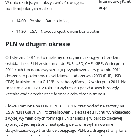
InternetowyKant
W dniu dzisiejszym należy zwrócić uwagę na
or.pl
publikację danych makro:
14:00 – Polska – Dane o inflacji
14:30 – USA – Nowozarejestrowani bezrobotni
PLN w długim okresie
Od stycznia 2011 roku mieliśmy do czynienia z ciągłym trendem
osłabiania się PLN w stosunku do EUR, USD, CHF i GBP. W sierpniu
2011 ruch ten nabrał wyraźnego przyspieszenia i w grudniu 2011
doszedł do poziomów niewidzianych od czerwca 2009 (EUR, USD,
GBP). Maksimum na CHF/PLN zobaczyliśmy już w sierpniu 2011. Na
przełomie 2011 i 2012 roku na wykresach par złotowych zaczęły
kształtować się techniczne formacje odwrócenia trendu.
Głowa i ramiona na EUR/PLN i CHF/PLN oraz podwójne szczyty na
USD/PLN i GBP/PLN. Po zrealizowaniu się zasięgu ruchu wynikającego
z wyżej wymienionych formacji PLN znalazł się w bardzo ciekawej
sytuacji. Z jednej strony nastąpiło gwałtowne wyhamowanie
dotychczasowego trendu osłabiającego PLN, a z drugiej strony kurs