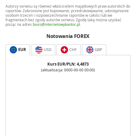
Autorzy serwisu są również właścicielem majątkowych praw autorskich do
raportów. Zabronione jest kopiowanie, przedrukowywanie, udostępnianie
osobom trzecim i rozpowszechnianie raportów w całości lub we
fragmentach bez zgody autorów serwisu. Zgodę taką można uzyskać
pisząc na adres
biuro@internetowykantor.pl
.
Notowania FOREX
EUR
USD
CHF
GBP
Kurs
EUR
/PLN:
4,4873
(aktualizacja:
0000-00-00 00:00
)