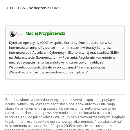
20:00 – USA – posiedzenie FOMC.
Maciej Przygórzewski
Autor:
Dyrektor operacyjny (COO) w spółce Currency One (operator serwisu
InternetowyKantor.pl) z ponad 14-letnim stażem w branży kantorów
internetowych. Absolwent Cybernetyki Ekonomicznej oraz studiów EMBA
na Uniwersytecie Ekonomicznym w Poznaniu. Regularnie komentuje w
mediach sytuację na rynku walutowym, surowcowym i obligacji.
Współautor podcastu „Dealerzy po godzinach" i wideo podcastu
„Wszystko, co chcielibyście wiedzieć o... pieniądzach”.
Przedstawione, w dystrybuowanych przez serwis raportach, poglądy,
oceny i wnioski są wyrazem osobistych poglądów autorów i nie mają
charakteru rekomendacji autora lub serwisu InternetowyKantor.pl do
nabycia lub zbycia albo powstrzymania się od dokonania transakcji
w odniesieniu do jakichkolwiek walut lub papierów wartościowych. Poglądy
te jak i inne treści raportów nie stanowią „rekomendacji” lub „doradztwa”
w rozumieniu ustawy z dnia 29 lipca 2005 o obrocie instrumentami