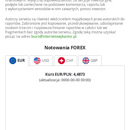
finansowymi. Wyłączną odpowiedzialność za decyzje inwestycyjne,
podjęte lub zaniechane na podstawie komentarza, raportu lub
z wykorzystaniem wniosków w nim zawartych, ponosi inwestor.
Autorzy serwisu są również właścicielem majątkowych praw autorskich do
raportów. Zabronione jest kopiowanie, przedrukowywanie, udostępnianie
osobom trzecim i rozpowszechnianie raportów w całości lub we
fragmentach bez zgody autorów serwisu. Zgodę taką można uzyskać
pisząc na adres
biuro@internetowykantor.pl
.
Notowania FOREX
EUR
USD
CHF
GBP
Kurs
EUR
/PLN:
4,4873
(aktualizacja:
0000-00-00 00:00
)