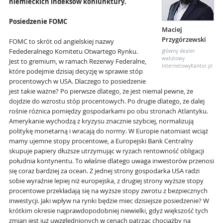
niemieckich indeksów koniunktury.
Posiedzenie FOMC
Maciej
Przygórzewski
FOMC to skrót od angielskiej nazwy
Fedederalnego Komitetu Otwartego Rynku.
główny dealer
walutowy
Jest to gremium, w ramach Rezerwy Federalne,
InternetowyKantor.pl
które podejmie dzisiaj decyzję w sprawie stóp
procentowych w USA. Dlaczego to posiedzenie
jest takie ważne? Po pierwsze dlatego, że jest niemal pewne, że
dojdzie do wzrostu stóp procentowych. Po drugie dlatego, że dalej
rośnie różnica pomiędzy gospodarkami po obu stronach Atlantyku.
Amerykanie wychodzą z kryzysu znacznie szybciej, normalizują
politykę monetarną i wracają do normy. W Europie natomiast wciąż
mamy ujemne stopy procentowe, a Europejski Bank Centralny
skupuje papiery dłuższe utrzymując w ryzach rentowność obligacji
południa kontynentu. To właśnie dlatego uwaga inwestorów przenosi
się coraz bardziej za ocean. Z jednej strony gospodarka USA radzi
sobie wyraźnie lepiej niż europejska, z drugiej strony wyższe stopy
procentowe przekładają się na wyższe stopy zwrotu z bezpiecznych
inwestycji. Jaki wpływ na rynki będzie miec dzisiejsze posiedzenie? W
krótkim okresie najprawdopodobniej niewielki, gdyż większość tych
zmian jest już uwzględnionych w cenach patrząc chociażby na