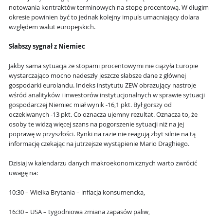
notowania kontraktów terminowych na stopę procentową. W długim
okresie powinien być to jednak kolejny impuls umacniający dolara
względem walut europejskich.
Słabszy sygnał z Niemiec
Jakby sama sytuacja ze stopami procentowymi nie ciążyła Europie
wystarczająco mocno nadeszły jeszcze słabsze dane z głównej
gospodarki eurolandu. Indeks instytutu ZEW obrazujący nastroje
wśród analityków i inwestorów instytucjonalnych w sprawie sytuacji
gospodarczej Niemiec miał wynik -16,1 pkt. Był gorszy od
oczekiwanych -13 pkt. Co oznacza ujemny rezultat. Oznacza to, że
osoby te widzą więcej szans na pogorszenie sytuacji niż na jej
poprawę w przyszłości. Rynki na razie nie reagują zbyt silnie na tą
informację czekając na jutrzejsze wystąpienie Mario Draghiego.
Dzisiaj w kalendarzu danych makroekonomicznych warto zwrócić
uwagę na:
10:30 – Wielka Brytania – inflacja konsumencka,
16:30 – USA – tygodniowa zmiana zapasów paliw,