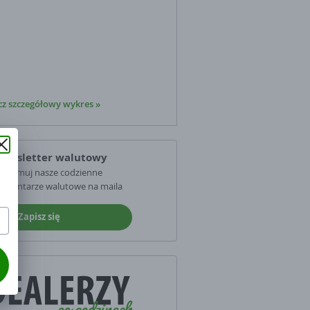
z szczegółowy wykres »
ewsletter walutowy
trzymuj nasze codzienne
omentarze walutowe na maila
Zapisz się
u