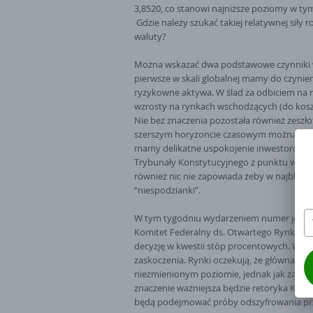
3,8520, co stanowi najniższe poziomy w ty
Gdzie należy szukać takiej relatywnej siły 
waluty?
Można wskazać dwa podstawowe czynniki wp
pierwsze w skali globalnej mamy do czyni
ryzykowne aktywa. W ślad za odbiciem na
wzrosty na rynkach wschodzących (do koszyk
Nie bez znaczenia pozostała również zeszł
szerszym horyzoncie czasowym można uzna
mamy delikatne uspokojenie inwestorów sy
Trybunały Konstytucyjnego z punktu widzen
również nic nie zapowiada żeby w najbliższ
“niespodzianki”.
W tym tygodniu wydarzeniem numer jedne 
Komitet Federalny ds. Otwartego Rynku zbi
decyzję w kwestii stóp procentowych. W t
W
zaskoczenia. Rynki oczekują, że główna st
ma
niezmienionym poziomie, jednak jak zawsze
us
znaczenie ważniejsza będzie retoryka Komi
będą podejmować próby odszyfrowania prz
Ad