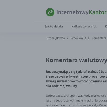
Jak to działa
Kalkulator walut
K
Strona główna
>
Rynek walut
>
Komentarz 
Komentarz walutowy 
Rozpoczynający się tydzień należeć będ
i jego decyzji w kwestii stóp procentow
Uwagę inwestorów zwrócić powinna re
siła rodzimej waluty.
Dobra passa złotego trwa. Rodzima walut
jest na tegorocznych maksimach. Na począ
tygodnia za euro musimy zapłacić 4,2957 a 