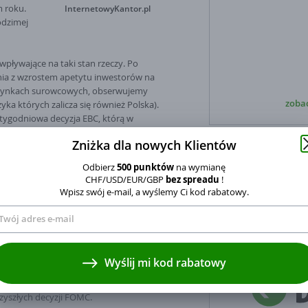
m roku.
InternetowyKantor.pl
rodzimej
ływające na taki stan rzeczy. Po
enia z wzrostem apetytu inwestorów na
 rynkach surowcowych, obserwujemy
zobac
a których zalicza się również Polska).
otygodniowa decyzja EBC, którą w
ć za pozytywną dla rynków. Po drugie
Zniżka dla nowych Klientów
tuacją polityczną w Polsce. Sprawa
N
ia inwestorów zeszła na drugi plan, jak
Odbierz
500 punktów
na wymianę
O
ym czasie rząd szykował jakieś
CHF/USD/EUR/GBP
bez spreadu
!
k
Wpisz swój e-mail, a wyślemy Ci kod rabatowy.
będzie niewątpliwe posiedzenie FOMC.
era się w środę i wtedy też poznamy
ym przypadku nie powinno być raczej
yrażam zgodę na przetwarzanie moich danych osobowych w zakresie adres
opa procentowa pozostanie na
Wyślij mi kod rabatowy
ilowego na wysyłanie kodu rabatowego, zgodnie z ustawa o świadczeniu
 w przypadku tego typu publikacji
ług drogą elektroniczną.
tetu, na podstawie której inwestorzy
yszłych decyzji FOMC.
ministratorem danych osobowych jest Currency One S.A. z siedzibą