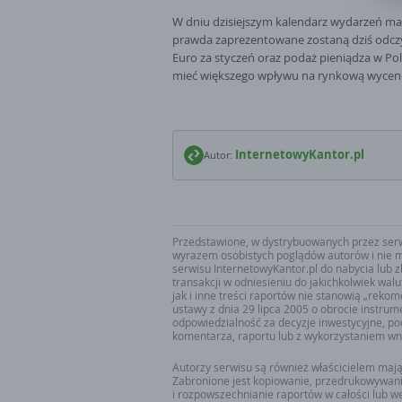
w 
W dniu dzisiejszym kalendarz wydarzeń ma
Z
prawda zaprezentowane zostaną dziś odczy
zg
Euro za styczeń oraz podaż pieniądza w Pol
u
mieć większego wpływu na rynkową wycenę
InternetowyKantor.pl
Autor:
Przedstawione, w dystrybuowanych przez serwi
wyrazem osobistych poglądów autorów i nie m
serwisu InternetowyKantor.pl do nabycia lub 
transakcji w odniesieniu do jakichkolwiek wal
jak i inne treści raportów nie stanowią „reko
ustawy z dnia 29 lipca 2005 o obrocie instru
odpowiedzialność za decyzje inwestycyjne, po
komentarza, raportu lub z wykorzystaniem wn
Autorzy serwisu są również właścicielem maj
Zabronione jest kopiowanie, przedrukowywan
i rozpowszechnianie raportów w całości lub 