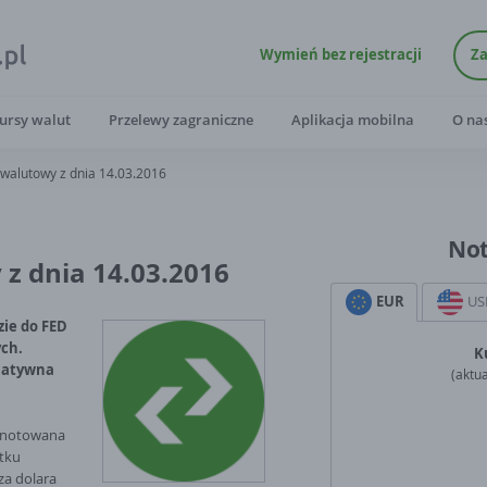
Wymień bez rejestracji
Za
ursy walut
Przelewy zagraniczne
Aplikacja mobilna
O na
walutowy z dnia 14.03.2016
No
z dnia 14.03.2016
EUR
US
zie do FED
ych.
K
latywna
(aktua
a notowana
tku
za dolara