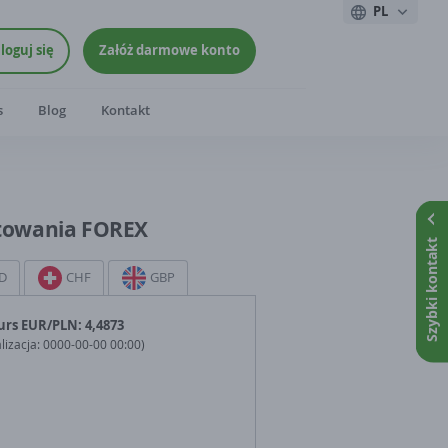
PL
loguj się
Załóż darmowe konto
s
Blog
Kontakt
towania FOREX
Szybki kontakt
D
CHF
GBP
urs
EUR
/PLN:
4,4873
lizacja:
0000-00-00 00:00
)