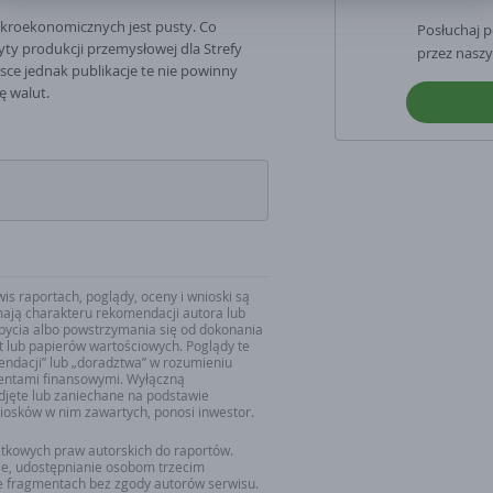
Poznaniu 61-754, ul. Szyperska 14, operator serwisu InternetowyKantor.pl.
kroekonomicznych jest pusty. Co
Posłuchaj 
goda jest dobrowolna. Pamiętaj, ze w każdym momencie mozższ odwołac
ty produkcji przemysłowej dla Strefy
przez naszy
odę. Twoje dane osobowe nie beda przekazywane poza granice EOG ani
sce jednak publikacje te nie powinny
dostępnianie organizacjom miedzynarodowym.
 walut.
s raportach, poglądy, oceny i wnioski są
ają charakteru rekomendacji autora lub
zbycia albo powstrzymania się od dokonania
ut lub papierów wartościowych. Poglądy te
mendacji” lub „doradztwa” w rozumieniu
mentami finansowymi. Wyłączną
djęte lub zaniechane na podstawie
iosków w nim zawartych, ponosi inwestor.
ątkowych praw autorskich do raportów.
ie, udostępnianie osobom trzecim
we fragmentach bez zgody autorów serwisu.