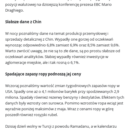
pozycji walutowej na dzisiejszą konferencję prezesa EBC Mario
Draghiego.
Słabsze dane z Chin
W nocy poznaliśmy dane na temat produkcji przemysłowej i
sprzedaży detalicznej z Chin. Wypadły one gorzej od oczekiwań
wynosząc odpowiednio 6,8% zamiast 6,9% oraz 8,5% zamiast 9,6%.
Warto zwrócić uwagę, że nie są to złe dane, są po prostu słabsze od
oczekiwań analityków. Słabiej wypadły również inwestycje w
aglomeracje miejskie, ale i tak rosną o 6,1%.
Spadające zapasy ropy podnoszą jej ceny
Wczoraj poznaliśmy wartość zmian tygodniowych zapasów ropy w
USA. Spadły one aż o 4,1 milionów baryłek przy spodziewanych 2,9
miliona. Spadały również rezerwy benzyny i destylatów. Efektem tych
danych były wzrosty cen surowca. Pomimo wzrostów ropa wciąż jest
wyraźnie poniżej maksimów z maja. Wraz z cenami ropy w górę
poszedł również rosyjski rubel.
Dzisiaj dzień wolny w Turcji z powodu Ramadanu, a w kalendarzu