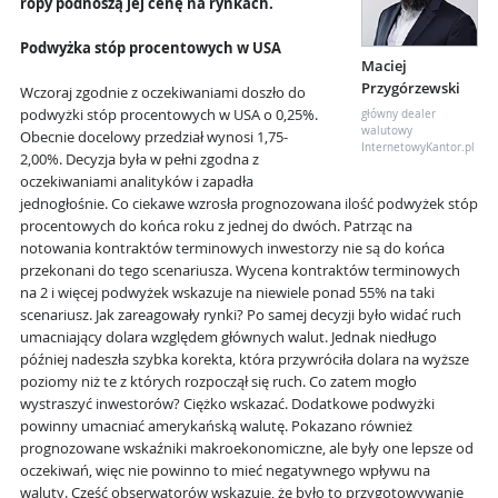
ropy podnoszą jej cenę na rynkach.
Podwyżka stóp procentowych w USA
Maciej
Przygórzewski
Wczoraj zgodnie z oczekiwaniami doszło do
podwyżki stóp procentowych w USA o 0,25%.
główny dealer
walutowy
Obecnie docelowy przedział wynosi 1,75-
InternetowyKantor.pl
2,00%. Decyzja była w pełni zgodna z
oczekiwaniami analityków i zapadła
jednogłośnie. Co ciekawe wzrosła prognozowana ilość podwyżek stóp
procentowych do końca roku z jednej do dwóch. Patrząc na
notowania kontraktów terminowych inwestorzy nie są do końca
przekonani do tego scenariusza. Wycena kontraktów terminowych
na 2 i więcej podwyżek wskazuje na niewiele ponad 55% na taki
scenariusz. Jak zareagowały rynki? Po samej decyzji było widać ruch
umacniający dolara względem głównych walut. Jednak niedługo
później nadeszła szybka korekta, która przywróciła dolara na wyższe
poziomy niż te z których rozpoczął się ruch. Co zatem mogło
wystraszyć inwestorów? Ciężko wskazać. Dodatkowe podwyżki
powinny umacniać amerykańską walutę. Pokazano również
prognozowane wskaźniki makroekonomiczne, ale były one lepsze od
oczekiwań, więc nie powinno to mieć negatywnego wpływu na
waluty. Część obserwatorów wskazuje, że było to przygotowywanie