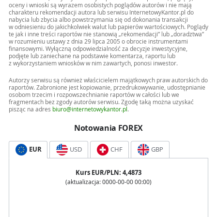
oceny i wnioski są wyrazem osobistych poglądów autorów i nie mają
charakteru rekomendacji autora lub serwisu InternetowyKantor.pl do
nabycia lub zbycia albo powstrzymania się od dokonania transakcji
w odniesieniu do jakichkolwiek walut lub papierów wartościowych. Poglądy
te jak i inne treści raportów nie stanowią „rekomendacji” lub „doradztwa”
w rozumieniu ustawy z dnia 29 lipca 2005 o obrocie instrumentami
finansowymi. Wyłączną odpowiedzialność za decyzje inwestycyjne,
podjęte lub zaniechane na podstawie komentarza, raportu lub
z wykorzystaniem wniosków w nim zawartych, ponosi inwestor.
Autorzy serwisu są również właścicielem majątkowych praw autorskich do
raportów. Zabronione jest kopiowanie, przedrukowywanie, udostępnianie
osobom trzecim i rozpowszechnianie raportów w całości lub we
fragmentach bez zgody autorów serwisu. Zgodę taką można uzyskać
pisząc na adres
biuro@internetowykantor.pl
.
Notowania FOREX
EUR
USD
CHF
GBP
Kurs
EUR
/PLN:
4,4873
(aktualizacja:
0000-00-00 00:00
)