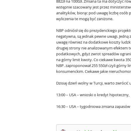
882zł na 1000zł. Zmiana ta ma dotyczyć rów
wstępnie szacowany jest przez ministerstw
analityków, biorąc pod uwagę liczbę osób 
wyliczenia te mogą być zaniżone.
NBP odniósł się do prezydenckiego projektu
negatywna, są jednak pewne uwagi. Jedną 
uwagę również na dodatkowe koszty ludzkie
drugiej strony nie analizowanym efektem 
podatkowych, gdyż zwrot spreadów ogranic
na górny limit kwoty. Co ciekawe kwota 350 t
NBP. zaproponował 255 550zł czyli górny li
konsumenckim. Ciekawe jakie nieruchomośc
Dzisiaj dzień wolny w Turcji, warto zwróci
13:00 – USA – wnioski o kredyt hipoteczny,
16:30 – USA – tygodniowa zmiana zapasów 