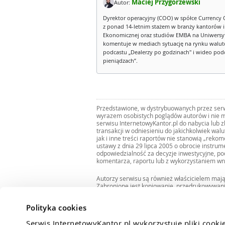
Maciej Przygórzewski
Autor:
Dyrektor operacyjny (COO) w spółce Currency 
z ponad 14-letnim stażem w branży kantorów 
Ekonomicznej oraz studiów EMBA na Uniwersy
komentuje w mediach sytuację na rynku walut
podcastu „Dealerzy po godzinach" i wideo podca
pieniądzach”.
Przedstawione, w dystrybuowanych przez serwi
wyrazem osobistych poglądów autorów i nie m
serwisu InternetowyKantor.pl do nabycia lub 
transakcji w odniesieniu do jakichkolwiek wal
jak i inne treści raportów nie stanowią „reko
ustawy z dnia 29 lipca 2005 o obrocie instru
odpowiedzialność za decyzje inwestycyjne, po
komentarza, raportu lub z wykorzystaniem wn
Autorzy serwisu są również właścicielem maj
Zabronione jest kopiowanie, przedrukowywan
i rozpowszechnianie raportów w całości lub 
Zgodę taką można uzyskać pisząc na adres
bi
Polityka cookies
Serwis InternetowyKantor.pl wykorzystuje pliki cooki