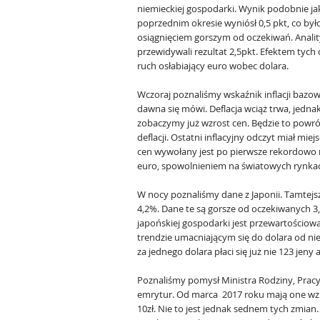
niemieckiej gospodarki. Wynik podobnie ja
poprzednim okresie wyniósł 0,5 pkt, co był
osiągnięciem gorszym od oczekiwań. Anali
przewidywali rezultat 2,5pkt. Efektem tych
ruch osłabiający euro wobec dolara.
Wczoraj poznaliśmy wskaźnik inflacji bazow
dawna się mówi. Deflacja wciąż trwa, jednak
zobaczymy już wzrost cen. Będzie to powrót
deflacji. Ostatni inflacyjny odczyt miał mie
cen wywołany jest po pierwsze rekordowo 
euro, spowolnieniem na światowych rynka
W nocy poznaliśmy dane z Japonii. Tamtejsz
4,2%. Dane te są gorsze od oczekiwanyc
japońskiej gospodarki jest przewartościowa
trendzie umacniającym się do dolara od ni
za jednego dolara płaci się już nie 123 jeny 
Poznaliśmy pomysł Ministra Rodziny, Pracy 
emrytur. Od marca 2017 roku mają one wzro
10zł. Nie to jest jednak sednem tych zmian