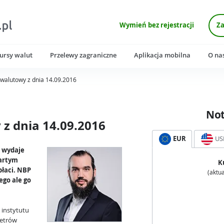
Wymień bez rejestracji
Za
ursy walut
Przelewy zagraniczne
Aplikacja mobilna
O na
walutowy z dnia 14.09.2016
No
z dnia 14.09.2016
EUR
US
k wydaje
artym
K
płaci. NBP
(aktua
ego ale go
 instytutu
metrów