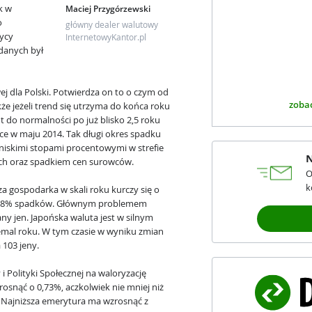
k w
Maciej Przygórzewski
o
główny dealer walutowy
tycy
InternetowyKantor.pl
 danych był
ej dla Polski. Potwierdza on to o czym od
zobac
że jeżeli trend się utrzyma do końca roku
 do normalności po już blisko 2,5 roku
jsce w maju 2014. Tak długi okres spadku
niskimi stopami procentowymi w strefie
N
ch oraz spadkiem cen surowców.
O
k
a gospodarka w skali roku kurczy się o
h 3,8% spadków. Głównym problemem
ny jen. Japońska waluta jest w silnym
emal roku. W tym czasie w wyniku zmian
a 103 jeny.
i Polityki Społecznej na waloryzację
snąć o 0,73%, aczkolwiek nie mniej niż
. Najniższa emerytura ma wzrosnąć z