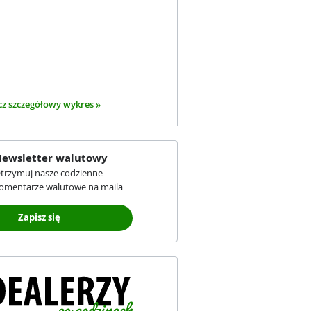
z szczegółowy wykres »
ewsletter walutowy
trzymuj nasze codzienne
omentarze walutowe na maila
Zapisz się