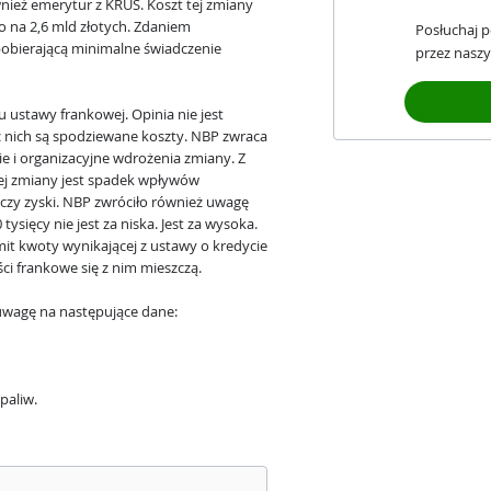
nież emerytur z KRUS. Koszt tej zmiany
o na 2,6 mld złotych. Zdaniem
Posłuchaj 
pobierającą minimalne świadczenie
przez naszy
 ustawy frankowej. Opinia nie jest
z nich są spodziewane koszty. NBP zwraca
 i organizacyjne wdrożenia zmiany. Z
tej zmiany jest spadek wpływów
zy zyski. NBP zwróciło również uwagę
ysięcy nie jest za niska. Jest za wysoka.
mit kwoty wynikającej z ustawy o kredycie
i frankowe się z nim mieszczą.
ć uwagę na następujące dane:
paliw.