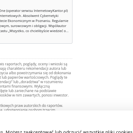
One (operator serwisu InternetowyKantor.pl)
internetowych. Absolwent Cybernetyki
tecie Ekonomicznym w Poznaniu. Regularnie
owym, surowcowym i obligacji. Współautor
stu „Wszystko, co chcielibyście wiedzieć o...
s raportach, poglądy, oceny i wnioski są
ają charakteru rekomendacji autora lub
zbycia albo powstrzymania się od dokonania
ut lub papierów wartościowych. Poglądy te
mendacji” lub „doradztwa” w rozumieniu
mentami finansowymi. Wyłączną
djęte lub zaniechane na podstawie
iosków w nim zawartych, ponosi inwestor.
ątkowych praw autorskich do raportów.
ie, udostępnianie osobom trzecim
we fragmentach bez zgody autorów serwisu.
uro@internetowykantor.pl
.
es. Możesz zaakceptować lub odrzucić wszystkie pliki cookies