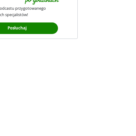
podcastu przygotowanego
ch specjalistów!
Posłuchaj