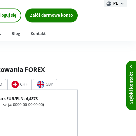
PL
loguj się
Załóż darmowe konto
s
Blog
Kontakt
towania FOREX
Szybki kontakt
D
CHF
GBP
urs
EUR
/PLN:
4,4873
lizacja:
0000-00-00 00:00
)