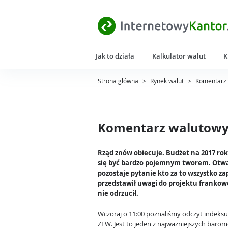
Jak to działa
Kalkulator walut
K
Strona główna
>
Rynek walut
>
Komentarz 
Komentarz walutowy 
Rząd znów obiecuje. Budżet na 2017 ro
się być bardzo pojemnym tworem. Otw
pozostaje pytanie kto za to wszystko za
przedstawił uwagi do projektu frankow
nie odrzucił.
Wczoraj o 11:00 poznaliśmy odczyt indeksu
ZEW. Jest to jeden z najważniejszych baro