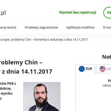
Wymień bez rejestracji
Za
ursy walut
Przelewy zagraniczne
Aplikacja mobilna
O na
Europie, problemy Chin – Komentarz walutowy z dnia 14.11.2017
No
roblemy Chin –
EUR
US
z dnia 14.11.2017
K
stów PKB z
(aktua
 dobrze,
o wyniku
z