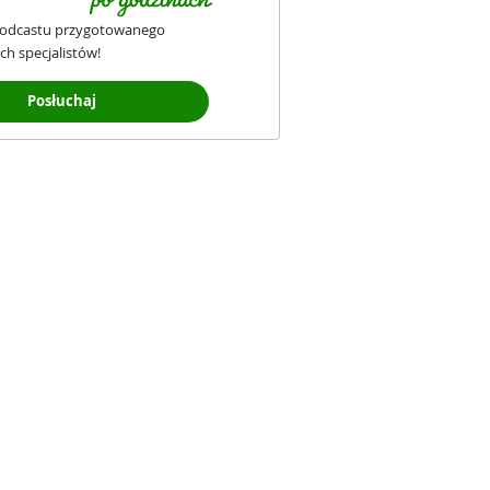
podcastu przygotowanego
ch specjalistów!
Posłuchaj