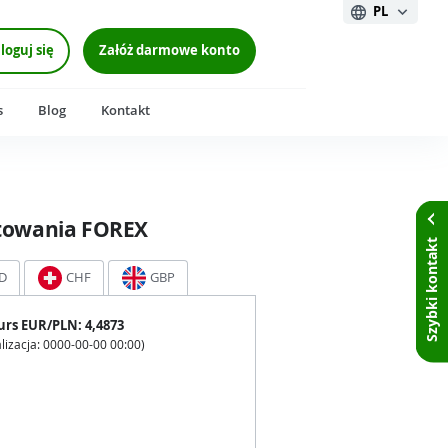
PL
loguj się
Załóż darmowe konto
s
Blog
Kontakt
towania FOREX
Szybki kontakt
D
CHF
GBP
urs
EUR
/PLN:
4,4873
lizacja:
0000-00-00 00:00
)