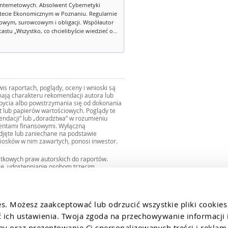
internetowych. Absolwent Cybernetyki
tecie Ekonomicznym w Poznaniu. Regularnie
owym, surowcowym i obligacji. Współautor
stu „Wszystko, co chcielibyście wiedzieć o...
s raportach, poglądy, oceny i wnioski są
ają charakteru rekomendacji autora lub
zbycia albo powstrzymania się od dokonania
ut lub papierów wartościowych. Poglądy te
mendacji” lub „doradztwa” w rozumieniu
mentami finansowymi. Wyłączną
djęte lub zaniechane na podstawie
iosków w nim zawartych, ponosi inwestor.
ątkowych praw autorskich do raportów.
ie, udostępnianie osobom trzecim
we fragmentach bez zgody autorów serwisu.
uro@internetowykantor.pl
.
es. Możesz zaakceptować lub odrzucić wszystkie pliki cookies
ich ustawienia. Twoja zgoda na przechowywanie informacji i
 oraz prezentowanie Ci spersonalizowanych treści i reklam.