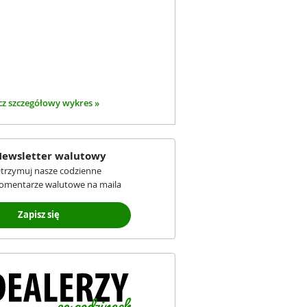
z szczegółowy wykres »
ewsletter walutowy
trzymuj nasze codzienne
omentarze walutowe na maila
Zapisz się