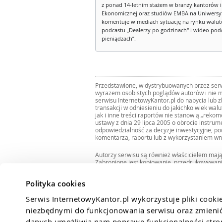
z ponad 14-letnim stażem w branży kantorów 
Ekonomicznej oraz studiów EMBA na Uniwersy
komentuje w mediach sytuację na rynku walut
podcastu „Dealerzy po godzinach" i wideo podca
pieniądzach”.
Przedstawione, w dystrybuowanych przez serwi
wyrazem osobistych poglądów autorów i nie m
serwisu InternetowyKantor.pl do nabycia lub 
transakcji w odniesieniu do jakichkolwiek wal
jak i inne treści raportów nie stanowią „reko
ustawy z dnia 29 lipca 2005 o obrocie instru
odpowiedzialność za decyzje inwestycyjne, po
komentarza, raportu lub z wykorzystaniem wn
Autorzy serwisu są również właścicielem maj
Zabronione jest kopiowanie, przedrukowywan
i rozpowszechnianie raportów w całości lub 
Zgodę taką można uzyskać pisząc na adres
bi
Polityka cookies
Serwis InternetowyKantor.pl wykorzystuje pliki cooki
niezbędnymi do funkcjonowania serwisu oraz zmienić 
danych umożliwia nam poprawę funkcjonalności strony