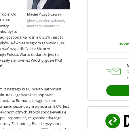
uropie. Od
Maciej Przygórzewski
i 8,8%
główny dealer walutowy
wedzy
InternetowyKantor.pl
nież był to
cji gospodarka rośnie o 3,3% i jest to
ityków. Również Węgrom zabrakło 0,1%
zobac
kiwań wypadli Czesi z 5% przy
ła Polska. Warto dodać, że jest to
kazały się również Włochy, gdzie PKB
N
ń.
O
k
mi z naszego kraju. Warto natomiast
unktura ulega wyraźnej poprawie.
urostatu. Rumunia osiągnęła tam
ównaniu sezonowym wynosi on 8,6%. Jest
ekonomicznych, którzy spodziewali się
ejscu zapomnieć, że gospodarka tego
Europy Zachodniej. Przed kryzysem z