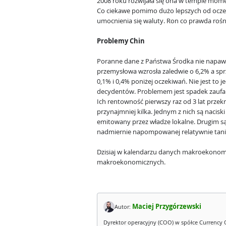
2008 roku rozwijała się ona w tempie mom
Co ciekawe pomimo dużo lepszych od ocze
umocnienia się waluty. Ron co prawda rośnie
Problemy Chin
Poranne dane z Państwa Środka nie napaw
przemysłowa wzrosła zaledwie o 6,2% a sp
0,1% i 0,4% poniżej oczekiwań. Nie jest to
decydentów. Problemem jest spadek zaufan
Ich rentowność pierwszy raz od 3 lat przek
przynajmniej kilka. Jednym z nich są nacisk
emitowany przez władze lokalne. Drugim s
nadmiernie napompowanej relatywnie tan
Dzisiaj w kalendarzu danych makroekonom
makroekonomicznych.
Maciej Przygórzewski
Autor:
Dyrektor operacyjny (COO) w spółce Currency 