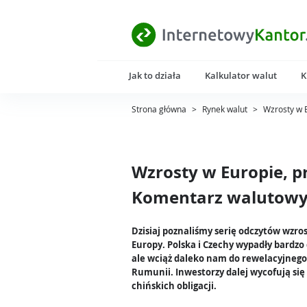
Jak to działa
Kalkulator walut
K
Strona główna
>
Rynek walut
>
Wzrosty w 
Wzrosty w Europie, p
Komentarz walutowy 
Dzisiaj poznaliśmy serię odczytów wzro
Europy. Polska i Czechy wypadły bardzo
ale wciąż daleko nam do rewelacyjneg
Rumunii. Inwestorzy dalej wycofują się 
chińskich obligacji.