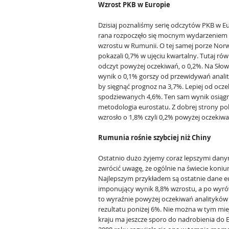
Wzrost PKB w Europie
Dzisiaj poznaliśmy serię odczytów PKB w E
rana rozpoczęło się mocnym wydarzeniem 
wzrostu w Rumunii. O tej samej porze Nor
pokazali 0,7% w ujęciu kwartalny. Tutaj rów
odczyt powyżej oczekiwań, o 0,2%. Na Słowa
wynik o 0,1% gorszy od przewidywań anal
by sięgnąć prognoz na 3,7%. Lepiej od ocze
spodziewanych 4,6%. Ten sam wynik osiągnę
metodologia eurostatu. Z dobrej strony po
wzrosło o 1,8% czyli 0,2% powyżej oczekiwa
Rumunia rośnie szybciej niż Chiny
Ostatnio dużo żyjemy coraz lepszymi dany
zwrócić uwagę, że ogólnie na świecie koni
Najlepszym przykładem są ostatnie dane e
imponujący wynik 8,8% wzrostu, a po wyr
to wyraźnie powyżej oczekiwań analityków 
rezultatu poniżej 6%. Nie można w tym mi
kraju ma jeszcze sporo do nadrobienia do 